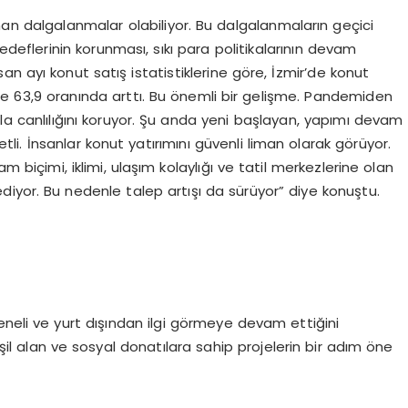
dalgalanmalar olabiliyor. Bu dalgalanmaların geçici
deflerinin korunması, sıkı para politikalarının devam
san ayı konut satış istatistiklerine göre, İzmir’de konut
de 63,9 oranında arttı. Bu önemli bir gelişme. Pandemiden
ala canlılığını koruyor. Şu anda yeni başlayan, yapımı devam
li. İnsanlar konut yatırımını güvenli liman olarak görüyor.
m biçimi, iklimi, ulaşım kolaylığı ve tatil merkezlerine olan
ediyor. Bu nedenle talep artışı da sürüyor” diye konuştu.
eneli ve yurt dışından ilgi görmeye devam ettiğini
l alan ve sosyal donatılara sahip projelerin bir adım öne