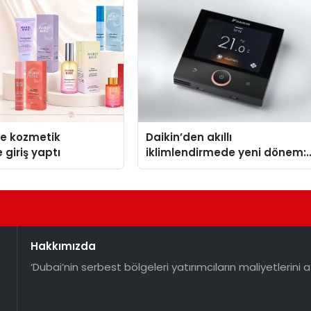
se kozmetik
Daikin’den akıllı
 giriş yaptı
iklimlendirmede yeni dönem:
Madoka Plus Türkiye’de
Hakkımızda
‘Dubai’nin serbest bölgeleri yatırımcıların maliyetlerini a