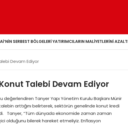
AI’NIN SERBEST BÖLGELERI YATIRIMCILARIN MALIYETLERINI AZALT
 Talebi Devam Ediyor
r; Konut Talebi Devam Ediyor
değerlendiren Tanyer Yapı Yönetim Kurulu Başkanı Münir
talebin arttığını belirterek, sektörün genelinde konut kredi
getirdi. Tanyer, “Tüm dünyada ekonomide zaman zaman
ici olduğunu bilerek hareket etmeliyiz. Enflasyon