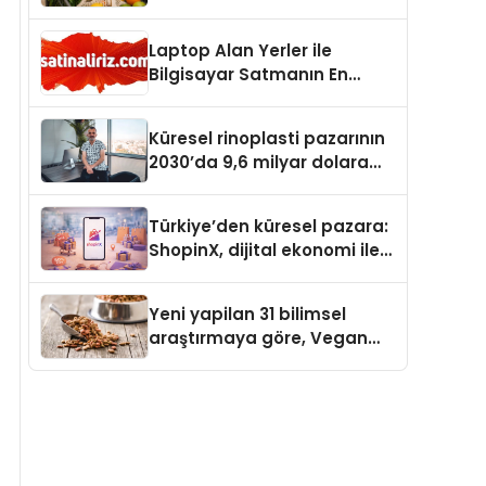
Laptop Alan Yerler ile
Bilgisayar Satmanın En
Güvenli ve Karlı Yolu
Küresel rinoplasti pazarının
2030’da 9,6 milyar dolara
ulaşması bekleniyor
Türkiye’den küresel pazara:
ShopinX, dijital ekonomi ile
gerçek dünya alışverişini bir
araya getirmeyi hedefliyor
Yeni yapilan 31 bilimsel
araştırmaya göre, Vegan
Köpek Maması ve Vegan
Kedi Mamasının İyi
Sindirildiğini Ortaya Koydu