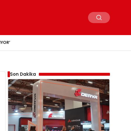
IYOR’
Son Dakika