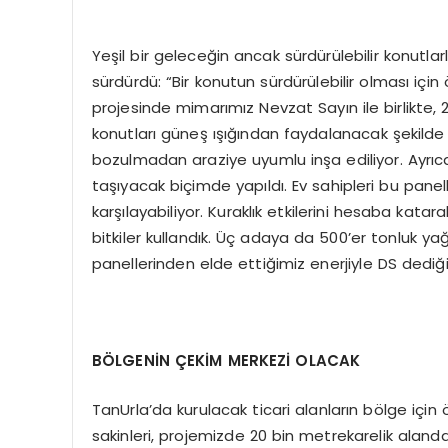
Yeşil bir geleceğin ancak sürdürülebilir konutl
sürdürdü: “Bir konutun sürdürülebilir olması içi
projesinde mimarımız Nevzat Sayın ile birlikte,
konutları güneş ışığından faydalanacak şekilde
bozulmadan araziye uyumlu inşa ediliyor. Ayrıca 
taşıyacak biçimde yapıldı. Ev sahipleri bu panelle
karşılayabiliyor. Kuraklık etkilerini hesaba k
bitkiler kullandık. Üç adaya da 500’er tonluk y
panellerinden elde ettiğimiz enerjiyle DS dediği
BÖLGENİN ÇEKİM MERKEZİ OLACAK
TanUrla’da kurulacak ticari alanların bölge için
sakinleri, projemizde 20 bin metrekarelik alanda