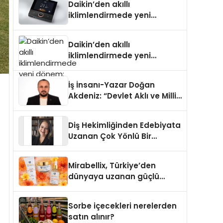
Daikin’den akıllı
iklimlendirmede yeni
dönem: Madoka Plus
Türkiye’de
Daikin’den akıllı
iklimlendirmede yeni
dönem: Madoka Plus
Türkiye’de
İş İnsanı-Yazar Doğan
Akdeniz: “Devlet Aklı ve Milli
Çıkarlar Her Şeyin
Üzerindedir”
Diş Hekimliğinden Edebiyata
Uzanan Çok Yönlü Bir
Yaşam: Yeşim Şahin Yaman
Mirabellix, Türkiye’den
dünyaya uzanan güçlü
büyümesini sürdürüyor
Sorbe içecekleri nerelerden
satın alınır?