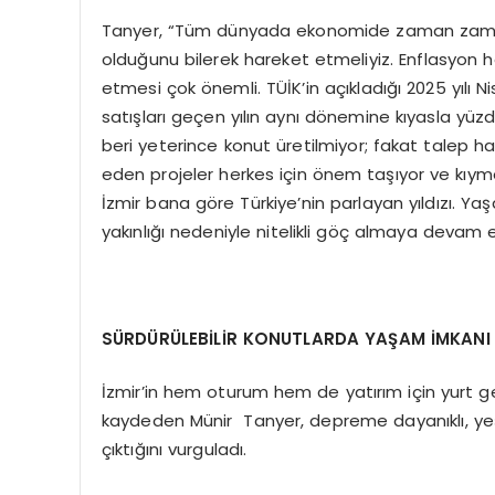
Tanyer, “Tüm dünyada ekonomide zaman zaman 
olduğunu bilerek hareket etmeliyiz. Enflasyon he
etmesi çok önemli. TÜİK’in açıkladığı 2025 yılı Ni
satışları geçen yılın aynı dönemine kıyasla yüz
beri yeterince konut üretilmiyor; fakat talep h
eden projeler herkes için önem taşıyor ve kıymet
İzmir bana göre Türkiye’nin parlayan yıldızı. Yaşa
yakınlığı nedeniyle nitelikli göç almaya devam 
SÜRDÜRÜLEBİLİR KONUTLARDA YAŞAM İMKANI
İzmir’in hem oturum hem de yatırım için yurt g
kaydeden Münir Tanyer, depreme dayanıklı, yeşi
çıktığını vurguladı.