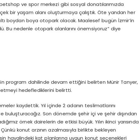
r, petshop ve spor merkezi gibi sosyal donatılarımızda
çek bir yaşam alanı oluşturmaya çalıştık. Öte yandan her
ın altı boydan boya otopark olacak. Maalesef bugün İzmir’in
dü. Bu nedenle otopark alanlarını önemsiyoruz” diye
in program dahilinde devam ettiğini belirten Münir Tanyer,
 etmeyi hedeflediklerini belirtti.
emeler kaydettik. Yıl içinde 2 adanın teslimatlarını
yle buluşturacağız. Son dönemde şehir içi ve şehir dışından
ımız örnek dairelerin de etkisi büyük. Yılın ikinci yarısında
Çünkü konut arzının azalmasıyla birlikte bekleyen
esin hayalindeki kat planlarına uygun konut seçenekleri