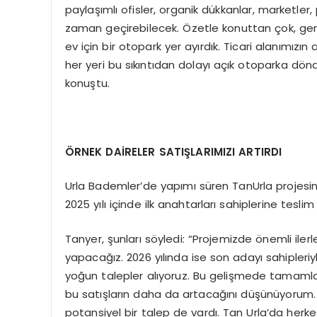
paylaşımlı ofisler, organik dükkanlar, marketle
zaman geçirebilecek. Özetle konuttan çok, ger
ev için bir otopark yer ayırdık. Ticari alanımız
her yeri bu sıkıntıdan dolayı açık otoparka dön
konuştu.
ÖRNEK DAİRELER SATIŞLARIMIZI ARTIRDI
Urla Bademler’de yapımı süren TanUrla projesin
2025 yılı içinde ilk anahtarları sahiplerine teslim
Tanyer, şunları söyledi: “Projemizde önemli ilerl
yapacağız. 2026 yılında ise son adayı sahipleri
yoğun talepler alıyoruz. Bu gelişmede tamamladığ
bu satışların daha da artacağını düşünüyorum. 
potansiyel bir talep de vardı. Tan Urla’da herk