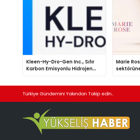
Kleen-Hy-Dro-Gen Inc., Sıfır
Marie Ro
Karbon Emisyonlu Hidrojen
sektörüne
Isıtma Teknolojisinde ISO ve
TSSA Düzenleyici Onaylarını
Aldı
Türkiye Gündemini Yakından Takip edin..