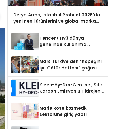
Derya Arms, İstanbul Prohunt 2026’da
yeni nesil ürünlerini ve global marka
vizyonunu sergiledi
Tencent Hy3 dünya
genelinde kullanıma
sunuldu
Mars Türkiye’den “Köpeğini
İşe Götür Haftası” çağrısı
Kleen-Hy-Dro-Gen Inc., Sıfır
Karbon Emisyonlu Hidrojen
Isıtma Teknolojisinde ISO ve
TSSA Düzenleyici Onaylarını
Marie Rose kozmetik
Aldı
sektörüne giriş yaptı