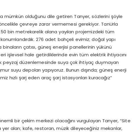
arla mümkün olduğunu dile getiren Tanyer, sözlerini şöyle
n öncelikle çevreye zarar vermemesi gerekiyor. TanUrla
 250 bin metrekarelik alana yayılan projemizdeki tüm
 konumlandırdık. 276 adet bahçeli evimiz; doğal yapı
binaların çatısı, güneş enerjisi panellerinin yükünü
ri işlevsel hale getirdiklerinde evin tüm elektrik ihtiyacını
atarak peyzaj düzenlemesinde suya çok ihtiyaç duymayan
ağmur suyu depoları yapıyoruz. Bunun dışında; güneş enerji
miz hızlı şarj eden araç şarj istasyonları kuracağız”
 önemli bir çekim merkezi olacağını vurgulayan Tanyer, “Site
 yer alan; kafe, restoran, müzik dileyeceğiniz mekanlar,