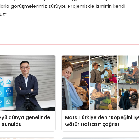
alarla görüşmelerimiz sürüyor. Projemizde İzmir’in kendi
uz”
Hy3 dünya genelinde
Mars Türkiye’den “Köpeğini İş
a sunuldu
Götür Haftası” çağrısı