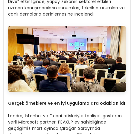
Dive” etkinliğinde, yapay zekanın sektörel etkileri
uzman konuşmacıların sunumları, teknik oturumları ve
canlı demolarla derinlemesine incelendi.
Ger
çek
ö
rneklere ve en iyi uygulamalara odaklanıldı
Londra, İstanbul ve Dubai ofisleriyle faaliyet gösteren
yerli Microsoft partneri PEAKUP ev sahipliğinde
geçtiğimiz mart ayında Çırağan Sarayı’nda