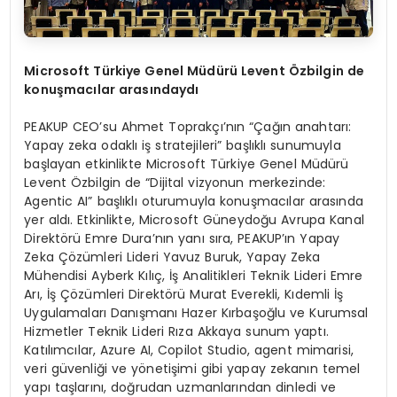
Microsoft T
ürkiye Genel Müdürü
Levent
Özbilgin de
konuş
mac
ılar arasındaydı
PEAKUP CEO’su Ahmet Toprakçı’nın “Çağın anahtarı:
Yapay zeka odaklı iş stratejileri” başlıklı sunumuyla
başlayan etkinlikte Microsoft Türkiye Genel Müdürü
Levent Özbilgin de “Dijital vizyonun merkezinde:
Agentic AI” başlıklı oturumuyla konuşmacılar arasında
yer aldı. Etkinlikte, Microsoft Güneydoğu Avrupa Kanal
Direktörü Emre Dura’nın yanı sıra, PEAKUP’ın Yapay
Zeka Çözümleri Lideri Yavuz Buruk, Yapay Zeka
Mühendisi Ayberk Kılıç, İş Analitikleri Teknik Lideri Emre
Arı, İş Çözümleri Direktörü Murat Everekli, Kıdemli İş
Uygulamaları Danışmanı Hazer Kırbaşoğlu ve Kurumsal
Hizmetler Teknik Lideri Rıza Akkaya sunum yaptı.
Katılımcılar, Azure AI, Copilot Studio, agent mimarisi,
veri güvenliği ve yönetişimi gibi yapay zekanın temel
yapı taşlarını, doğrudan uzmanlarından dinledi ve