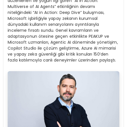
düzenlenen ve yoğun ilgi gören “AI in Action:
Multiverse of AI Agents” etkinliğinin devamı
niteliğindeki “AI in Action: Deep Dive” buluşması,
Microsoft işbirliğiyle yapay zekanın kurumsal
dünyadaki kullanım senaryolarını ayrıntılarıyla
inceleme fırsatı sundu. Genel kavramların ve
adaptasyonun ötesine geçen etkinlikte PEAKUP ve
Microsoft uzmanları, Agentic AI döneminde yönetişim,
Copilot Studio ile çözüm geliştirme, Azure AI mimarisi
ve yapay zeka güvenliği gibi kritik konuları 150’den
fazla katılımcıyla canlı deneyimler üzerinden paylaştı.