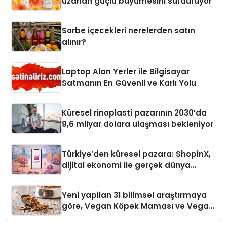
uzanan güçlü büyümesini sürdürüyor
Sorbe içecekleri nerelerden satın
alınır?
Laptop Alan Yerler ile Bilgisayar
Satmanın En Güvenli ve Karlı Yolu
Küresel rinoplasti pazarının 2030’da
9,6 milyar dolara ulaşması bekleniyor
Türkiye’den küresel pazara: ShopinX,
dijital ekonomi ile gerçek dünya
alışverişini bir araya getirmeyi
hedefliyor
Yeni yapilan 31 bilimsel araştırmaya
göre, Vegan Köpek Maması ve Vegan
Kedi Mamasının İyi Sindirildiğini