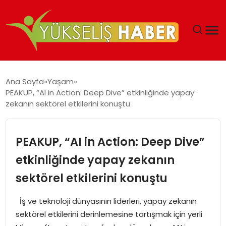
‘DUBAI’NIN SERBEST BÖLGELERI YATIRIMCILARIN
Ana Sayfa
Yaşam
MALIYETLERINI AZALTIYOR’
PEAKUP, “AI in Action: Deep Dive” etkinliğinde yapay
zekanın sektörel etkilerini konuştu
PEAKUP, “AI in Action: Deep Dive”
etkinliğinde yapay zekanın
sektörel etkilerini konuştu
İş ve teknoloji dünyasının liderleri, yapay zekanın
sektörel etkilerini derinlemesine tartışmak için yerli