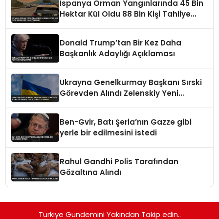
İspanya Orman Yangınlarında 45 Bin
Hektar Kül Oldu 88 Bin Kişi Tahliye
Edildi
Donald Trump’tan Bir Kez Daha
Başkanlık Adaylığı Açıklaması
Ukrayna Genelkurmay Başkanı Sırski
Görevden Alındı Zelenskiy Yeni
Atamayı Duyurdu
Ben-Gvir, Batı Şeria’nın Gazze gibi
yerle bir edilmesini istedi
Rahul Gandhi Polis Tarafından
Gözaltına Alındı
Türkiye Gündemini Yakından Takip edin..