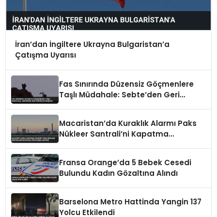
İran’dan İngiltere Ukrayna Bulgaristan’a
Çatışma Uyarısı
Fas Sınırında Düzensiz Göçmenlere
Taşlı Müdahale: Sebte’den Geri
Dönüşler Başladı
Macaristan’da Kuraklık Alarmı Paks
Nükleer Santrali’ni Kapatma
Noktasına Getirdi
Fransa Orange’da 5 Bebek Cesedi
Bulundu Kadın Gözaltına Alındı
Barselona Metro Hattinda Yangin 137
Yolcu Etkilendi