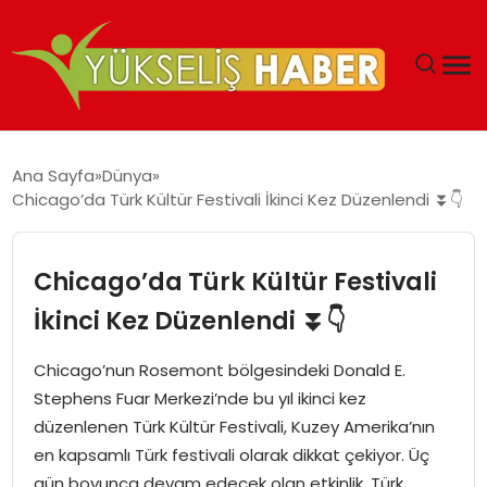
‘DUBAI’NIN SERBEST BÖLGELERI YATIRIMCILARIN
Ana Sayfa
Dünya
MALIYETLERINI AZALTIYOR’
Chicago’da Türk Kültür Festivali İkinci Kez Düzenlendi ⏬👇
Chicago’da Türk Kültür Festivali
İkinci Kez Düzenlendi ⏬👇
Chicago’nun Rosemont bölgesindeki Donald E.
Stephens Fuar Merkezi’nde bu yıl ikinci kez
düzenlenen Türk Kültür Festivali, Kuzey Amerika’nın
en kapsamlı Türk festivali olarak dikkat çekiyor. Üç
gün boyunca devam edecek olan etkinlik, Türk