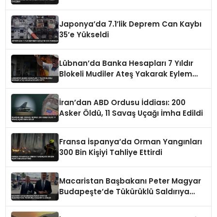
Japonya’da 7.1’lik Deprem Can Kaybı
35’e Yükseldi
Lübnan’da Banka Hesapları 7 Yıldır
Blokeli Mudiler Ateş Yakarak Eylem
Yaptı
İran’dan ABD Ordusu İddiası: 200
Asker Öldü, 11 Savaş Uçağı İmha Edildi
Fransa İspanya’da Orman Yangınları
300 Bin Kişiyi Tahliye Ettirdi
Macaristan Başbakanı Peter Magyar
Budapeşte’de Tükürüklü Saldırıya
Uğradı