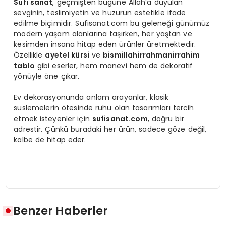
Sufi sanat
, geçmişten bugüne Allah’a duyulan
sevginin, teslimiyetin ve huzurun estetikle ifade
edilme biçimidir. Sufisanat.com bu geleneği günümüz
modern yaşam alanlarına taşırken, her yaştan ve
kesimden insana hitap eden ürünler üretmektedir.
Özellikle
ayetel kürsi
ve
bismillahirrahmanirrahim
tablo
gibi eserler, hem manevi hem de dekoratif
yönüyle öne çıkar.
Ev dekorasyonunda anlam arayanlar, klasik
süslemelerin ötesinde ruhu olan tasarımları tercih
etmek isteyenler için
sufisanat.com
, doğru bir
adrestir. Çünkü buradaki her ürün, sadece göze değil,
kalbe de hitap eder.
Benzer Haberler