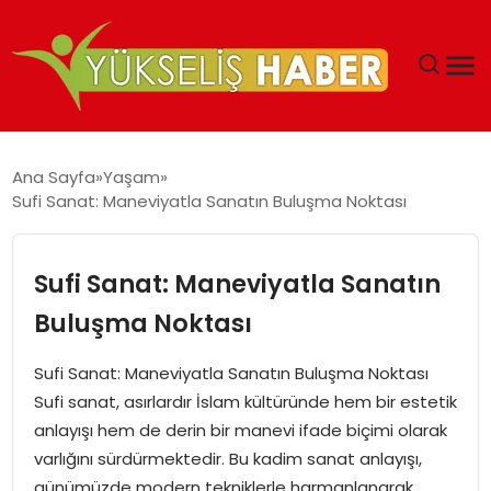
‘DUBAI’NIN SERBEST BÖLGELERI YATIRIMCILARIN
Ana Sayfa
Yaşam
MALIYETLERINI AZALTIYOR’
Sufi Sanat: Maneviyatla Sanatın Buluşma Noktası
Sufi Sanat: Maneviyatla Sanatın
Buluşma Noktası
Sufi Sanat: Maneviyatla Sanatın Buluşma Noktası
Sufi sanat, asırlardır İslam kültüründe hem bir estetik
anlayışı hem de derin bir manevi ifade biçimi olarak
varlığını sürdürmektedir. Bu kadim sanat anlayışı,
günümüzde modern tekniklerle harmanlanarak