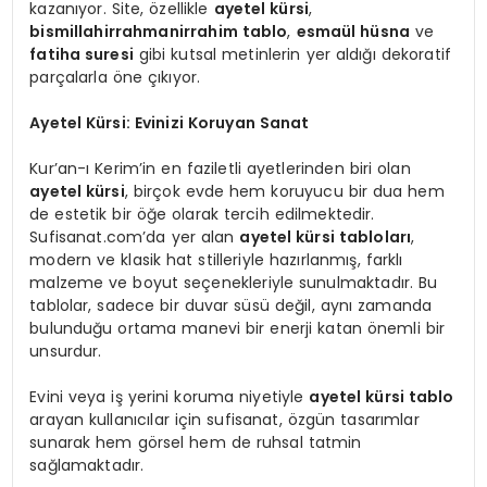
kazanıyor. Site, özellikle
ayetel kürsi
,
bismillahirrahmanirrahim tablo
,
esmaül hüsna
ve
fatiha suresi
gibi kutsal metinlerin yer aldığı dekoratif
parçalarla öne çıkıyor.
Ayetel Kürsi: Evinizi Koruyan Sanat
Kur’an-ı Kerim’in en faziletli ayetlerinden biri olan
ayetel kürsi
, birçok evde hem koruyucu bir dua hem
de estetik bir öğe olarak tercih edilmektedir.
Sufisanat.com’da yer alan
ayetel kürsi tabloları
,
modern ve klasik hat stilleriyle hazırlanmış, farklı
malzeme ve boyut seçenekleriyle sunulmaktadır. Bu
tablolar, sadece bir duvar süsü değil, aynı zamanda
bulunduğu ortama manevi bir enerji katan önemli bir
unsurdur.
Evini veya iş yerini koruma niyetiyle
ayetel kürsi tablo
arayan kullanıcılar için sufisanat, özgün tasarımlar
sunarak hem görsel hem de ruhsal tatmin
sağlamaktadır.