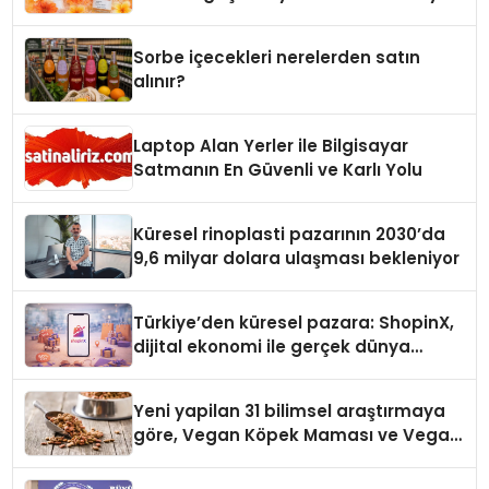
Sorbe içecekleri nerelerden satın
alınır?
Laptop Alan Yerler ile Bilgisayar
Satmanın En Güvenli ve Karlı Yolu
Küresel rinoplasti pazarının 2030’da
9,6 milyar dolara ulaşması bekleniyor
Türkiye’den küresel pazara: ShopinX,
dijital ekonomi ile gerçek dünya
alışverişini bir araya getirmeyi
hedefliyor
Yeni yapilan 31 bilimsel araştırmaya
göre, Vegan Köpek Maması ve Vegan
Kedi Mamasının İyi Sindirildiğini
Ortaya Koydu