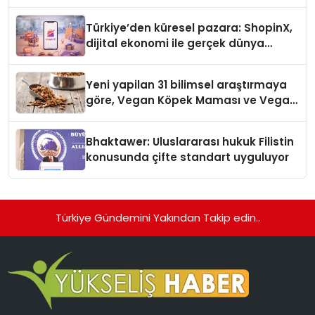
Türkiye’den küresel pazara: ShopinX,
dijital ekonomi ile gerçek dünya
alışverişini bir araya getirmeyi
hedefliyor
Yeni yapilan 31 bilimsel araştırmaya
göre, Vegan Köpek Maması ve Vegan
Kedi Mamasının İyi Sindirildiğini
Ortaya Koydu
Bhaktawer: Uluslararası hukuk Filistin
konusunda çifte standart uyguluyor
Türkiye Gündemini Yakından Takip edin..