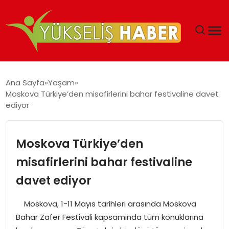
‘DUBAI’NIN SERBEST BÖLGELERI YATIRIMCILARIN
Ana Sayfa
Yaşam
MALIYETLERINI AZALTIYOR’
Moskova Türkiye’den misafirlerini bahar festivaline davet
ediyor
Moskova Türkiye’den
misafirlerini bahar festivaline
davet ediyor
Moskova, 1-11 Mayıs tarihleri arasında Moskova
Bahar Zafer Festivali kapsamında tüm konuklarına