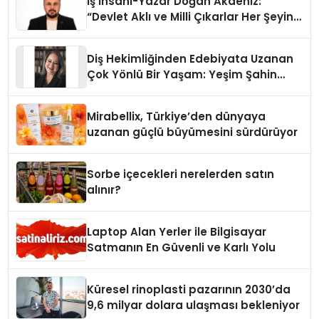
İş İnsanı-Yazar Doğan Akdeniz:
“Devlet Aklı ve Milli Çıkarlar Her Şeyin
Üzerindedir”
Diş Hekimliğinden Edebiyata Uzanan
Çok Yönlü Bir Yaşam: Yeşim Şahin
Yaman
Mirabellix, Türkiye’den dünyaya
uzanan güçlü büyümesini sürdürüyor
Sorbe içecekleri nerelerden satın
alınır?
Laptop Alan Yerler ile Bilgisayar
Satmanın En Güvenli ve Karlı Yolu
Küresel rinoplasti pazarının 2030’da
9,6 milyar dolara ulaşması bekleniyor