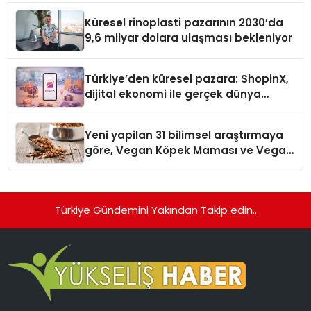
Küresel rinoplasti pazarının 2030’da
9,6 milyar dolara ulaşması bekleniyor
Türkiye’den küresel pazara: ShopinX,
dijital ekonomi ile gerçek dünya
alışverişini bir araya getirmeyi
hedefliyor
Yeni yapilan 31 bilimsel araştırmaya
göre, Vegan Köpek Maması ve Vegan
Kedi Mamasının İyi Sindirildiğini
Ortaya Koydu
Türkiye Gündemini Yakından Takip edin..