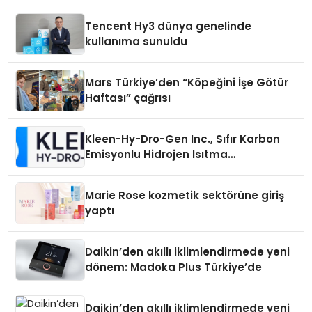
Tencent Hy3 dünya genelinde
kullanıma sunuldu
Mars Türkiye’den “Köpeğini İşe Götür
Haftası” çağrısı
Kleen-Hy-Dro-Gen Inc., Sıfır Karbon
Emisyonlu Hidrojen Isıtma
Teknolojisinde ISO ve TSSA
Düzenleyici Onaylarını Aldı
Marie Rose kozmetik sektörüne giriş
yaptı
Daikin’den akıllı iklimlendirmede yeni
dönem: Madoka Plus Türkiye’de
Daikin’den akıllı iklimlendirmede yeni