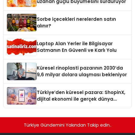
uzanan güçlü büyümesini sürdürüyor
Sorbe içecekleri nerelerden satın
alınır?
Laptop Alan Yerler ile Bilgisayar
Satmanın En Güvenli ve Karlı Yolu
Küresel rinoplasti pazarının 2030’da
9,6 milyar dolara ulaşması bekleniyor
Türkiye’den küresel pazara: ShopinX,
dijital ekonomi ile gerçek dünya
alışverişini bir araya getirmeyi
hedefliyor
Türkiye Gündemini Yakından Takip edin..