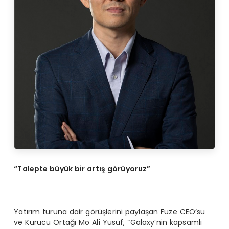
“Talepte büyük bir artış görüyoruz”
Yatırım turuna dair görüşlerini paylaşan Fuze CEO’su
ve Kurucu Ortağı Mo Ali Yusuf, “Galaxy’nin kapsamlı