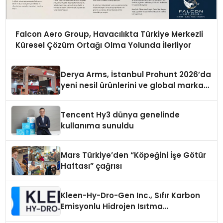
Falcon Aero Group, Havacılıkta Türkiye Merkezli
Küresel Çözüm Ortağı Olma Yolunda İlerliyor
Derya Arms, İstanbul Prohunt 2026’da
yeni nesil ürünlerini ve global marka
vizyonunu sergiledi
Tencent Hy3 dünya genelinde
kullanıma sunuldu
Mars Türkiye’den “Köpeğini İşe Götür
Haftası” çağrısı
Kleen-Hy-Dro-Gen Inc., Sıfır Karbon
Emisyonlu Hidrojen Isıtma
Teknolojisinde ISO ve TSSA