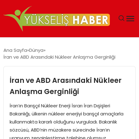
‘DUBAI’NIN SERBEST BÖLGELERI YATIRIMCILARIN
Ana Sayfa
Dünya
MALIYETLERINI AZALTIYOR’
İran ve ABD Arasındaki Nükleer Anlaşma Gerginliği
İran ve ABD Arasındaki Nükleer
Anlaşma Gerginliği
İran’ın Barışçıl Nükleer Enerji İsrarı İran Dışişleri
Bakanlığı, ülkenin nükleer enerjiyi barışçıl amaçlarla
kullanmakta kararlı olduğunu vurguladı. Bakanlık
sözcüsü, ABD’nin müzakere sürecinde İran’ın
uranyum zenginleştirme talebine olumsuz