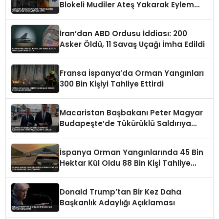
Blokeli Mudiler Ateş Yakarak Eylem
Yaptı
İran’dan ABD Ordusu İddiası: 200
Asker Öldü, 11 Savaş Uçağı İmha Edildi
Fransa İspanya’da Orman Yangınları
300 Bin Kişiyi Tahliye Ettirdi
Macaristan Başbakanı Peter Magyar
Budapeşte’de Tükürüklü Saldırıya
Uğradı
İspanya Orman Yangınlarında 45 Bin
Hektar Kül Oldu 88 Bin Kişi Tahliye
Edildi
Donald Trump’tan Bir Kez Daha
Başkanlık Adaylığı Açıklaması