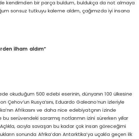
kede kendimden bir parça buldum, buldukça da not almaya
ğum sonsuz tutkuyu kaleme aldım, çağımızda iyi insana
erden ilham aldım”
 sürede okuduğum 500 edebi eserinin, dünyanın 100 ülkesine
Anton Çehov’un Rusya’sını, Eduardo Galeano’nun izleriyle
inka’nın Afrikasını ve daha nice edebiyatçının izinde
 bu serüvendeki sararmış notlarımın izini sürerken yıllar
çlıkla, acıyla savaşan bu kadar çok insan göreceğimi
ukların sonunda Afrika’dan Antarktika’ya uçakla geçen ilk