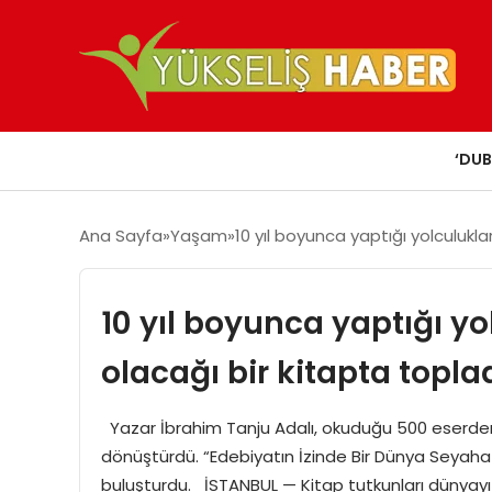
‘DUB
Ana Sayfa
Yaşam
10 yıl boyunca yaptığı yolculukla
10 yıl boyunca yaptığı y
olacağı bir kitapta topla
Yazar İbrahim Tanju Adalı, okuduğu 500 eserden i
dönüştürdü. “Edebiyatın İzinde Bir Dünya Seyahat
buluşturdu. İSTANBUL — Kitap tutkunları dünyayı