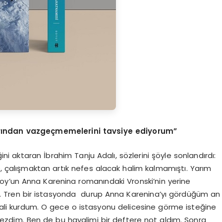
rından vazgeçmemelerini tavsiye ediyorum”
i aktaran İbrahim Tanju Adalı, sözlerini şöyle sonlandırdı:
e, çalışmaktan artık nefes alacak halim kalmamıştı. Yarım
oy’un Anna Karenina romanındaki Vronski’nin yerine
. Tren bir istasyonda durup Anna Karenina’yı gördüğüm an
ali kurdum. O gece o istasyonu delicesine görme isteğine
mezdim. Ben de bu hayalimi bir deftere not aldım. Sonra