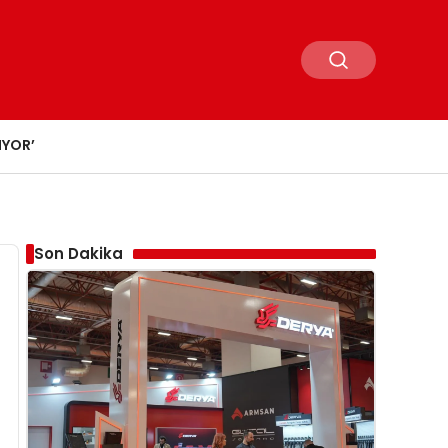
IYOR’
Son Dakika