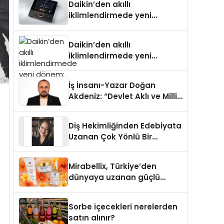
Daikin’den akıllı
iklimlendirmede yeni
dönem: Madoka Plus
Türkiye’de
Daikin’den akıllı
iklimlendirmede yeni
dönem: Madoka Plus
Türkiye’de
İş İnsanı-Yazar Doğan
Akdeniz: “Devlet Aklı ve Milli
Çıkarlar Her Şeyin
Üzerindedir”
Diş Hekimliğinden Edebiyata
Uzanan Çok Yönlü Bir
Yaşam: Yeşim Şahin Yaman
Mirabellix, Türkiye’den
dünyaya uzanan güçlü
büyümesini sürdürüyor
Sorbe içecekleri nerelerden
satın alınır?