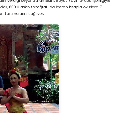
nı verdiği seyahatnamesini, Boyut Yayın Grubu işbirliğiyle
alı, 600’ü aşkın fotoğrafı da içeren kitapla okurlara 7
an tanımalarını sağlıyor.