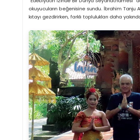
“Edebiyatın İzinde Bir Dünya Seyahatnamesi” adı
okuyucuların beğenisine sundu. İbrahim Tanju Ad
kıtayı gezdirirken, farklı toplulukları daha yakınd