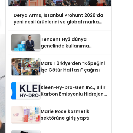
Derya Arms, İstanbul Prohunt 2026’da
yeni nesil ürünlerini ve global marka
vizyonunu sergiledi
Tencent Hy3 dünya
genelinde kullanıma
sunuldu
Mars Türkiye’den “Köpeğini
İşe Götür Haftası” çağrısı
Kleen-Hy-Dro-Gen Inc., Sıfır
Karbon Emisyonlu Hidrojen
Isıtma Teknolojisinde ISO ve
TSSA Düzenleyici Onaylarını
Marie Rose kozmetik
Aldı
sektörüne giriş yaptı