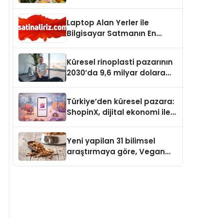
Laptop Alan Yerler ile
Bilgisayar Satmanın En
Güvenli ve Karlı Yolu
Küresel rinoplasti pazarının
2030’da 9,6 milyar dolara
ulaşması bekleniyor
Türkiye’den küresel pazara:
ShopinX, dijital ekonomi ile
gerçek dünya alışverişini bir
araya getirmeyi hedefliyor
Yeni yapilan 31 bilimsel
araştırmaya göre, Vegan
Köpek Maması ve Vegan
Kedi Mamasının İyi
Sindirildiğini Ortaya Koydu