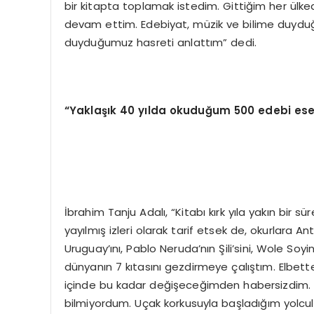
bir kitapta toplamak istedim. Gittiğim her ül
devam ettim. Edebiyat, müzik ve bilime duydu
duyduğumuz hasreti anlattım” dedi.
“Yaklaşık 40 yılda okuduğum 500 edebi es
İbrahim Tanju Adalı, “Kitabı kırk yıla yakın bir
yayılmış izleri olarak tarif etsek de, okurlara 
Uruguay’ını, Pablo Neruda’nın Şili’sini, Wole Soy
dünyanın 7 kıtasını gezdirmeye çalıştım. Elbette
içinde bu kadar değişeceğimden habersizdim. A
bilmiyordum. Uçak korkusuyla başladığım yolcul