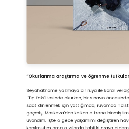
“Okurlarıma araştırma ve öğrenme tutkula
Seyahatname yazmaya bir rüya ile karar verdiğin
“Tıp fakültesinde okurken, bir sınavın öncesind
saat dinlenmek için yattığımda, rüyamda Tolst
geçmiş, Moskova’dan kalkan o trene binmiştim
uyandım. İşte o gece yaşamımı değiştiren hay
kapılmıştım ama o yıllarda tabii ki oraya gide