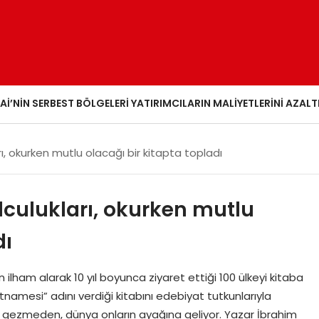
AI’NIN SERBEST BÖLGELERI YATIRIMCILARIN MALIYETLERINI AZALT
rı, okurken mutlu olacağı bir kitapta topladı
olculukları, okurken mutlu
dı
lham alarak 10 yıl boyunca ziyaret ettiği 100 ülkeyi kitaba
namesi” adını verdiği kitabını edebiyat tutkunlarıyla
 gezmeden, dünya onların ayağına geliyor. Yazar İbrahim