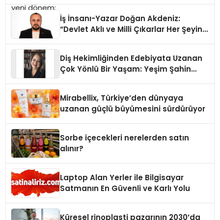
İş İnsanı-Yazar Doğan Akdeniz:
“Devlet Aklı ve Milli Çıkarlar Her Şeyin
Üzerindedir”
Diş Hekimliğinden Edebiyata Uzanan
Çok Yönlü Bir Yaşam: Yeşim Şahin
Yaman
Mirabellix, Türkiye’den dünyaya
uzanan güçlü büyümesini sürdürüyor
Sorbe içecekleri nerelerden satın
alınır?
Laptop Alan Yerler ile Bilgisayar
Satmanın En Güvenli ve Karlı Yolu
Küresel rinoplasti pazarının 2030’da