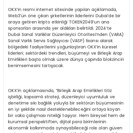
OKX’in resmi internet sitesinde yapılan açıklamada,
Web3’ün öne çıkan şirketlerinin liderlerini Dubai’de bir
araya getiren kripto etkinliği TOKEN2049’un ana
sponsorları arasında yer aldıkları belirtildi. 2024’te
Dubai Sanal Varlıklar Düzenleyici Otoritesi’nden (VARA)
Sanal Varlık Servis Sağlayıcısı (VASP) lisansı alarak
bölgedeki faaliyetlerini yoğunlaştıran OKX’in küresel
liderleri; sektördeki trendleri, büyümeyi ve Birleşik Arap
Emirlikleri başta olmak üzere dünya çapında blokzinciri
benimsemesini tartışacak.
OKX’in açıklamasında, “Birleşik Arap Emirlikleri titiz
işbirliği, kapsamlı strateji, düzenleyici uyumluluk ve
denetime sıkı bağlılık yoluyla bir sektörün büyümesinin
en iyi şekilde nasıl desteklenebileceğini ortaya koyan
bir vaka çalışması niteliği taşıyor. Hem bireysel hem de
kurumsal perspektiften, dijital para birimlerinin
ekonomik kalkınmada oynayabileceği role olan güven