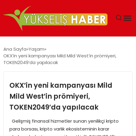
‘DUBAI’NIN SERBEST BÖLGELERI YATIRIMCILARIN
Ana Sayfa
Yaşam
MALIYETLERINI AZALTIYOR’
OKX’in yeni kampanyası Mild Mild West’in prömiyeri,
TOKEN2049’da yapılacak
OKX’in yeni kampanyası Mild
Mild West’in prömiyeri,
TOKEN2049’da yapılacak
Gelişmiş finansal hizmetler sunan yenilikçi kripto
para borsası, kripto varlık ekosisteminin karar