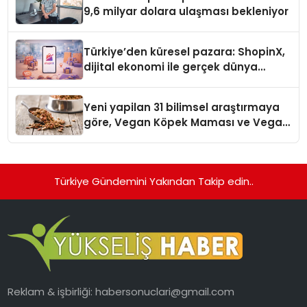
9,6 milyar dolara ulaşması bekleniyor
Türkiye’den küresel pazara: ShopinX,
dijital ekonomi ile gerçek dünya
alışverişini bir araya getirmeyi
hedefliyor
Yeni yapilan 31 bilimsel araştırmaya
göre, Vegan Köpek Maması ve Vegan
Kedi Mamasının İyi Sindirildiğini
Ortaya Koydu
Türkiye Gündemini Yakından Takip edin..
Reklam & işbirliği:
habersonuclari@gmail.com