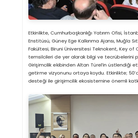
Etkinlikte, Cumhurbaşkanlığı Yatırım Ofisi, İsta
Enstitüsü, Güney Ege Kalkınma Ajansı, Muğla Sı
Fakültesi, Biruni Üniversitesi Teknokent, Key o
temsilcileri de yer alarak bilgi ve tecrübelerin
Girişimcilik ekibinden Altan Türel’in üstlendiği et
getirme vizyonunu ortaya koydu. Etkinlikte; 5
desteği ile girişimcilik ekosistemine önemli katk