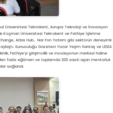
nbul Üniversitesi Teknokent, Avrupa Teknoloji ve İnovasyon
tkı Koçman Üniversitesi Teknokent ve Fethiye İşletme
f Change, Atlas Hub, Nar Fon Yatırım gibi sektörün deneyimli
i paylaştı. Sunuculuğu Gazeteci Yazar Yeşim Sarıtaş ve LİDEA
kinlik, Fethiye’yi girişimcilik ve inovasyonun merkezi haline
0’den fazla eğitmen ve toplamda 200 saati aşan mentorluk
ılar sağlandı.