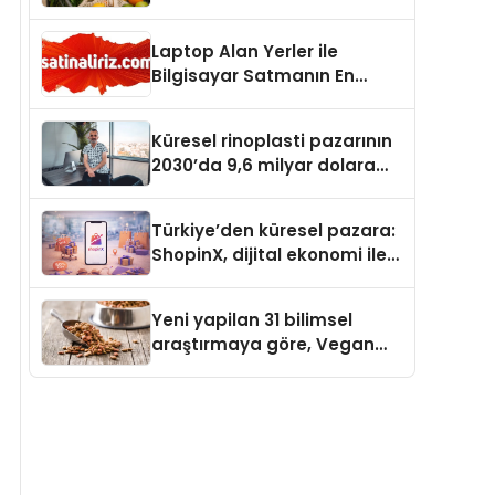
Laptop Alan Yerler ile
Bilgisayar Satmanın En
Güvenli ve Karlı Yolu
Küresel rinoplasti pazarının
2030’da 9,6 milyar dolara
ulaşması bekleniyor
Türkiye’den küresel pazara:
ShopinX, dijital ekonomi ile
gerçek dünya alışverişini bir
araya getirmeyi hedefliyor
Yeni yapilan 31 bilimsel
araştırmaya göre, Vegan
Köpek Maması ve Vegan
Kedi Mamasının İyi
Sindirildiğini Ortaya Koydu