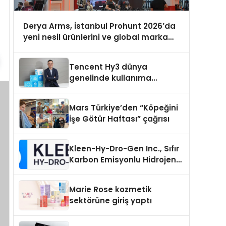
Derya Arms, İstanbul Prohunt 2026’da
yeni nesil ürünlerini ve global marka
vizyonunu sergiledi
Tencent Hy3 dünya
genelinde kullanıma
sunuldu
Mars Türkiye’den “Köpeğini
İşe Götür Haftası” çağrısı
Kleen-Hy-Dro-Gen Inc., Sıfır
Karbon Emisyonlu Hidrojen
Isıtma Teknolojisinde ISO ve
TSSA Düzenleyici Onaylarını
Marie Rose kozmetik
Aldı
sektörüne giriş yaptı