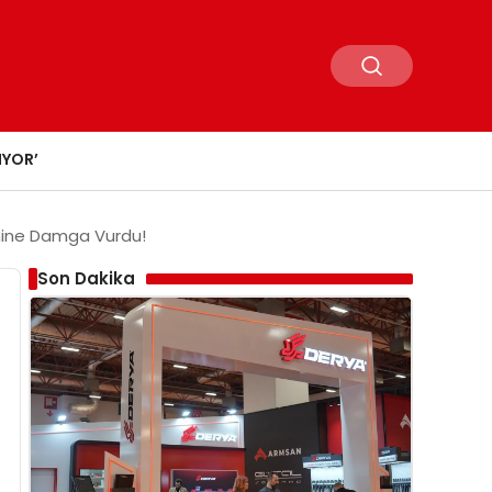
IYOR’
temine Damga Vurdu!
Son Dakika