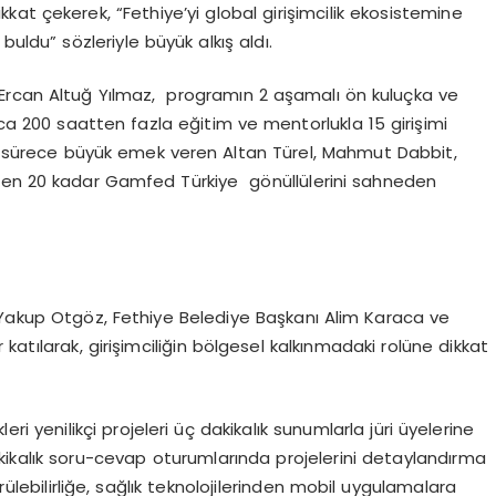
ikkat çekerek, “Fethiye’yi global girişimcilik ekosistemine
ldu” sözleriyle büyük alkış aldı.
Ercan Altuğ Yılmaz, programın 2 aşamalı ön kuluçka ve
a 200 saatten fazla eğitim ve mentorlukla 15 girişimi
 sürece büyük emek veren Altan Türel, Mahmut Dabbit,
en 20 kadar Gamfed Türkiye gönüllülerini sahneden
 Yakup Otgöz, Fethiye Belediye Başkanı Alim Karaca ve
katılarak, girişimciliğin bölgesel kalkınmadaki rolüne dikkat
ikleri yenilikçi projeleri üç dakikalık sunumlarla jüri üyelerine
r dakikalık soru-cevap oturumlarında projelerini detaylandırma
lebilirliğe, sağlık teknolojilerinden mobil uygulamalara