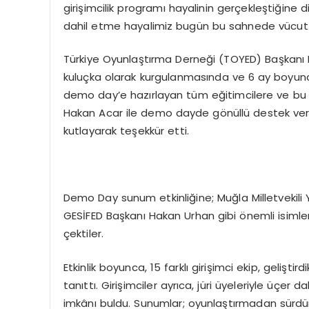
girişimcilik programı hayalinin gerçekleştiğine d
dahil etme hayalimiz bugün bu sahnede vücut bu
Türkiye Oyunlaştırma Derneği (TOYED) Başkanı 
kuluçka olarak kurgulanmasında ve 6 ay boyunc
demo day’e hazırlayan tüm eğitimcilere ve bu
Hakan Acar ile demo dayde gönüllü destek ver
kutlayarak teşekkür etti.
Demo Day sunum etkinliğine; Muğla Milletvekili
GESİFED Başkanı Hakan Urhan gibi önemli isimler 
çektiler.
Etkinlik boyunca, 15 farklı girişimci ekip, geliştird
tanıttı. Girişimciler ayrıca, jüri üyeleriyle üçe
imkânı buldu. Sunumlar; oyunlaştırmadan sürdürü