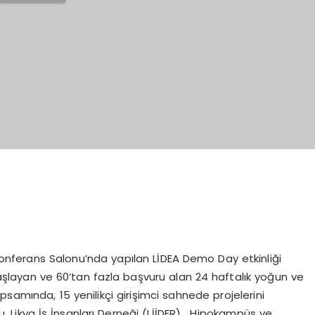
onferans Salonu’nda yapılan LİDEA Demo Day etkinliği
 başlayan ve 60’tan fazla başvuru alan 24 haftalık yoğun ve
samında, 15 yenilikçi girişimci sahnede projelerini
ndu. Likya İş İnsanları Derneği (LİİDER) , Hipokampüs ve