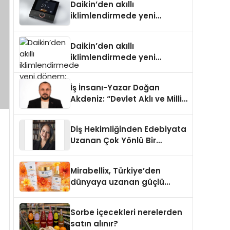
Daikin’den akıllı
iklimlendirmede yeni
dönem: Madoka Plus
Türkiye’de
Daikin’den akıllı
iklimlendirmede yeni
dönem: Madoka Plus
Türkiye’de
İş İnsanı-Yazar Doğan
Akdeniz: “Devlet Aklı ve Milli
Çıkarlar Her Şeyin
Üzerindedir”
Diş Hekimliğinden Edebiyata
Uzanan Çok Yönlü Bir
Yaşam: Yeşim Şahin Yaman
Mirabellix, Türkiye’den
dünyaya uzanan güçlü
büyümesini sürdürüyor
Sorbe içecekleri nerelerden
satın alınır?