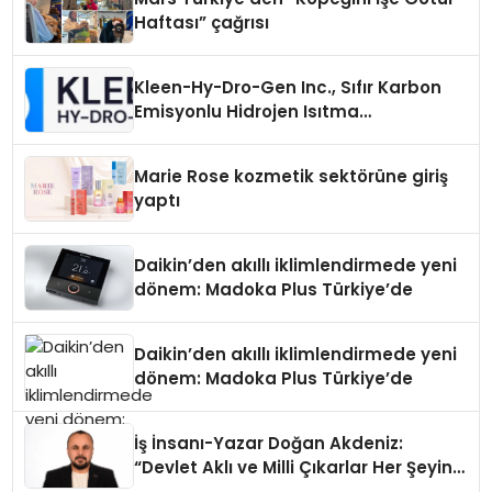
Haftası” çağrısı
Kleen-Hy-Dro-Gen Inc., Sıfır Karbon
Emisyonlu Hidrojen Isıtma
Teknolojisinde ISO ve TSSA
Düzenleyici Onaylarını Aldı
Marie Rose kozmetik sektörüne giriş
yaptı
Daikin’den akıllı iklimlendirmede yeni
dönem: Madoka Plus Türkiye’de
Daikin’den akıllı iklimlendirmede yeni
dönem: Madoka Plus Türkiye’de
İş İnsanı-Yazar Doğan Akdeniz:
“Devlet Aklı ve Milli Çıkarlar Her Şeyin
Üzerindedir”