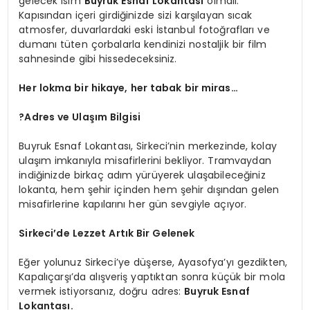
gelecek isim
Buyruk Esnaf Lokantası
olmalı.
Kapısından içeri girdiğinizde sizi karşılayan sıcak
atmosfer, duvarlardaki eski İstanbul fotoğrafları ve
dumanı tüten çorbalarla kendinizi nostaljik bir film
sahnesinde gibi hissedeceksiniz.
Her lokma bir hikaye, her tabak bir miras…
?Adres ve Ulaşım Bilgisi
Buyruk Esnaf Lokantası, Sirkeci’nin merkezinde, kolay
ulaşım imkanıyla misafirlerini bekliyor. Tramvaydan
indiğinizde birkaç adım yürüyerek ulaşabileceğiniz
lokanta, hem şehir içinden hem şehir dışından gelen
misafirlerine kapılarını her gün sevgiyle açıyor.
Sirkeci’de Lezzet Artık Bir Gelenek
Eğer yolunuz Sirkeci’ye düşerse, Ayasofya’yı gezdikten,
Kapalıçarşı’da alışveriş yaptıktan sonra küçük bir mola
vermek istiyorsanız, doğru adres:
Buyruk Esnaf
Lokantası.