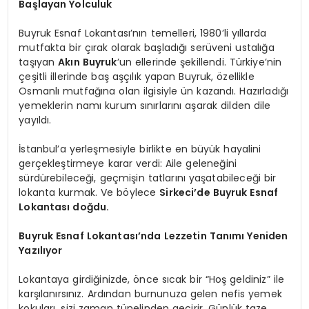
Başlayan Yolculuk
Buyruk Esnaf Lokantası’nın temelleri, 1980’li yıllarda
mutfakta bir çırak olarak başladığı serüveni ustalığa
taşıyan
Akın Buyruk
’un ellerinde şekillendi. Türkiye’nin
çeşitli illerinde baş aşçılık yapan Buyruk, özellikle
Osmanlı mutfağına olan ilgisiyle ün kazandı. Hazırladığı
yemeklerin namı kurum sınırlarını aşarak dilden dile
yayıldı.
İstanbul’a yerleşmesiyle birlikte en büyük hayalini
gerçekleştirmeye karar verdi: Aile geleneğini
sürdürebileceği, geçmişin tatlarını yaşatabileceği bir
lokanta kurmak. Ve böylece
Sirkeci’de Buyruk Esnaf
Lokantası doğdu.
Buyruk Esnaf Lokantası’nda Lezzetin Tanımı Yeniden
Yazılıyor
Lokantaya girdiğinizde, önce sıcak bir “Hoş geldiniz” ile
karşılanırsınız. Ardından burnunuza gelen nefis yemek
kokuları, sizi zaman tünelinden geçirir. Günlük taze