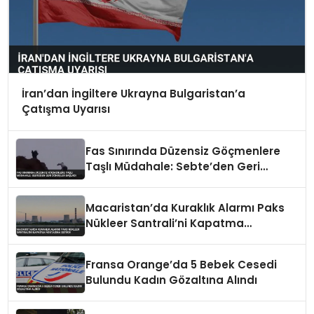
İran’dan İngiltere Ukrayna Bulgaristan’a
Çatışma Uyarısı
Fas Sınırında Düzensiz Göçmenlere
Taşlı Müdahale: Sebte’den Geri
Dönüşler Başladı
Macaristan’da Kuraklık Alarmı Paks
Nükleer Santrali’ni Kapatma
Noktasına Getirdi
Fransa Orange’da 5 Bebek Cesedi
Bulundu Kadın Gözaltına Alındı