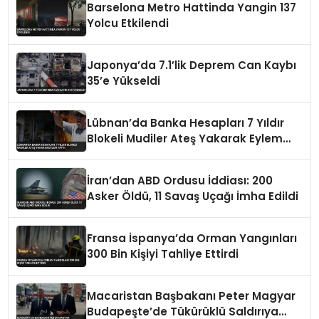
Barselona Metro Hattinda Yangin 137
Yolcu Etkilendi
Japonya’da 7.1’lik Deprem Can Kaybı
35’e Yükseldi
Lübnan’da Banka Hesapları 7 Yıldır
Blokeli Mudiler Ateş Yakarak Eylem
Yaptı
İran’dan ABD Ordusu İddiası: 200
Asker Öldü, 11 Savaş Uçağı İmha Edildi
Fransa İspanya’da Orman Yangınları
300 Bin Kişiyi Tahliye Ettirdi
Macaristan Başbakanı Peter Magyar
Budapeşte’de Tükürüklü Saldırıya