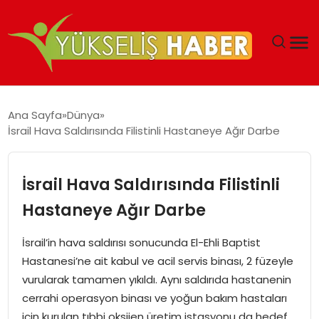
‘DUBAI’NIN SERBEST BÖLGELERI YATIRIMCILARIN
Ana Sayfa
Dünya
MALIYETLERINI AZALTIYOR’
İsrail Hava Saldırısında Filistinli Hastaneye Ağır Darbe
İsrail Hava Saldırısında Filistinli
Hastaneye Ağır Darbe
İsrail’in hava saldırısı sonucunda El-Ehli Baptist
Hastanesi’ne ait kabul ve acil servis binası, 2 füzeyle
vurularak tamamen yıkıldı. Aynı saldırıda hastanenin
cerrahi operasyon binası ve yoğun bakım hastaları
için kurulan tıbbi oksijen üretim istasyonu da hedef