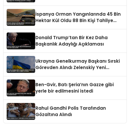
Uğradı
İspanya Orman Yangınlarında 45 Bin
Hektar Kül Oldu 88 Bin Kişi Tahliye
Edildi
Donald Trump’tan Bir Kez Daha
Başkanlık Adaylığı Açıklaması
Ukrayna Genelkurmay Başkanı Sırski
Görevden Alındı Zelenskiy Yeni
Atamayı Duyurdu
Ben-Gvir, Batı Şeria’nın Gazze gibi
yerle bir edilmesini istedi
Rahul Gandhi Polis Tarafından
Gözaltına Alındı