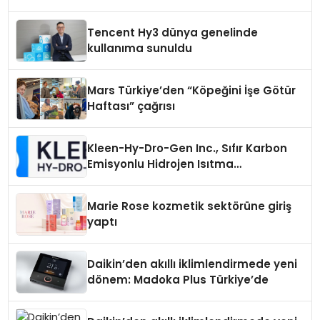
Tencent Hy3 dünya genelinde
kullanıma sunuldu
Mars Türkiye’den “Köpeğini İşe Götür
Haftası” çağrısı
Kleen-Hy-Dro-Gen Inc., Sıfır Karbon
Emisyonlu Hidrojen Isıtma
Teknolojisinde ISO ve TSSA
Düzenleyici Onaylarını Aldı
Marie Rose kozmetik sektörüne giriş
yaptı
Daikin’den akıllı iklimlendirmede yeni
dönem: Madoka Plus Türkiye’de