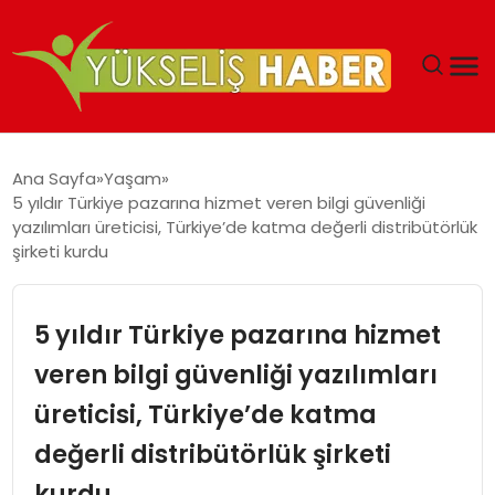
‘DUBAI’NIN SERBEST BÖLGELERI YATIRIMCILARIN
Ana Sayfa
Yaşam
MALIYETLERINI AZALTIYOR’
5 yıldır Türkiye pazarına hizmet veren bilgi güvenliği
yazılımları üreticisi, Türkiye’de katma değerli distribütörlük
şirketi kurdu
5 yıldır Türkiye pazarına hizmet
veren bilgi güvenliği yazılımları
üreticisi, Türkiye’de katma
değerli distribütörlük şirketi
kurdu