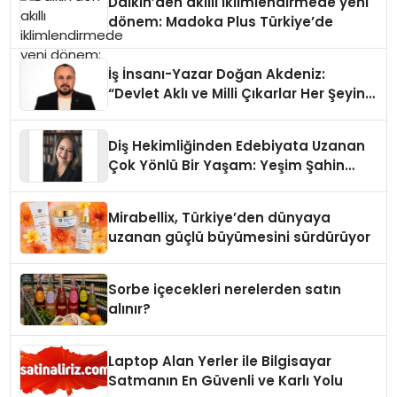
Daikin’den akıllı iklimlendirmede yeni
dönem: Madoka Plus Türkiye’de
İş İnsanı-Yazar Doğan Akdeniz:
“Devlet Aklı ve Milli Çıkarlar Her Şeyin
Üzerindedir”
Diş Hekimliğinden Edebiyata Uzanan
Çok Yönlü Bir Yaşam: Yeşim Şahin
Yaman
Mirabellix, Türkiye’den dünyaya
uzanan güçlü büyümesini sürdürüyor
Sorbe içecekleri nerelerden satın
alınır?
Laptop Alan Yerler ile Bilgisayar
Satmanın En Güvenli ve Karlı Yolu