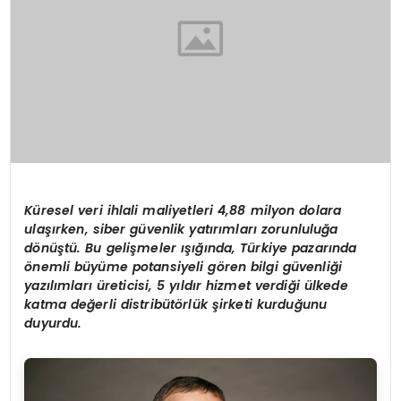
Küresel veri ihlali maliyetleri 4,88 milyon dolara
ulaşırken, siber güvenlik yatırımları zorunluluğ
a
d
ö
nüştü. Bu gelişmeler ışığında, Türkiye pazarında
ö
nemli büyüme potansiyeli g
ö
ren bilgi güvenliği
yazılımları üreticisi, 5 yıldır hizmet verdiği ülkede
katma değ
erli distrib
üt
ö
rlük şirketi kurduğunu
duyurdu.