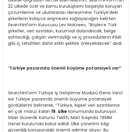
Ülkede doğrudan temsil edilmelerinin, SearchInform’un
22 ülkede özel ve kamu kuruluşlarını başarıyla koruyan
çözümlerine ve uluslararası deneyimine Türkiye’deki
şirketlerin kolayca erişmesini sağlayacağını belirten
SearchInform Kurucusu Lev Matveev, “Böylece Türk
şirketler, veri sızıntıları, kurumsal dolandırıcılık, belge
sahteciliği, çalışan verimsizliği ve iç prosedürlerin ihlali
gibi iç tehditleri daha etkili şekilde önleyebilecek” dedi.
“
Türkiye pazarında
ö
nemli büyüme potansiyeli var”
SearchInform Türkiye İş Geliştirme Müdürü Elena Varol
ise Türkiye pazarında önemli büyüme potansiyeli
gördüklerini belirterek, “Türkiye, kişisel veri sızıntılarına
en çok maruz kalan
19. ülke
konumunda bulunuyor.
Siber Güvenlik Kanunu Teklifi, Mart başında TBMM
Genel Kurulu’nda kabul edildi. Ülke yönetimi bilgi
güvenliği konusundaki önemli adımlar atıyor. Bu