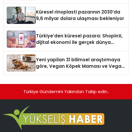
Küresel rinoplasti pazarının 2030’da
9,6 milyar dolara ulaşması bekleniyor
Türkiye’den küresel pazara: ShopinX,
dijital ekonomi ile gerçek dünya
alışverişini bir araya getirmeyi
hedefliyor
Yeni yapilan 31 bilimsel araştırmaya
göre, Vegan Köpek Maması ve Vegan
Kedi Mamasının İyi Sindirildiğini
Ortaya Koydu
Türkiye Gündemini Yakından Takip edin..