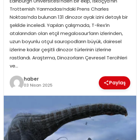
Edinburgh Üniversitesi’nden bir ekip, İskoçya’nın
Trotternish Yarımadası’ndaki Prens Charles
Noktası’nda bulunan 131 dinozor ayak izini detaylı bir
şekilde inceledi. Yapılan çalışmada, T-Rex’in
atalarından olan etçil megalosaur’ların izlerinden,
uzun boyunlu otçul sauropodların büyük, dairesel
izlerine kadar çeşitli dinozor türlerinin izlerine
rastlandı. Araştırma, Dinozorların Çevresel Tercihleri
ve…
haber
Paylaş
03 Nisan 2025