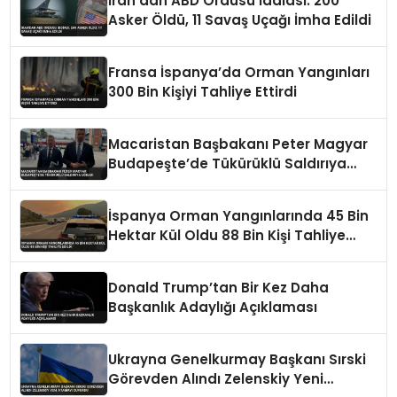
İran’dan ABD Ordusu İddiası: 200
Asker Öldü, 11 Savaş Uçağı İmha Edildi
Fransa İspanya’da Orman Yangınları
300 Bin Kişiyi Tahliye Ettirdi
Macaristan Başbakanı Peter Magyar
Budapeşte’de Tükürüklü Saldırıya
Uğradı
İspanya Orman Yangınlarında 45 Bin
Hektar Kül Oldu 88 Bin Kişi Tahliye
Edildi
Donald Trump’tan Bir Kez Daha
Başkanlık Adaylığı Açıklaması
Ukrayna Genelkurmay Başkanı Sırski
Görevden Alındı Zelenskiy Yeni