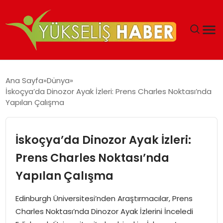
‘DUBAI’NIN SERBEST BÖLGELERI YATIRIMCILARIN
Ana Sayfa
Dünya
MALIYETLERINI AZALTIYOR’
İskoçya’da Dinozor Ayak İzleri: Prens Charles Noktası’nda
Yapılan Çalışma
İskoçya’da Dinozor Ayak İzleri:
Prens Charles Noktası’nda
Yapılan Çalışma
Edinburgh Üniversitesi’nden Araştırmacılar, Prens
Charles Noktası’nda Dinozor Ayak İzlerini İnceledi