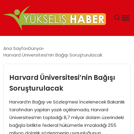
‘DUBAI’NIN SERBEST BÖLGELERI YATIRIMCILARIN
Ana Sayfa
Dünya
MALIYETLERINI AZALTIYOR’
Harvard Üniversitesi’nin Bağışı Soruşturulacak
Harvard Üniversitesi’nin Bağışı
Soruşturulacak
Harvard’ın Bağışı ve Sözleşmesi İncelenecek Bakanlık
tarafından yapılan yazılı açıklamada, Harvard
Üniversitesi’nin topladığı 8,7 milyar doların üzerindeki
bağışla birlikte federal hükümetle imzaladığı 255
milyon dolarlık sözleşmenin uygunluğunun