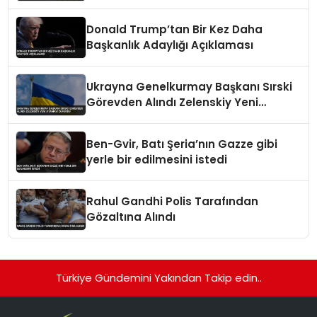
Edildi
Donald Trump’tan Bir Kez Daha
Başkanlık Adaylığı Açıklaması
Ukrayna Genelkurmay Başkanı Sırski
Görevden Alındı Zelenskiy Yeni
Atamayı Duyurdu
Ben-Gvir, Batı Şeria’nın Gazze gibi
yerle bir edilmesini istedi
Rahul Gandhi Polis Tarafından
Gözaltına Alındı
Türkiye Gündemini Yakından Takip edin..