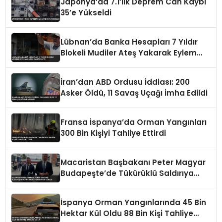
Japonya’da 7.1’lik Deprem Can Kaybı
35’e Yükseldi
Lübnan’da Banka Hesapları 7 Yıldır
Blokeli Mudiler Ateş Yakarak Eylem
Yaptı
İran’dan ABD Ordusu İddiası: 200
Asker Öldü, 11 Savaş Uçağı İmha Edildi
Fransa İspanya’da Orman Yangınları
300 Bin Kişiyi Tahliye Ettirdi
Macaristan Başbakanı Peter Magyar
Budapeşte’de Tükürüklü Saldırıya
Uğradı
İspanya Orman Yangınlarında 45 Bin
Hektar Kül Oldu 88 Bin Kişi Tahliye