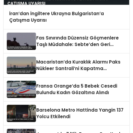
İran’dan İngiltere Ukrayna Bulgaristan’a
Çatışma Uyarısı
Fas Sınırında Düzensiz Göçmenlere
Taşlı Müdahale: Sebte’den Geri
Dönüşler Başladı
Macaristan’da Kuraklık Alarmı Paks
Nükleer Santrali’ni Kapatma
Noktasına Getirdi
Fransa Orange’da 5 Bebek Cesedi
Bulundu Kadın Gözaltına Alındı
Barselona Metro Hattinda Yangin 137
Yolcu Etkilendi