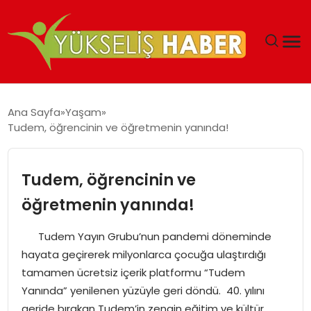
‘DUBAI’NIN SERBEST BÖLGELERI YATIRIMCILARIN
Ana Sayfa
Yaşam
MALIYETLERINI AZALTIYOR’
Tudem, öğrencinin ve öğretmenin yanında!
Tudem, öğrencinin ve
öğretmenin yanında!
Tudem Yayın Grubu’nun pandemi döneminde
hayata geçirerek milyonlarca çocuğa ulaştırdığı
tamamen ücretsiz içerik platformu “Tudem
Yanında” yenilenen yüzüyle geri döndü. 40. yılını
geride bırakan Tudem’in zengin eğitim ve kültür