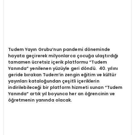
Tudem Yayın Grubu’nun pandemi d
ö
neminde
hayata geçirerek milyonlarca ç
ocu
ğa ulaştırdığı
tamamen ücretsiz içerik platformu
“
Tudem
Yan
ında” yenilenen yüzüyle geri d
ö
ndü.
40. yılını
geride bırakan Tudem’in zengin eğitim ve kültür
yayınları kataloğundan çeşitli içeriklerin
indirilebileceği bir platform hizmeti sunan
“
Tudem
Yan
ında” artık yıl boyunca her an öğrencinin ve
öğretmenin yanında olacak.