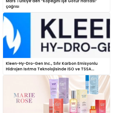
Mars Türkiye’den “Köpeğini İşe Götür Haftası”
çağrısı
Kleen-Hy-Dro-Gen Inc., Sıfır Karbon Emisyonlu
Hidrojen Isıtma Teknolojisinde ISO ve TSSA
Düzenleyici Onaylarını Aldı