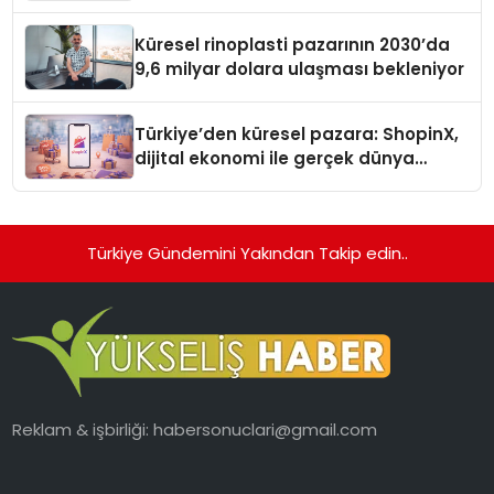
Küresel rinoplasti pazarının 2030’da
9,6 milyar dolara ulaşması bekleniyor
Türkiye’den küresel pazara: ShopinX,
dijital ekonomi ile gerçek dünya
alışverişini bir araya getirmeyi
hedefliyor
Türkiye Gündemini Yakından Takip edin..
Reklam & işbirliği:
habersonuclari@gmail.com