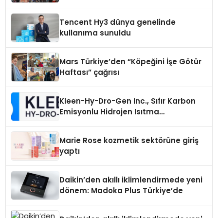
vizyonunu sergiledi
Tencent Hy3 dünya genelinde
kullanıma sunuldu
Mars Türkiye’den “Köpeğini İşe Götür
Haftası” çağrısı
Kleen-Hy-Dro-Gen Inc., Sıfır Karbon
Emisyonlu Hidrojen Isıtma
Teknolojisinde ISO ve TSSA
Düzenleyici Onaylarını Aldı
Marie Rose kozmetik sektörüne giriş
yaptı
Daikin’den akıllı iklimlendirmede yeni
dönem: Madoka Plus Türkiye’de