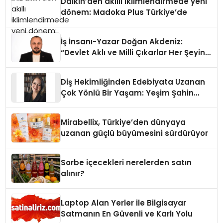
Daikin’den akıllı iklimlendirmede yeni
dönem: Madoka Plus Türkiye’de
İş İnsanı-Yazar Doğan Akdeniz:
“Devlet Aklı ve Milli Çıkarlar Her Şeyin
Üzerindedir”
Diş Hekimliğinden Edebiyata Uzanan
Çok Yönlü Bir Yaşam: Yeşim Şahin
Yaman
Mirabellix, Türkiye’den dünyaya
uzanan güçlü büyümesini sürdürüyor
Sorbe içecekleri nerelerden satın
alınır?
Laptop Alan Yerler ile Bilgisayar
Satmanın En Güvenli ve Karlı Yolu