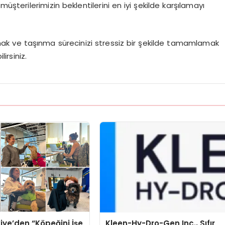
şterilerimizin beklentilerini en iyi şekilde karşılamayı
lmak ve taşınma sürecinizi stressiz bir şekilde tamamlamak
irsiniz.
iye’den “Köpeğini İşe
Kleen-Hy-Dro-Gen Inc., Sıfır