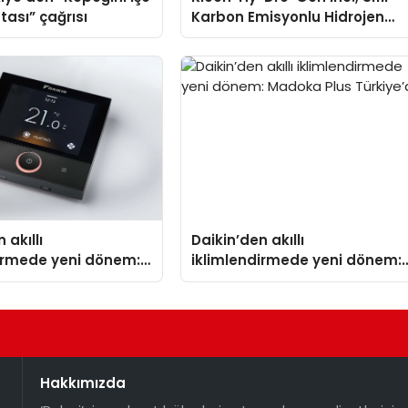
tası” çağrısı
Karbon Emisyonlu Hidrojen
Isıtma Teknolojisinde ISO ve
TSSA Düzenleyici Onaylarını
Aldı
 akıllı
Daikin’den akıllı
dirmede yeni dönem:
iklimlendirmede yeni dönem:
lus Türkiye’de
Madoka Plus Türkiye’de
Hakkımızda