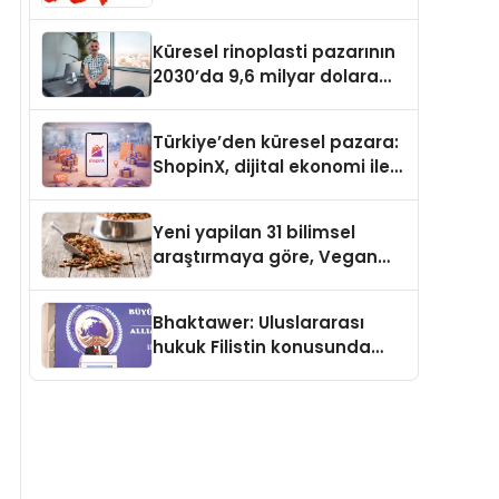
Güvenli ve Karlı Yolu
Küresel rinoplasti pazarının
2030’da 9,6 milyar dolara
ulaşması bekleniyor
Türkiye’den küresel pazara:
ShopinX, dijital ekonomi ile
gerçek dünya alışverişini bir
araya getirmeyi hedefliyor
Yeni yapilan 31 bilimsel
araştırmaya göre, Vegan
Köpek Maması ve Vegan
Kedi Mamasının İyi
Bhaktawer: Uluslararası
Sindirildiğini Ortaya Koydu
hukuk Filistin konusunda
çifte standart uyguluyor