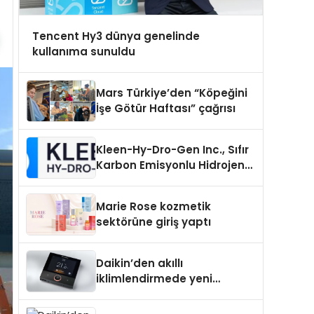
Tencent Hy3 dünya genelinde
kullanıma sunuldu
Mars Türkiye’den “Köpeğini
İşe Götür Haftası” çağrısı
Kleen-Hy-Dro-Gen Inc., Sıfır
Karbon Emisyonlu Hidrojen
Isıtma Teknolojisinde ISO ve
TSSA Düzenleyici Onaylarını
Marie Rose kozmetik
Aldı
sektörüne giriş yaptı
Daikin’den akıllı
iklimlendirmede yeni
dönem: Madoka Plus
Türkiye’de