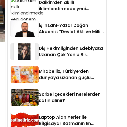
Daikin’den akıllı
iklimlendirmede yeni
dönem: Madoka Plus
Türkiye’de
İş İnsanı-Yazar Doğan
Akdeniz: “Devlet Aklı ve Milli
Çıkarlar Her Şeyin
Üzerindedir”
Diş Hekimliğinden Edebiyata
Uzanan Çok Yönlü Bir
Yaşam: Yeşim Şahin Yaman
Mirabellix, Türkiye’den
dünyaya uzanan güçlü
büyümesini sürdürüyor
Sorbe içecekleri nerelerden
satın alınır?
Laptop Alan Yerler ile
Bilgisayar Satmanın En