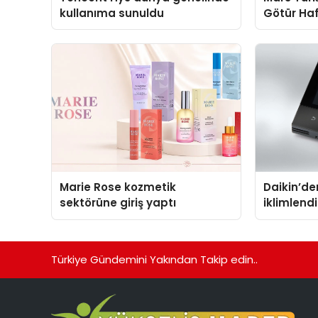
kullanıma sunuldu
Götür Haf
Marie Rose kozmetik
Daikin’den
sektörüne giriş yaptı
iklimlen
Madoka P
Türkiye Gündemini Yakından Takip edin..