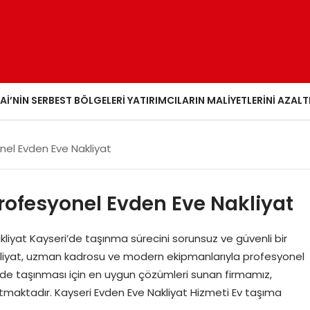
AI’NIN SERBEST BÖLGELERI YATIRIMCILARIN MALIYETLERINI AZALT
onel Evden Eve Nakliyat
Profesyonel Evden Eve Nakliyat
kliyat Kayseri’de taşınma sürecini sorunsuz ve güvenli bir
liyat, uzman kadrosu ve modern ekipmanlarıyla profesyonel
kilde taşınması için en uygun çözümleri sunan firmamız,
aktadır. Kayseri Evden Eve Nakliyat Hizmeti Ev taşıma