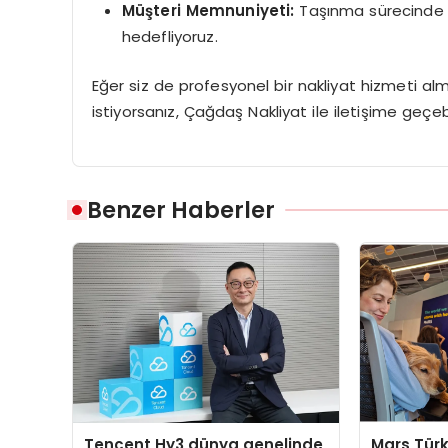
Müşteri Memnuniyeti:
Taşınma sürecinde mü
hedefliyoruz.
Eğer siz de profesyonel bir nakliyat hizmeti a
istiyorsanız, Çağdaş Nakliyat ile iletişime geçebil
Benzer Haberler
Tencent Hy3 dünya genelinde
Mars Türk