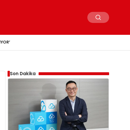
IYOR’
Son Dakika