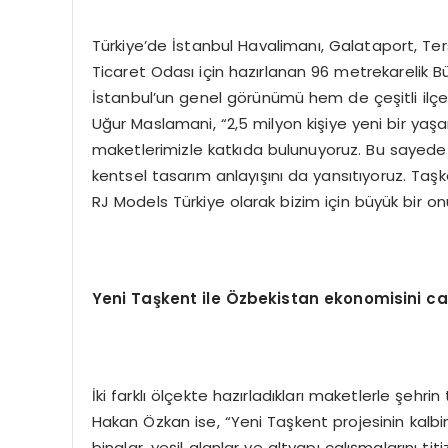
Türkiye’de İstanbul Havalimanı, Galataport, Te
Ticaret Odası için hazırlanan 96 metrekarelik Bü
İstanbul’un genel görünümü hem de çeşitli ilçele
Uğur Maslamani, “2,5 milyon kişiye yeni bir yaş
maketlerimizle katkıda bulunuyoruz. Bu sayede pr
kentsel tasarım anlayışını da yansıtıyoruz. Ta
RJ Models Türkiye olarak bizim için büyük bir onur
Yeni Taşkent ile Özbekistan ekonomisini c
İki farklı ölçekte hazırladıkları maketlerle şehr
Hakan Özkan ise, “Yeni Taşkent projesinin ka
binalar, yeşil alanlar ve altyapı çalışmalarını tit