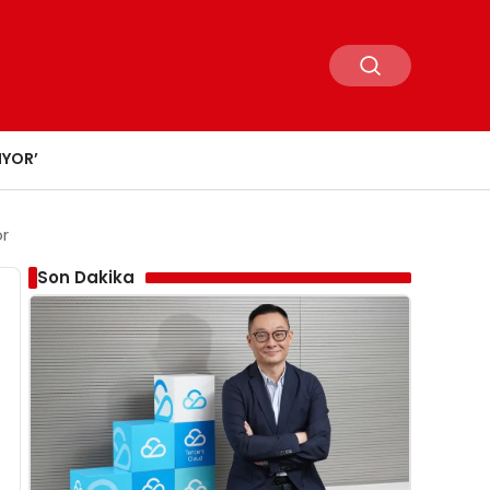
IYOR’
or
Son Dakika