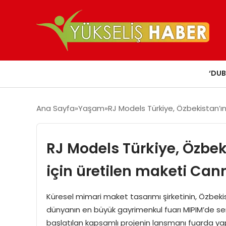
‘DUB
Ana Sayfa
Yaşam
RJ Models Türkiye, Özbekistan’ın
RJ Models Türkiye, Özbek
için üretilen maketi Cann
Küresel mimari maket tasarımı şirketinin, Özbekis
dünyanın en büyük gayrimenkul fuarı MIPIM’de ser
başlatılan kapsamlı projenin lansmanı fuarda ya