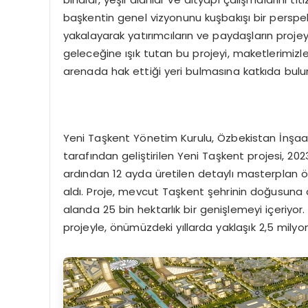
başkentin genel vizyonunu kuşbakışı bir perspekt
yakalayarak yatırımcıların ve paydaşların proje
geleceğine ışık tutan bu projeyi, maketlerimizl
arenada hak ettiği yeri bulmasına katkıda bulu
Yeni Taşkent Yönetim Kurulu, Özbekistan İnşaat 
tarafından geliştirilen Yeni Taşkent projesi, 20
ardından 12 ayda üretilen detaylı masterplan ön
aldı. Proje, mevcut Taşkent şehrinin doğusuna do
alanda 25 bin hektarlık bir genişlemeyi içeriyor
projeyle, önümüzdeki yıllarda yaklaşık 2,5 milyon