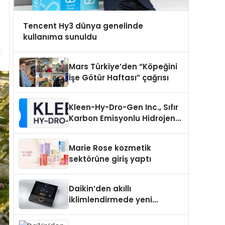
Tencent Hy3 dünya genelinde
kullanıma sunuldu
Mars Türkiye’den “Köpeğini
İşe Götür Haftası” çağrısı
Kleen-Hy-Dro-Gen Inc., Sıfır
Karbon Emisyonlu Hidrojen
Isıtma Teknolojisinde ISO ve
TSSA Düzenleyici Onaylarını
Marie Rose kozmetik
Aldı
sektörüne giriş yaptı
Daikin’den akıllı
iklimlendirmede yeni
dönem: Madoka Plus
Türkiye’de