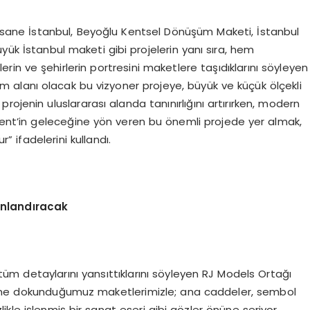
rsane İstanbul, Beyoğlu Kentsel Dönüşüm Maketi, İstanbul
yük İstanbul maketi gibi projelerin yanı sıra, hem
rin ve şehirlerin portresini maketlere taşıdıklarını söyleyen
am alanı olacak bu vizyoner projeye, büyük ve küçük ölçekli
ojenin uluslararası alanda tanınırlığını artırırken, modern
şkent’in geleceğine yön veren bu önemli projede yer almak,
” ifadelerini kullandı.
anlandıracak
in tüm detaylarını yansıttıklarını söyleyen RJ Models Ortağı
lbine dokunduğumuz maketlerimizle; ana caddeler, sembol
izlikle işlenmiş bir sanat eseri gibi gözler önüne seriyor,