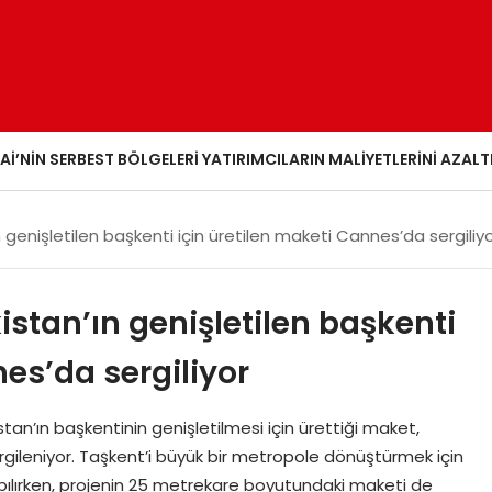
AI’NIN SERBEST BÖLGELERI YATIRIMCILARIN MALIYETLERINI AZALT
 genişletilen başkenti için üretilen maketi Cannes’da sergiliy
istan’ın genişletilen başkenti
es’da sergiliyor
tan’ın başkentinin genişletilmesi için ürettiği maket,
gileniyor. Taşkent’i büyük bir metropole dönüştürmek için
pılırken, projenin 25 metrekare boyutundaki maketi de