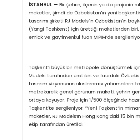
İSTANBUL —
Bir şehrin, ilçenin ya da projenin 
maketler, şimdi de Özbekistan’ın yeni başkent
tasarımı şirketi RJ Models’ın Özbekistan’ın baş
(Yangi Toshkent) için ürettiği maketlerden bir
emlak ve gayrimenkul fuarı MIPIM’de sergileniyo
Taşkent’i büyük bir metropole dönüştürmek için 
Models tarafından üretilen ve fuardaki Özbeki
tasarım vizyonunun uluslararası yatırımcılara ta
metrekarelik genel görünüm maketi, şehrin gen
ortaya koyuyor. Proje için 1/500 ölçeğinde ha
Taşkent’te sergileniyor. “Yeni Taşkent”in mimari
maketler, RJ Models’ın Hong Kong’daki 15 bin metr
ekip tarafından üretildi.