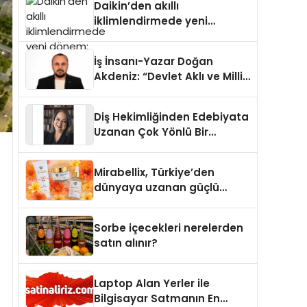
Daikin’den akıllı
iklimlendirmede yeni
dönem: Madoka Plus
Türkiye’de
İş İnsanı-Yazar Doğan
Akdeniz: “Devlet Aklı ve Milli
Çıkarlar Her Şeyin
Üzerindedir”
Diş Hekimliğinden Edebiyata
Uzanan Çok Yönlü Bir
Yaşam: Yeşim Şahin Yaman
Mirabellix, Türkiye’den
dünyaya uzanan güçlü
büyümesini sürdürüyor
Sorbe içecekleri nerelerden
satın alınır?
Laptop Alan Yerler ile
Bilgisayar Satmanın En