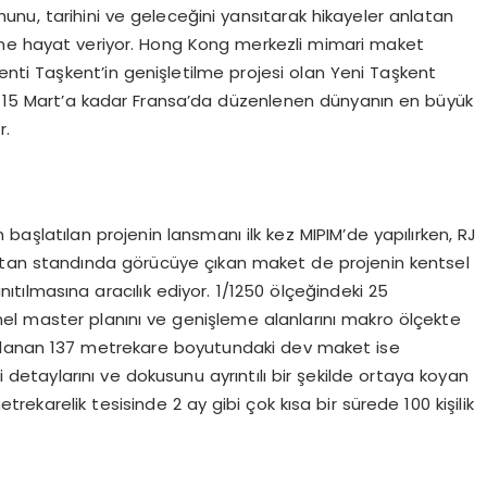
ruhunu, tarihini ve geleceğini yansıtarak hikayeler anlatan
ine hayat veriyor. Hong Kong merkezli mimari maket
kenti Taşkent’in genişletilme projesi olan Yeni Taşkent
i, 15 Mart’a kadar Fransa’da düzenlenen dünyanın en büyük
r.
başlatılan projenin lansmanı ilk kez MIPIM’de yapılırken, RJ
stan standında görücüye çıkan maket de projenin kentsel
nıtılmasına aracılık ediyor. 1/1250 ölçeğindeki 25
el master planını ve genişleme alanlarını makro ölçekte
zırlanan 137 metrekare boyutundaki dev maket ise
 detaylarını ve dokusunu ayrıntılı bir şekilde ortaya koyan
ekarelik tesisinde 2 ay gibi çok kısa bir sürede 100 kişilik