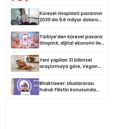
Güvenli ve Karlı Yolu
Küresel rinoplasti pazarının
2030’da 9,6 milyar dolara
ulaşması bekleniyor
Türkiye’den küresel pazara:
ShopinX, dijital ekonomi ile
gerçek dünya alışverişini bir
araya getirmeyi hedefliyor
Yeni yapilan 31 bilimsel
araştırmaya göre, Vegan
Köpek Maması ve Vegan
Kedi Mamasının İyi
Bhaktawer: Uluslararası
Sindirildiğini Ortaya Koydu
hukuk Filistin konusunda
çifte standart uyguluyor