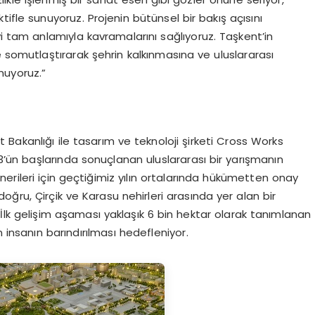
ifle sunuyoruz. Projenin bütünsel bir bakış açısını
yi tam anlamıyla kavramalarını sağlıyoruz. Taşkent’in
e somutlaştırarak şehrin kalkınmasına ve uluslararası
nuyoruz.”
Bakanlığı ile tasarım ve teknoloji şirketi Cross Works
23’ün başlarında sonuçlanan uluslararası bir yarışmanın
erileri için geçtiğimiz yılın ortalarında hükümetten onay
ğru, Çirçik ve Karasu nehirleri arasında yer alan bir
. İlk gelişim aşaması yaklaşık 6 bin hektar olarak tanımlanan
 insanın barındırılması hedefleniyor.