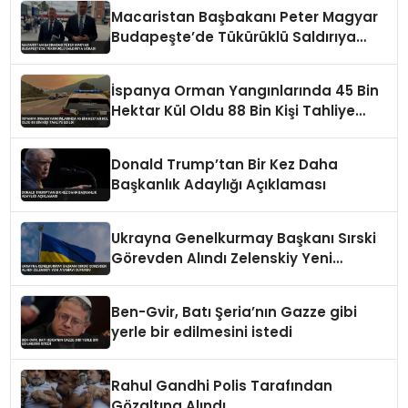
Macaristan Başbakanı Peter Magyar
Budapeşte’de Tükürüklü Saldırıya
Uğradı
İspanya Orman Yangınlarında 45 Bin
Hektar Kül Oldu 88 Bin Kişi Tahliye
Edildi
Donald Trump’tan Bir Kez Daha
Başkanlık Adaylığı Açıklaması
Ukrayna Genelkurmay Başkanı Sırski
Görevden Alındı Zelenskiy Yeni
Atamayı Duyurdu
Ben-Gvir, Batı Şeria’nın Gazze gibi
yerle bir edilmesini istedi
Rahul Gandhi Polis Tarafından
Gözaltına Alındı