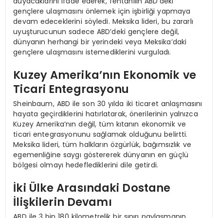
duyacaklarını ifade ederek, fentanilin ABD’deki
gençlere ulaşmasını önlemek için işbirliği yapmaya
devam edeceklerini söyledi. Meksika lideri, bu zararlı
uyuşturucunun sadece ABD’deki gençlere değil,
dünyanın herhangi bir yerindeki veya Meksika’daki
gençlere ulaşmasını istemediklerini vurguladı.
Kuzey Amerika’nın Ekonomik ve
Ticari Entegrasyonu
Sheinbaum, ABD ile son 30 yılda iki ticaret anlaşmasını
hayata geçirdiklerini hatırlatarak, önerilerinin yalnızca
Kuzey Amerika’nın değil, tüm kıtanın ekonomik ve
ticari entegrasyonunu sağlamak olduğunu belirtti.
Meksika lideri, tüm halkların özgürlük, bağımsızlık ve
egemenliğine saygı göstererek dünyanın en güçlü
bölgesi olmayı hedeflediklerini dile getirdi.
İki Ülke Arasındaki Dostane
İlişkilerin Devamı
ABD ile 3 bin 180 kilometrelik bir sınırı paylaşmanın