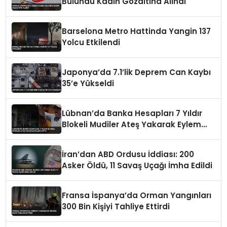
Bulundu Kadın Gözaltına Alındı
Barselona Metro Hattinda Yangin 137
Yolcu Etkilendi
Japonya’da 7.1’lik Deprem Can Kaybı
35’e Yükseldi
Lübnan’da Banka Hesapları 7 Yıldır
Blokeli Mudiler Ateş Yakarak Eylem
Yaptı
İran’dan ABD Ordusu İddiası: 200
Asker Öldü, 11 Savaş Uçağı İmha Edildi
Fransa İspanya’da Orman Yangınları
300 Bin Kişiyi Tahliye Ettirdi