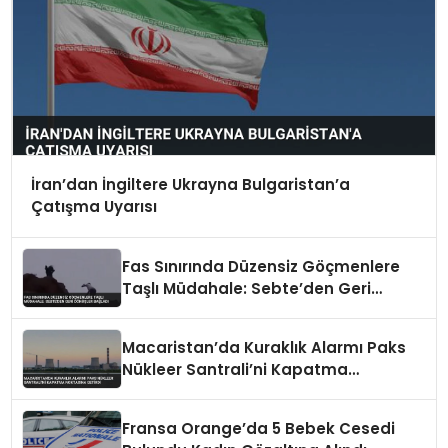
İran’dan İngiltere Ukrayna Bulgaristan’a
Çatışma Uyarısı
Fas Sınırında Düzensiz Göçmenlere
Taşlı Müdahale: Sebte’den Geri
Dönüşler Başladı
Macaristan’da Kuraklık Alarmı Paks
Nükleer Santrali’ni Kapatma
Noktasına Getirdi
Fransa Orange’da 5 Bebek Cesedi