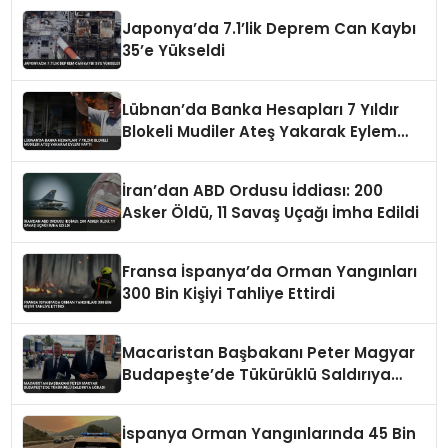
Japonya’da 7.1’lik Deprem Can Kaybı
35’e Yükseldi
Lübnan’da Banka Hesapları 7 Yıldır
Blokeli Mudiler Ateş Yakarak Eylem
Yaptı
İran’dan ABD Ordusu İddiası: 200
Asker Öldü, 11 Savaş Uçağı İmha Edildi
Fransa İspanya’da Orman Yangınları
300 Bin Kişiyi Tahliye Ettirdi
Macaristan Başbakanı Peter Magyar
Budapeşte’de Tükürüklü Saldırıya
Uğradı
İspanya Orman Yangınlarında 45 Bin