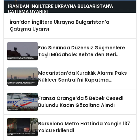
İran’dan İngiltere Ukrayna Bulgaristan’a
Çatışma Uyarısı
Fas Sınırında Düzensiz Göçmenlere
Taşlı Müdahale: Sebte’den Geri
Dönüşler Başladı
Macaristan’da Kuraklık Alarmı Paks
Nükleer Santrali’ni Kapatma
Noktasına Getirdi
Fransa Orange’da 5 Bebek Cesedi
Bulundu Kadın Gözaltına Alındı
Barselona Metro Hattinda Yangin 137
Yolcu Etkilendi