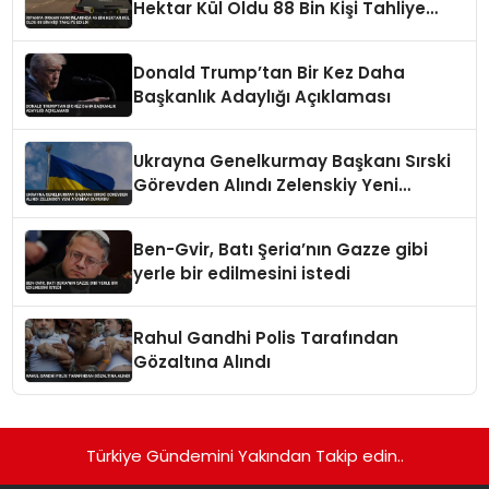
Hektar Kül Oldu 88 Bin Kişi Tahliye
Edildi
Donald Trump’tan Bir Kez Daha
Başkanlık Adaylığı Açıklaması
Ukrayna Genelkurmay Başkanı Sırski
Görevden Alındı Zelenskiy Yeni
Atamayı Duyurdu
Ben-Gvir, Batı Şeria’nın Gazze gibi
yerle bir edilmesini istedi
Rahul Gandhi Polis Tarafından
Gözaltına Alındı
Türkiye Gündemini Yakından Takip edin..