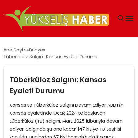
‘DUBAI’NIN SERBEST BÖLGELERI YATIRIMCILARIN
Ana Sayfa
Dünya
MALIYETLERINI AZALTIYOR’
Tüberküloz Salgını: Kansas Eyaleti Durumu
Tüberküloz Salgını: Kansas
Eyaleti Durumu
Kansas’ta Tüberküloz Salgını Devam Ediyor ABD’nin
Kansas eyaletinde Ocak 2024’te başlayan
tüberküloz (TB) salgını, Mart 2025 itibarıyla devam
ediyor. Salgında şu ana kadar 147 kişiye TB teşhisi
konuldu. Bunlardan 67 kişi hastalığı aktif olarak