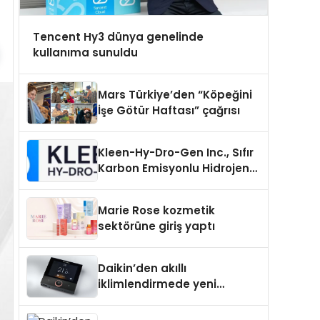
Tencent Hy3 dünya genelinde
kullanıma sunuldu
Mars Türkiye’den “Köpeğini
İşe Götür Haftası” çağrısı
Kleen-Hy-Dro-Gen Inc., Sıfır
Karbon Emisyonlu Hidrojen
Isıtma Teknolojisinde ISO ve
TSSA Düzenleyici Onaylarını
Marie Rose kozmetik
Aldı
sektörüne giriş yaptı
Daikin’den akıllı
iklimlendirmede yeni
dönem: Madoka Plus
Türkiye’de