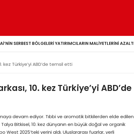
AI’NIN SERBEST BÖLGELERI YATIRIMCILARIN MALIYETLERINI AZALT
0. kez Türkiye’yi ABD’de temsil etti
arkası, 10. kez Türkiye’yi ABD’de
ılmaya devam ediyor. Tıbbi ve aromatik bitkilerden elde edilen
 Talya Bitkisel, 10. kez dünyanın en büyük doğal ve organik
West 2025’teki yerini aldı. Uluslararası fuarlar, yerli