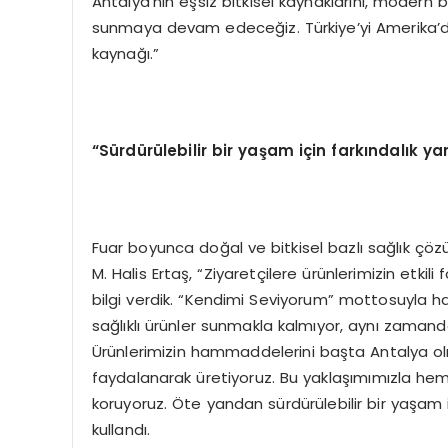
Antalya’nın eşsiz bitkisel kaynaklarını, modern bi
sunmaya devam edeceğiz. Türkiye’yi Amerika’da
kaynağı.”
“
Sürdürülebilir bir yaşam için farkı
ndal
ık y
Fuar boyunca doğal ve bitkisel bazlı sağlık çözü
M. Halis Ertaş, “Ziyaretçilere ürünlerimizin etkil
bilgi verdik. “Kendimi Seviyorum” mottosuyla ha
sağlıklı ürünler sunmakla kalmıyor, aynı zamand
Ürünlerimizin hammaddelerini başta Antalya olma
faydalanarak üretiyoruz. Bu yaklaşımımızla he
koruyoruz. Öte yandan sürdürülebilir bir yaşam 
kullandı.