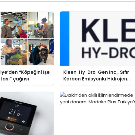
iye’den “Köpeğini İşe
Kleen-Hy-Dro-Gen Inc., Sıfır
tası” çağrısı
Karbon Emisyonlu Hidrojen
Isıtma Teknolojisinde ISO ve
TSSA Düzenleyici Onaylarını
Aldı