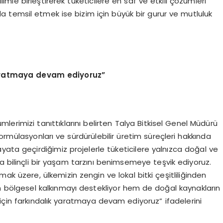
limle birleştirerek tüketicilere en saf ve etkili çözümleri
 temsil etmek ise bizim için büyük bir gurur ve mutluluk
aratmaya devam ediyoruz”
mlerimizi tanıttıklarını belirten Talya Bitkisel Genel Müdürü
i formülasyonları ve sürdürülebilir üretim süreçleri hakkında
yata geçirdiğimiz projelerle tüketicilere yalnızca doğal ve
a bilinçli bir yaşam tarzını benimsemeye teşvik ediyoruz.
k üzere, ülkemizin zengin ve lokal bitki çeşitliliğinden
m bölgesel kalkınmayı destekliyor hem de doğal kaynakların
için farkındalık yaratmaya devam ediyoruz” ifadelerini