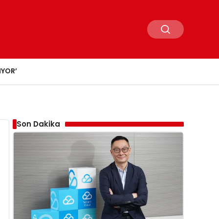
IYOR’
Son Dakika