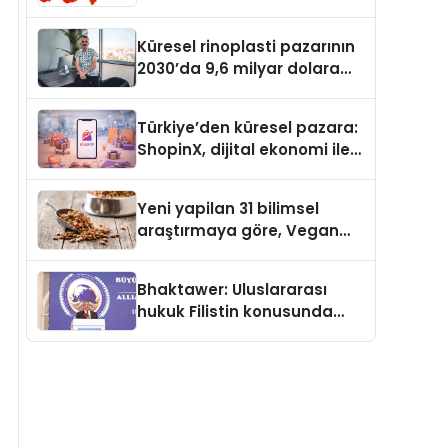
Güvenli ve Karlı Yolu
Küresel rinoplasti pazarının
2030’da 9,6 milyar dolara
ulaşması bekleniyor
Türkiye’den küresel pazara:
ShopinX, dijital ekonomi ile
gerçek dünya alışverişini bir
araya getirmeyi hedefliyor
Yeni yapilan 31 bilimsel
araştırmaya göre, Vegan
Köpek Maması ve Vegan
Kedi Mamasının İyi
Bhaktawer: Uluslararası
Sindirildiğini Ortaya Koydu
hukuk Filistin konusunda
çifte standart uyguluyor