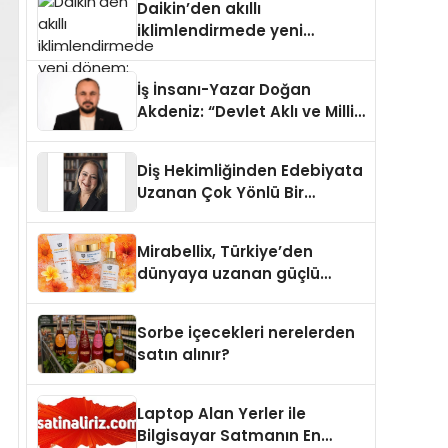
Daikin’den akıllı
iklimlendirmede yeni
dönem: Madoka Plus
Türkiye’de
İş İnsanı-Yazar Doğan
Akdeniz: “Devlet Aklı ve Milli
Çıkarlar Her Şeyin
Üzerindedir”
Diş Hekimliğinden Edebiyata
Uzanan Çok Yönlü Bir
Yaşam: Yeşim Şahin Yaman
Mirabellix, Türkiye’den
dünyaya uzanan güçlü
büyümesini sürdürüyor
Sorbe içecekleri nerelerden
satın alınır?
Laptop Alan Yerler ile
Bilgisayar Satmanın En