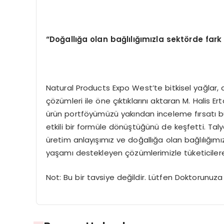
“
Doğallığa olan bağlılığımızla sekt
ö
rde far
Natural Products Expo West’te bitkisel yağlar, a
çözümleri ile öne çıktıklarını aktaran M. Halis Er
ürün portföyümüzü yakından inceleme fırsatı bul
etkili bir formüle dönüştüğünü de keşfetti. Talya 
üretim anlayışımız ve doğallığa olan bağlılığım
yaşamı destekleyen çözümlerimizle tüketicilere
Not: Bu bir tavsiye değildir. Lütfen Doktorunuz