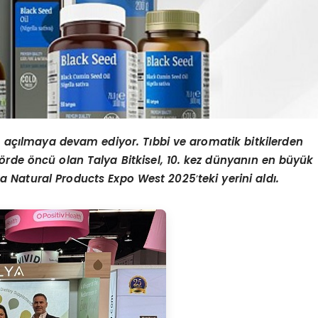
a açılmaya devam ediyor. Tıbbi ve aromatik bitkilerden
ö
rde
ö
ncü olan Talya Bitkisel, 10. kez dünyanı
n en b
üyü
k
a Natural Products Expo West 2025
’
teki yerini aldı.