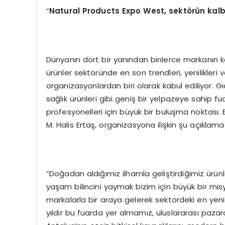
“
Natural Products Expo West
, sekt
ö
rün kalb
Dünyanın dört bir yanından binlerce markanın k
ürünler sektöründe en son trendleri, yenilikleri 
organizasyonlardan biri olarak kabul ediliyor. Gı
sağlık ürünleri gibi geniş bir yelpazeye sahip fu
profesyonelleri için büyük bir buluşma noktası. B
M. Halis Ertaş, organizasyona ilişkin şu açıklam
“Doğadan aldığımız ilhamla geliştirdiğimiz ürünl
yaşam bilincini yaymak bizim için büyük bir m
markalarla bir araya gelerek sektördeki en yeni
yıldır bu fuarda yer almamız, uluslararası pazar