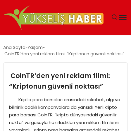
‘DUBAI’NIN SERBEST BÖLGELERI YATIRIMCILARIN
Ana Sayfa
Yaşam
MALIYETLERINI AZALTIYOR’
CoinTR’den yeni reklam filmi: “Kriptonun güvenli noktası”
CoinTR’den yeni reklam filmi:
“Kriptonun güvenli noktası”
Kripto para borsaları arasındaki rekabet, algı ve
bilinirlik odaklı kampanyalara da yansıdı. Yerli kripto
para borsası CoinTR, “kripto dünyasındaki güvenilir
nokta” vurgusuyla hazırladıkları yeni reklam filmlerini
yayımladı. Kripto para borsaları arasındaki rekabet