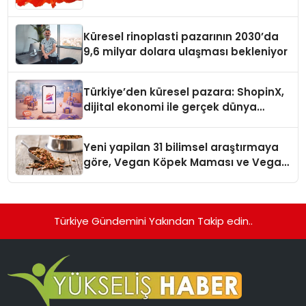
Küresel rinoplasti pazarının 2030’da
9,6 milyar dolara ulaşması bekleniyor
Türkiye’den küresel pazara: ShopinX,
dijital ekonomi ile gerçek dünya
alışverişini bir araya getirmeyi
hedefliyor
Yeni yapilan 31 bilimsel araştırmaya
göre, Vegan Köpek Maması ve Vegan
Kedi Mamasının İyi Sindirildiğini
Ortaya Koydu
Türkiye Gündemini Yakından Takip edin..