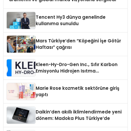
Tencent Hy3 dünya genelinde
kullanıma sunuldu
Mars Türkiye’den “Köpeğini İşe Götür
Haftası” çağrısı
Kleen-Hy-Dro-Gen Inc., Sıfır Karbon
Emisyonlu Hidrojen Isıtma
Teknolojisinde ISO ve TSSA
Düzenleyici Onaylarını Aldı
Marie Rose kozmetik sektörüne giriş
yaptı
Daikin’den akıllı iklimlendirmede yeni
dönem: Madoka Plus Türkiye’de