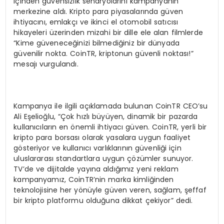
içinden güvensizlik senaryolarını kampanyanın
merkezine aldı. Kripto para piyasalarında güven
ihtiyacını, emlakçı ve ikinci el otomobil satıcısı
hikayeleri üzerinden mizahi bir dille ele alan filmlerde
“Kime güveneceğinizi bilmediğiniz bir dünyada
güvenilir nokta. CoinTR, kriptonun güvenli noktası!”
mesajı vurgulandı.
Kampanya ile ilgili açıklamada bulunan CoinTR CEO’su
Ali Eşelioğlu, “Çok hızlı büyüyen, dinamik bir pazarda
kullanıcıların en önemli ihtiyacı güven. CoinTR, yerli bir
kripto para borsası olarak yasalara uygun faaliyet
gösteriyor ve kullanıcı varlıklarının güvenliği için
uluslararası standartlara uygun çözümler sunuyor.
TV’de ve dijitalde yayına aldığımız yeni reklam
kampanyamız, CoinTR’nin marka kimliğinden
teknolojisine her yönüyle güven veren, sağlam, şeffaf
bir kripto platformu olduğuna dikkat çekiyor” dedi.