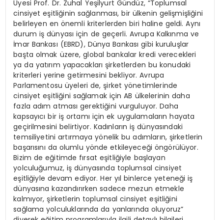
Üyesi Prof. Dr. Zuhal Yeşilyurt Gündüz, “Toplumsal
cinsiyet eşitliğinin sağlanması, bir ülkenin gelişmişliğini
belirleyen en önemli kriterlerden biri haline geldi. Aynı
durum iş dünyası için de geçerli. Avrupa Kalkınma ve
İmar Bankası (EBRD), Dünya Bankası gibi kuruluşlar
başta olmak üzere, global bankalar kredi verecekleri
ya da yatırım yapacakları şirketlerden bu konudaki
kriterleri yerine getirmesini bekliyor. Avrupa
Parlamentosu üyeleri de, şirket yönetimlerinde
cinsiyet eşitliğini sağlamak için AB ülkelerinin daha
fazla adım atması gerektiğini vurguluyor. Daha
kapsayıcı bir iş ortamı için ek uygulamaların hayata
geçirilmesini belirtiyor. Kadınların iş dünyasındaki
temsiliyetini artırmaya yönelik bu adımların, şirketlerin
başarısını da olumlu yönde etkileyeceği öngörülüyor.
Bizim de eğitimde fırsat eşitliğiyle başlayan
yolculuğumuz, iş dünyasında toplumsal cinsiyet
eşitliğiyle devam ediyor. Her yıl binlerce yeteneği iş
dünyasına kazandırırken sadece mezun etmekle
kalmıyor, şirketlerin toplumsal cinsiyet eşitliğini
sağlama yolculuklarında da yanlarında oluyoruz”
diyerek eğitim programlarıyla ilgili detaylı bilgileri