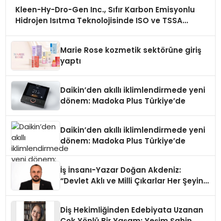
Kleen-Hy-Dro-Gen Inc., Sıfır Karbon Emisyonlu
Hidrojen Isıtma Teknolojisinde ISO ve TSSA
Düzenleyici Onaylarını Aldı
Marie Rose kozmetik sektörüne giriş
yaptı
Daikin’den akıllı iklimlendirmede yeni
dönem: Madoka Plus Türkiye’de
Daikin’den akıllı iklimlendirmede yeni
dönem: Madoka Plus Türkiye’de
İş İnsanı-Yazar Doğan Akdeniz:
“Devlet Aklı ve Milli Çıkarlar Her Şeyin
Üzerindedir”
Diş Hekimliğinden Edebiyata Uzanan
Çok Yönlü Bir Yaşam: Yeşim Şahin