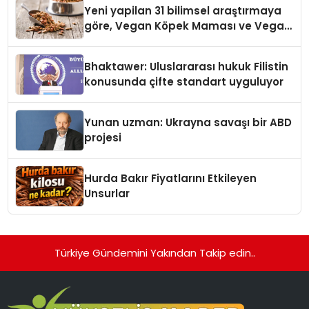
hedefliyor
Yeni yapilan 31 bilimsel araştırmaya
göre, Vegan Köpek Maması ve Vegan
Kedi Mamasının İyi Sindirildiğini
Ortaya Koydu
Bhaktawer: Uluslararası hukuk Filistin
konusunda çifte standart uyguluyor
Yunan uzman: Ukrayna savaşı bir ABD
projesi
Hurda Bakır Fiyatlarını Etkileyen
Unsurlar
Türkiye Gündemini Yakından Takip edin..