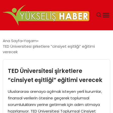
‘DUBAI’NIN SERBEST BÖLGELERI YATIRIMCILARIN
Ana Sayfa
Yaşam
MALIYETLERINI AZALTIYOR’
TED Üniversitesi şirketlere “cinsiyet eşitliği” eğitimi
verecek
TED Üniversitesi şirketlere
“cinsiyet eşitliği” eğitimi verecek
Uluslararası arenaya açılmak isteyen yerli kurumlar,
finansal verilerin ötesine geçerek toplumsal
sorumluluklarını yerine getirmek için adım atmaya
hazırlanıyor. TED Üniversitesi Toplumsal Cinsiyet