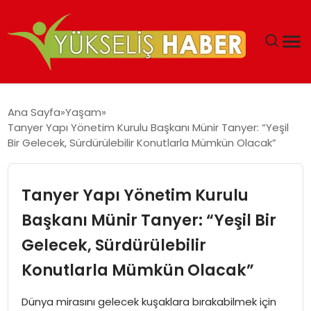
‘DUBAI’NIN SERBEST BÖLGELERI YATIRIMCILARIN
Ana Sayfa
Yaşam
MALIYETLERINI AZALTIYOR’
Tanyer Yapı Yönetim Kurulu Başkanı Münir Tanyer: “Yeşil
Bir Gelecek, Sürdürülebilir Konutlarla Mümkün Olacak”
Tanyer Yapı Yönetim Kurulu
Başkanı Münir Tanyer: “Yeşil Bir
Gelecek, Sürdürülebilir
Konutlarla Mümkün Olacak”
Dünya mirasını gelecek kuşaklara bırakabilmek için