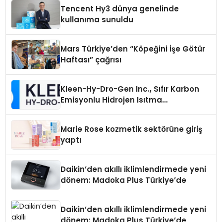
Tencent Hy3 dünya genelinde
kullanıma sunuldu
Mars Türkiye’den “Köpeğini İşe Götür
Haftası” çağrısı
Kleen-Hy-Dro-Gen Inc., Sıfır Karbon
Emisyonlu Hidrojen Isıtma
Teknolojisinde ISO ve TSSA
Düzenleyici Onaylarını Aldı
Marie Rose kozmetik sektörüne giriş
yaptı
Daikin’den akıllı iklimlendirmede yeni
dönem: Madoka Plus Türkiye’de
Daikin’den akıllı iklimlendirmede yeni
dönem: Madoka Plus Türkiye’de