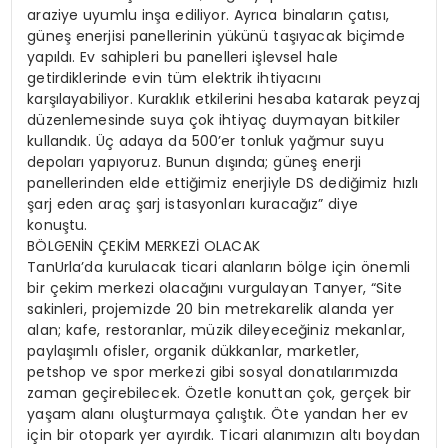
araziye uyumlu inşa ediliyor. Ayrıca binaların çatısı,
güneş enerjisi panellerinin yükünü taşıyacak biçimde
yapıldı. Ev sahipleri bu panelleri işlevsel hale
getirdiklerinde evin tüm elektrik ihtiyacını
karşılayabiliyor. Kuraklık etkilerini hesaba katarak peyzaj
düzenlemesinde suya çok ihtiyaç duymayan bitkiler
kullandık. Üç adaya da 500’er tonluk yağmur suyu
depoları yapıyoruz. Bunun dışında; güneş enerji
panellerinden elde ettiğimiz enerjiyle DS dediğimiz hızlı
şarj eden araç şarj istasyonları kuracağız” diye
konuştu.
BÖLGENİN ÇEKİM MERKEZİ OLACAK
TanUrla’da kurulacak ticari alanların bölge için önemli
bir çekim merkezi olacağını vurgulayan Tanyer, “Site
sakinleri, projemizde 20 bin metrekarelik alanda yer
alan; kafe, restoranlar, müzik dileyeceğiniz mekanlar,
paylaşımlı ofisler, organik dükkanlar, marketler,
petshop ve spor merkezi gibi sosyal donatılarımızda
zaman geçirebilecek. Özetle konuttan çok, gerçek bir
yaşam alanı oluşturmaya çalıştık. Öte yandan her ev
için bir otopark yer ayırdık. Ticari alanımızın altı boydan