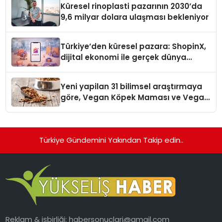
Küresel rinoplasti pazarının 2030’da
9,6 milyar dolara ulaşması bekleniyor
Türkiye’den küresel pazara: ShopinX,
dijital ekonomi ile gerçek dünya
alışverişini bir araya getirmeyi
hedefliyor
Yeni yapilan 31 bilimsel araştırmaya
göre, Vegan Köpek Maması ve Vegan
Kedi Mamasının İyi Sindirildiğini
Ortaya Koydu
Türkiye Gündemini Yakından Takip edin..
Reklam & işbirliği:
habersonuclari@gmail.com