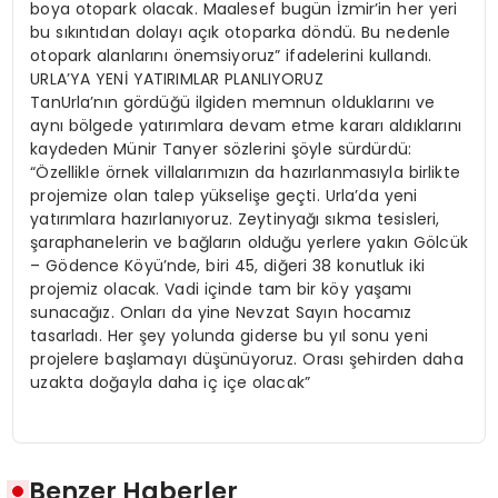
boya otopark olacak. Maalesef bugün İzmir’in her yeri
bu sıkıntıdan dolayı açık otoparka döndü. Bu nedenle
otopark alanlarını önemsiyoruz” ifadelerini kullandı.
URLA’YA YENİ YATIRIMLAR PLANLIYORUZ
TanUrla’nın gördüğü ilgiden memnun olduklarını ve
aynı bölgede yatırımlara devam etme kararı aldıklarını
kaydeden Münir Tanyer sözlerini şöyle sürdürdü:
“Özellikle örnek villalarımızın da hazırlanmasıyla birlikte
projemize olan talep yükselişe geçti. Urla’da yeni
yatırımlara hazırlanıyoruz. Zeytinyağı sıkma tesisleri,
şaraphanelerin ve bağların olduğu yerlere yakın Gölcük
– Gödence Köyü’nde, biri 45, diğeri 38 konutluk iki
projemiz olacak. Vadi içinde tam bir köy yaşamı
sunacağız. Onları da yine Nevzat Sayın hocamız
tasarladı. Her şey yolunda giderse bu yıl sonu yeni
projelere başlamayı düşünüyoruz. Orası şehirden daha
uzakta doğayla daha iç içe olacak”
Benzer Haberler