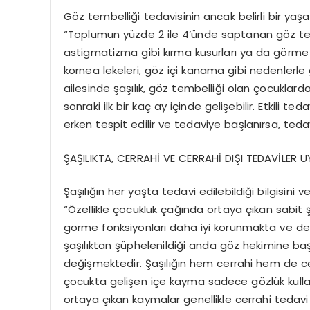
Göz tembelliği tedavisinin ancak belirli bir yaşa 
“Toplumun yüzde 2 ile 4’ünde saptanan göz tembel
astigmatizma gibi kırma kusurları ya da görme 
kornea lekeleri, göz içi kanama gibi nedenlerle 
ailesinde şaşılık, göz tembelliği olan çocukla
sonraki ilk bir kaç ay içinde gelişebilir. Etkili
erken tespit edilir ve tedaviye başlanırsa, teda
ŞAŞILIKTA, CERRAHİ VE CERRAHİ DIŞI TEDAVİLER
Şaşılığın her yaşta tedavi edilebildiği bilgisini
“Özellikle çocukluk çağında ortaya çıkan sabit ş
görme fonksiyonları daha iyi korunmakta ve der
şaşılıktan şüphelenildiği anda göz hekimine baş
değişmektedir. Şaşılığın hem cerrahi hem de cerr
çocukta gelişen içe kayma sadece gözlük kullanım
ortaya çıkan kaymalar genellikle cerrahi tedavi ge