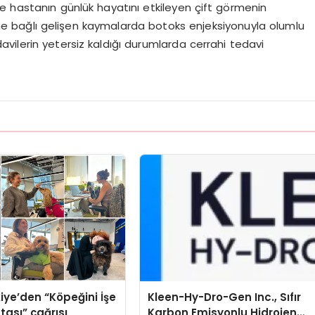
e hastanın günlük hayatını etkileyen çift görmenin
erine bağlı gelişen kaymalarda botoks enjeksiyonuyla olumlu
davilerin yetersiz kaldığı durumlarda cerrahi tedavi
iye’den “Köpeğini İşe
Kleen-Hy-Dro-Gen Inc., Sıfır
tası” çağrısı
Karbon Emisyonlu Hidrojen