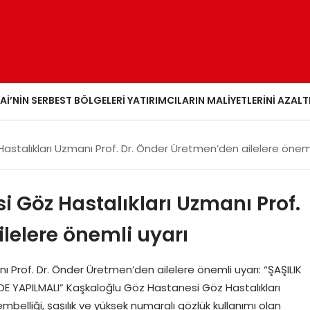
AI’NIN SERBEST BÖLGELERI YATIRIMCILARIN MALIYETLERINI AZALT
stalıkları Uzmanı Prof. Dr. Önder Üretmen’den ailelere öneml
 Göz Hastalıkları Uzmanı Prof.
lelere önemli uyarı
 Prof. Dr. Önder Üretmen’den ailelere önemli uyarı: “ŞAŞILIK
 YAPILMALI” Kaşkaloğlu Göz Hastanesi Göz Hastalıkları
belliği, şaşılık ve yüksek numaralı gözlük kullanımı olan