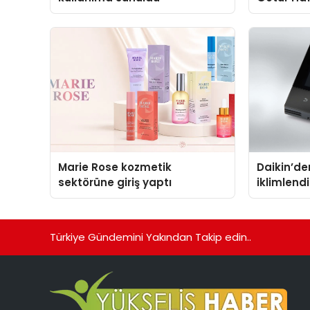
Marie Rose kozmetik
Daikin’den
sektörüne giriş yaptı
iklimlen
Madoka P
Türkiye Gündemini Yakından Takip edin..