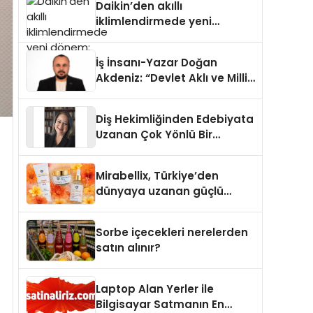
Daikin’den akıllı
iklimlendirmede yeni
dönem: Madoka Plus
Türkiye’de
İş İnsanı-Yazar Doğan
Akdeniz: “Devlet Aklı ve Milli
Çıkarlar Her Şeyin
Üzerindedir”
Diş Hekimliğinden Edebiyata
Uzanan Çok Yönlü Bir
Yaşam: Yeşim Şahin Yaman
Mirabellix, Türkiye’den
dünyaya uzanan güçlü
büyümesini sürdürüyor
Sorbe içecekleri nerelerden
satın alınır?
Laptop Alan Yerler ile
Bilgisayar Satmanın En