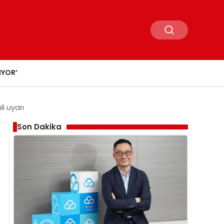
IYOR’
i uyarı
Son Dakika