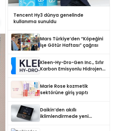
Tencent Hy3 dünya genelinde
kullanıma sunuldu
Mars Türkiye’den “Köpeğini
İşe Götür Haftası” çağrısı
Kleen-Hy-Dro-Gen Inc., Sıfır
Karbon Emisyonlu Hidrojen
Isıtma Teknolojisinde ISO ve
TSSA Düzenleyici Onaylarını
Marie Rose kozmetik
Aldı
sektörüne giriş yaptı
Daikin’den akıllı
iklimlendirmede yeni
dönem: Madoka Plus
Türkiye’de