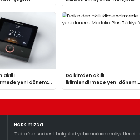
Isıtma Teknolojisinde ISO ve
TSSA Düzenleyici Onaylarını
Aldı
 akıllı
Daikin’den akıllı
dirmede yeni dönem:
iklimlendirmede yeni dönem:
lus Türkiye’de
Madoka Plus Türkiye’de
Hakkımızda
‘Dubai’nin serbest bölgeleri yatırımcıların maliyetlerini a