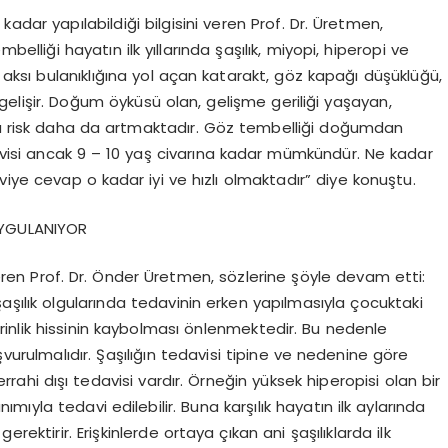
kadar yapılabildiği bilgisini veren Prof. Dr. Üretmen,
liği hayatın ilk yıllarında şaşılık, miyopi, hiperopi ve
aksı bulanıklığına yol açan katarakt, göz kapağı düşüklüğü,
gelişir. Doğum öyküsü olan, gelişme geriliği yaşayan,
rda risk daha da artmaktadır. Göz tembelliği doğumdan
 tedavisi ancak 9 – 10 yaş civarına kadar mümkündür. Ne kadar
viye cevap o kadar iyi ve hızlı olmaktadır” diye konuştu.
 UYGULANIYOR
 veren Prof. Dr. Önder Üretmen, sözlerine şöyle devam etti:
aşılık olgularında tedavinin erken yapılmasıyla çocuktaki
inlik hissinin kaybolması önlenmektedir. Bu nedenle
vurulmalıdır. Şaşılığın tedavisi tipine ve nedenine göre
ahi dışı tedavisi vardır. Örneğin yüksek hiperopisi olan bir
ıyla tedavi edilebilir. Buna karşılık hayatın ilk aylarında
rektirir. Erişkinlerde ortaya çıkan ani şaşılıklarda ilk