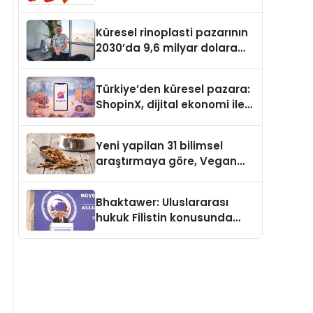
Güvenli ve Karlı Yolu
Küresel rinoplasti pazarının
2030’da 9,6 milyar dolara
ulaşması bekleniyor
Türkiye’den küresel pazara:
ShopinX, dijital ekonomi ile
gerçek dünya alışverişini bir
araya getirmeyi hedefliyor
Yeni yapilan 31 bilimsel
araştırmaya göre, Vegan
Köpek Maması ve Vegan
Kedi Mamasının İyi
Bhaktawer: Uluslararası
Sindirildiğini Ortaya Koydu
hukuk Filistin konusunda
çifte standart uyguluyor