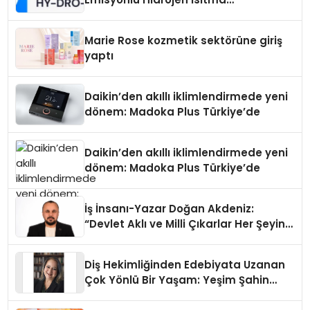
Teknolojisinde ISO ve TSSA
Düzenleyici Onaylarını Aldı
Marie Rose kozmetik sektörüne giriş
yaptı
Daikin’den akıllı iklimlendirmede yeni
dönem: Madoka Plus Türkiye’de
Daikin’den akıllı iklimlendirmede yeni
dönem: Madoka Plus Türkiye’de
İş İnsanı-Yazar Doğan Akdeniz:
“Devlet Aklı ve Milli Çıkarlar Her Şeyin
Üzerindedir”
Diş Hekimliğinden Edebiyata Uzanan
Çok Yönlü Bir Yaşam: Yeşim Şahin
Yaman