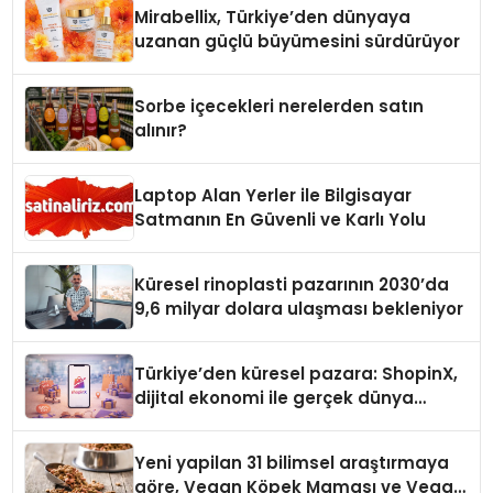
Mirabellix, Türkiye’den dünyaya
uzanan güçlü büyümesini sürdürüyor
Sorbe içecekleri nerelerden satın
alınır?
Laptop Alan Yerler ile Bilgisayar
Satmanın En Güvenli ve Karlı Yolu
Küresel rinoplasti pazarının 2030’da
9,6 milyar dolara ulaşması bekleniyor
Türkiye’den küresel pazara: ShopinX,
dijital ekonomi ile gerçek dünya
alışverişini bir araya getirmeyi
hedefliyor
Yeni yapilan 31 bilimsel araştırmaya
göre, Vegan Köpek Maması ve Vegan