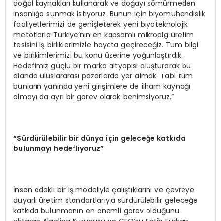
doğal kaynakları kullanarak ve doğayı sömürmeden
insanlığa sunmak istiyoruz. Bunun için biyomühendislik
faaliyetlerimizi de genişleterek yeni biyoteknolojik
metotlarla Türkiye’nin en kapsamlı mikroalg üretim
tesisini iş birliklerimizle hayata geçireceğiz. Tüm bilgi
ve birikimlerimizi bu konu üzerine yoğunlaştırdık.
Hedefimiz güçlü bir marka altyapısı oluşturarak bu
alanda uluslararası pazarlarda yer almak. Tabi tüm
bunların yanında yeni girişimlere de ilham kaynağı
olmayı da ayrı bir görev olarak benimsiyoruz.”
“
Sürdürülebilir bir dünya için geleceğe katkıda
bulunmayı hedefliyoruz”
İnsan odaklı bir iş modeliyle çalıştıklarını ve çevreye
duyarlı üretim standartlarıyla sürdürülebilir geleceğe
katkıda bulunmanın en önemli görev olduğunu
aktaran Algolina Kurucusu ve CEO’su Fatih Furkan