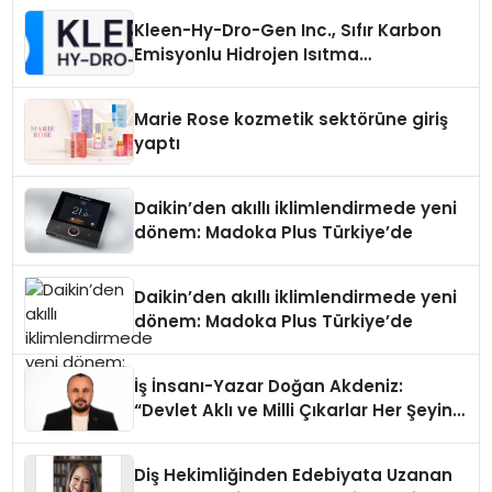
Kleen-Hy-Dro-Gen Inc., Sıfır Karbon
Emisyonlu Hidrojen Isıtma
Teknolojisinde ISO ve TSSA
Düzenleyici Onaylarını Aldı
Marie Rose kozmetik sektörüne giriş
yaptı
Daikin’den akıllı iklimlendirmede yeni
dönem: Madoka Plus Türkiye’de
Daikin’den akıllı iklimlendirmede yeni
dönem: Madoka Plus Türkiye’de
İş İnsanı-Yazar Doğan Akdeniz:
“Devlet Aklı ve Milli Çıkarlar Her Şeyin
Üzerindedir”
Diş Hekimliğinden Edebiyata Uzanan