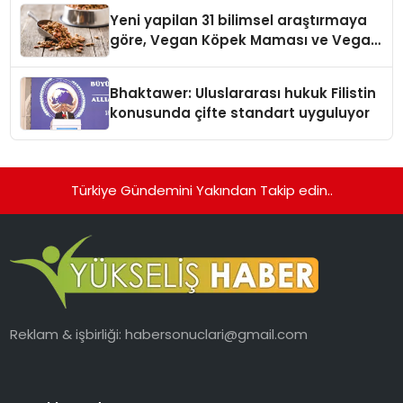
hedefliyor
Yeni yapilan 31 bilimsel araştırmaya
göre, Vegan Köpek Maması ve Vegan
Kedi Mamasının İyi Sindirildiğini
Ortaya Koydu
Bhaktawer: Uluslararası hukuk Filistin
konusunda çifte standart uyguluyor
Türkiye Gündemini Yakından Takip edin..
Reklam & işbirliği:
habersonuclari@gmail.com