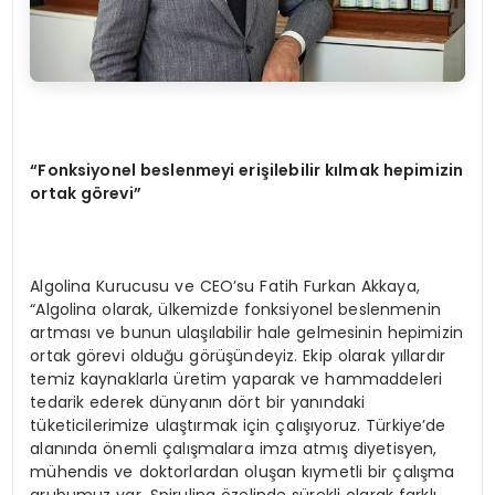
“
Fonksiyonel beslenmeyi erişilebilir kılmak hepimizin
ortak g
ö
revi
”
Algolina Kurucusu ve CEO’su Fatih Furkan Akkaya,
“Algolina olarak, ülkemizde fonksiyonel beslenmenin
artması ve bunun ulaşılabilir hale gelmesinin hepimizin
ortak görevi olduğu görüşündeyiz. Ekip olarak yıllardır
temiz kaynaklarla üretim yaparak ve hammaddeleri
tedarik ederek dünyanın dört bir yanındaki
tüketicilerimize ulaştırmak için çalışıyoruz. Türkiye’de
alanında önemli çalışmalara imza atmış diyetisyen,
mühendis ve doktorlardan oluşan kıymetli bir çalışma
grubumuz var. Spirulina özelinde sürekli olarak farklı