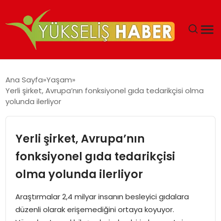
‘DUBAI’NIN SERBEST BÖLGELERI YATIRIMCILARIN
Ana Sayfa
Yaşam
MALIYETLERINI AZALTIYOR’
Yerli şirket, Avrupa’nın fonksiyonel gıda tedarikçisi olma
yolunda ilerliyor
Yerli şirket, Avrupa’nın
fonksiyonel gıda tedarikçisi
olma yolunda ilerliyor
Araştırmalar 2,4 milyar insanın besleyici gıdalara
düzenli olarak erişemediğini ortaya koyuyor.