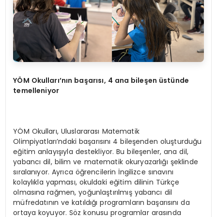
YÖ
M Okullar
ı’
n
ı
n ba
ş
ar
ı
s
ı
, 4 ana bile
ş
en
ü
st
ü
nde
temelleniyor
YÖM Okulları, Uluslararası Matematik
Olimpiyatları’ndaki başarısını 4 bileşenden oluşturduğu
eğitim anlayışıyla destekliyor. Bu bileşenler, ana dil,
yabancı dil, bilim ve matematik okuryazarlığı şeklinde
sıralanıyor. Ayrıca öğrencilerin İngilizce sınavını
kolaylıkla yapması, okuldaki eğitim dilinin Türkçe
olmasına rağmen, yoğunlaştırılmış yabancı dil
müfredatının ve katıldığı programların başarısını da
ortaya koyuyor. Söz konusu programlar arasında