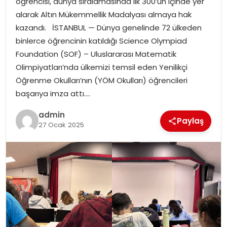
öğrencisi, dünya sıralamasında ilk 300’ün içinde yer
alarak Altın Mükemmellik Madalyası almaya hak
kazandı. İSTANBUL — Dünya genelinde 72 ülkeden
binlerce öğrencinin katıldığı Science Olympiad
Foundation (SOF) – Uluslararası Matematik
Olimpiyatları’nda ülkemizi temsil eden Yenilikçi
Öğrenme Okulları’nın (YÖM Okulları) öğrencileri
başarıya imza attı….
admin
Paylaş
27 Ocak 2025