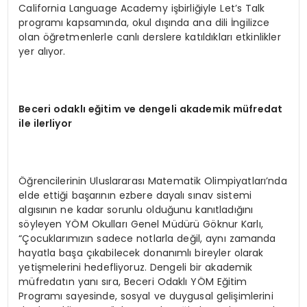
California Language Academy işbirliğiyle Let’s Talk
programı kapsamında, okul dışında ana dili İngilizce
olan öğretmenlerle canlı derslere katıldıkları etkinlikler
yer alıyor.
Beceri odakl
ı
e
ğ
itim ve dengeli akademik m
ü
fredat
ile ilerliyor
Öğrencilerinin Uluslararası Matematik Olimpiyatları’nda
elde ettiği başarının ezbere dayalı sınav sistemi
algısının ne kadar sorunlu olduğunu kanıtladığını
söyleyen YÖM Okulları Genel Müdürü Göknur Karlı,
“Çocuklarımızın sadece notlarla değil, aynı zamanda
hayatla başa çıkabilecek donanımlı bireyler olarak
yetişmelerini hedefliyoruz. Dengeli bir akademik
müfredatın yanı sıra, Beceri Odaklı YÖM Eğitim
Programı sayesinde, sosyal ve duygusal gelişimlerini