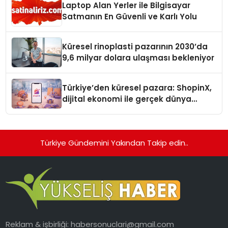
Laptop Alan Yerler ile Bilgisayar
Satmanın En Güvenli ve Karlı Yolu
Küresel rinoplasti pazarının 2030’da
9,6 milyar dolara ulaşması bekleniyor
Türkiye’den küresel pazara: ShopinX,
dijital ekonomi ile gerçek dünya
alışverişini bir araya getirmeyi
hedefliyor
Türkiye Gündemini Yakından Takip edin..
Reklam & işbirliği:
habersonuclari@gmail.com