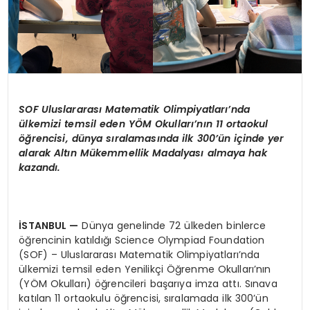
SOF Uluslararas
ı
Matematik Olimpiyatlar
ı’
nda
ü
lkemizi temsil eden Y
Ö
M Okullar
ı’
n
ı
n 11 ortaokul
öğ
rencisi, d
ü
nya s
ı
ralamas
ı
nda ilk 300
’ü
n i
ç
inde yer
alarak Alt
ı
n M
ü
kemmellik Madalyas
ı
almaya hak
kazand
ı
.
İ
STANBUL
—
Dünya genelinde 72 ülkeden binlerce
öğrencinin katıldığı Science Olympiad Foundation
(SOF) – Uluslararası Matematik Olimpiyatları’nda
ülkemizi temsil eden Yenilikçi Öğrenme Okulları’nın
(YÖM Okulları) öğrencileri başarıya imza attı. Sınava
katılan 11 ortaokulu öğrencisi, sıralamada ilk 300’ün