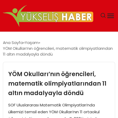
‘DUBAI’NIN SERBEST BÖLGELERI YATIRIMCILARIN
Ana Sayfa
Yaşam
MALIYETLERINI AZALTIYOR’
YÖM Okulları’nın öğrencileri, matematik olimpiyatlarından
11 altın madalyayla döndü
YÖM Okulları’nın öğrencileri,
matematik olimpiyatlarından 11
altın madalyayla döndü
SOF Uluslararası Matematik Olimpiyatları’nda
ülkemizi temsil eden YÖM Okulları’nın 11 ortaokul