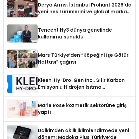
Derya Arms, İstanbul Prohunt 2026’da
yeni nesil ürünlerini ve global marka
vizyonunu sergiledi
Tencent Hy3 dünya genelinde
kullanıma sunuldu
Mars Türkiye’den “Köpeğini İşe Götür
Haftası” çağrısı
Kleen-Hy-Dro-Gen Inc., Sıfır Karbon
Emisyonlu Hidrojen Isıtma
Teknolojisinde ISO ve TSSA
Düzenleyici Onaylarını Aldı
Marie Rose kozmetik sektörüne giriş
yaptı
Daikin’den akıllı iklimlendirmede yeni
dönem: Madoka Plus Türkiye’de