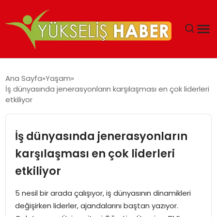
‘DUBAI’NIN SERBEST BÖLGELERI YATIRIMCILARIN
Ana Sayfa
Yaşam
MALIYETLERINI AZALTIYOR’
İş dünyasında jenerasyonların karşılaşması en çok liderleri
etkiliyor
İş dünyasında jenerasyonların
karşılaşması en çok liderleri
etkiliyor
5 nesil bir arada çalışıyor, iş dünyasının dinamikleri
değişirken liderler, ajandalarını baştan yazıyor.