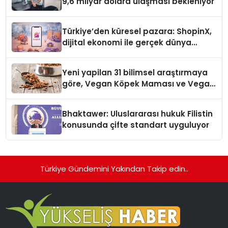
9,6 milyar dolara ulaşması bekleniyor
Türkiye’den küresel pazara: ShopinX,
dijital ekonomi ile gerçek dünya
alışverişini bir araya getirmeyi
hedefliyor
Yeni yapilan 31 bilimsel araştırmaya
göre, Vegan Köpek Maması ve Vegan
Kedi Mamasının İyi Sindirildiğini
Ortaya Koydu
Bhaktawer: Uluslararası hukuk Filistin
konusunda çifte standart uyguluyor
Türkiye Gündemini Yakından Takip edin..