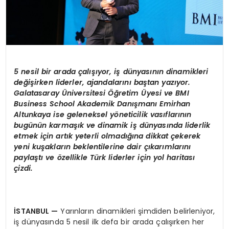
5 nesil bir arada çalışıyor, iş dünyasının dinamikleri
değişirken liderler, ajandalarını baştan yazıyor.
Galatasaray
Ü
niversitesi Öğretim
Ü
yesi ve BMI
Business School Akademik Danışmanı Emirhan
Altunkaya
ise g
eleneksel y
ö
neticilik vasıflarının
bugünün karmaşık ve dinamik iş dünyasında liderlik
etmek için artık yeterli olmadığına dikkat çekerek
yeni kuşakların beklentilerine dair çıkarımlarını
paylaştı
ve
ö
zellikle Türk liderler için yol haritası
çizdi.
İSTANBUL
—
Yarınların dinamikleri şimdiden belirleniyor,
iş dünyasında 5 nesil ilk defa bir arada çalışırken her