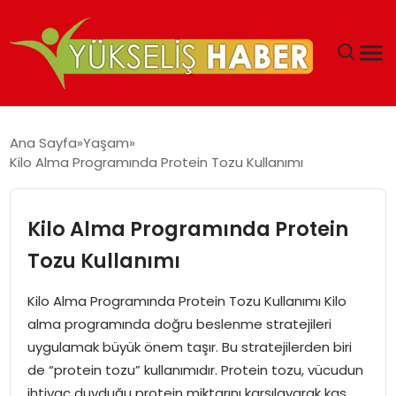
‘DUBAI’NIN SERBEST BÖLGELERI YATIRIMCILARIN
Ana Sayfa
Yaşam
MALIYETLERINI AZALTIYOR’
Kilo Alma Programında Protein Tozu Kullanımı
Kilo Alma Programında Protein
Tozu Kullanımı
Kilo Alma Programında Protein Tozu Kullanımı Kilo
alma programında doğru beslenme stratejileri
uygulamak büyük önem taşır. Bu stratejilerden biri
de “protein tozu” kullanımıdır. Protein tozu, vücudun
ihtiyaç duyduğu protein miktarını karşılayarak kas