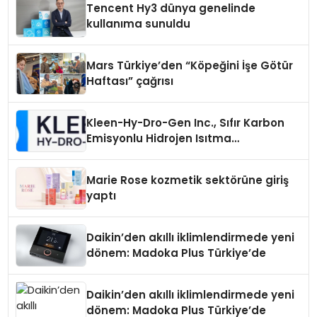
Tencent Hy3 dünya genelinde
kullanıma sunuldu
Mars Türkiye’den “Köpeğini İşe Götür
Haftası” çağrısı
Kleen-Hy-Dro-Gen Inc., Sıfır Karbon
Emisyonlu Hidrojen Isıtma
Teknolojisinde ISO ve TSSA
Düzenleyici Onaylarını Aldı
Marie Rose kozmetik sektörüne giriş
yaptı
Daikin’den akıllı iklimlendirmede yeni
dönem: Madoka Plus Türkiye’de
Daikin’den akıllı iklimlendirmede yeni
dönem: Madoka Plus Türkiye’de