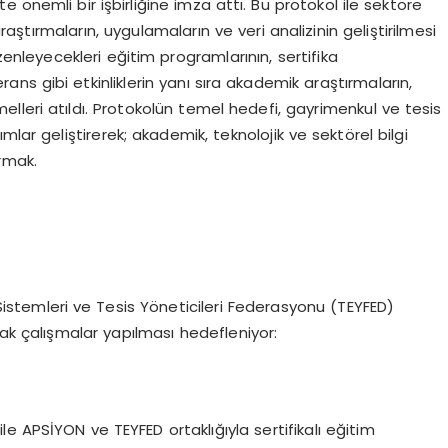
 önemli bir işbirliğine imza attı. Bu protokol ile sektöre
tırmaların, uygulamaların ve veri analizinin geliştirilmesi
enleyecekleri eğitim programlarının, sertifika
rans gibi etkinliklerin yanı sıra akademik araştırmaların,
melleri atıldı. Protokolün temel hedefi, gayrimenkul ve tesis
mlar geliştirerek; akademik, teknolojik ve sektörel bilgi
urmak.
 Sistemleri ve Tesis Yöneticileri Federasyonu (TEYFED)
tak çalışmalar yapılması hedefleniyor:
ile APSİYON ve TEYFED ortaklığıyla sertifikalı eğitim