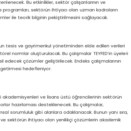
nlenecek. Bu etkinlikler, sektör çalışanlarının ve
fika programları, sektörün ihtiyacı olan uzman kadroların
er ile teorik bilginin pekiştirilmesini sağlayacak.
un tesis ve gayrimenkul yönetiminden elde edilen verileri
ektörel normlar oluşturulacak. Bu çalışmalar TEYFED’in üyeleri
l edecek çözümler geliştirilecek. Endeks çalışmalarının
 getirmesi hedefleniyor.
i akademisyenleri ve lisans üstü öğrencilerinin sektörün
orlar hazırlaması desteklenecek. Bu çalışmalar,
msal sorumluluk gibi alanlara odaklanacak. Bunun yanı sıra,
sı ve sektörün ihtiyacı olan yenilikçi çözümlerin akademik