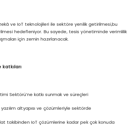
â ve IoT teknolojileri ile sektöre yenilik getirilmesi,bu
irilmesi hedefleniyor. Bu sayede, tesis yönetiminde verimlilik
ışmaları için zemin hazırlanacak.
 katkıları
imi Sektörü’ne katkı sunmak ve süreçleri
i yazılım altyapısı ve çözümleriyle sektörde
idat takibinden IoT çözümlerine kadar pek çok konuda