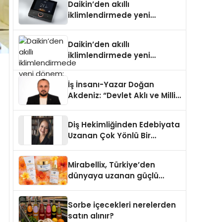
Daikin’den akıllı
iklimlendirmede yeni
dönem: Madoka Plus
Türkiye’de
Daikin’den akıllı
iklimlendirmede yeni
dönem: Madoka Plus
Türkiye’de
İş İnsanı-Yazar Doğan
Akdeniz: “Devlet Aklı ve Milli
Çıkarlar Her Şeyin
Üzerindedir”
Diş Hekimliğinden Edebiyata
Uzanan Çok Yönlü Bir
Yaşam: Yeşim Şahin Yaman
Mirabellix, Türkiye’den
dünyaya uzanan güçlü
büyümesini sürdürüyor
Sorbe içecekleri nerelerden
satın alınır?