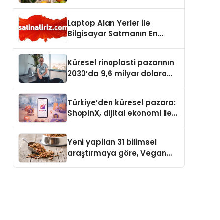
Laptop Alan Yerler ile
Bilgisayar Satmanın En
Güvenli ve Karlı Yolu
Küresel rinoplasti pazarının
2030’da 9,6 milyar dolara
ulaşması bekleniyor
Türkiye’den küresel pazara:
ShopinX, dijital ekonomi ile
gerçek dünya alışverişini bir
araya getirmeyi hedefliyor
Yeni yapilan 31 bilimsel
araştırmaya göre, Vegan
Köpek Maması ve Vegan
Kedi Mamasının İyi
Sindirildiğini Ortaya Koydu