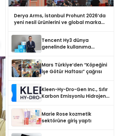
Derya Arms, İstanbul Prohunt 2026’da
yeni nesil ürünlerini ve global marka
vizyonunu sergiledi
Tencent Hy3 dünya
genelinde kullanıma
sunuldu
Mars Türkiye’den “Köpeğini
İşe Götür Haftası” çağrısı
Kleen-Hy-Dro-Gen Inc., Sıfır
Karbon Emisyonlu Hidrojen
Isıtma Teknolojisinde ISO ve
TSSA Düzenleyici Onaylarını
Marie Rose kozmetik
Aldı
sektörüne giriş yaptı