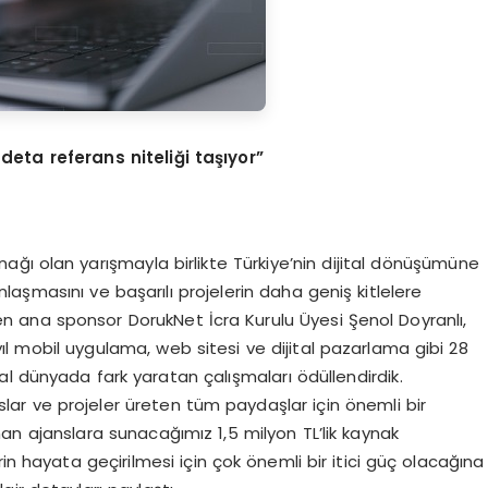
adeta referans niteliği taşıyor”
ynağı olan yarışmayla birlikte Türkiye’nin dijital dönüşümüne
ınlaşmasını ve başarılı projelerin daha geniş kitlelere
en ana sponsor DorukNet İcra Kurulu Üyesi Şenol Doyranlı,
ıl mobil uygulama, web sitesi ve dijital pazarlama gibi 28
ital dünyada fark yaratan çalışmaları ödüllendirdik.
anslar ve projeler üreten tüm paydaşlar için önemli bir
n ajanslara sunacağımız 1,5 milyon TL’lik kaynak
in hayata geçirilmesi için çok önemli bir itici güç olacağına