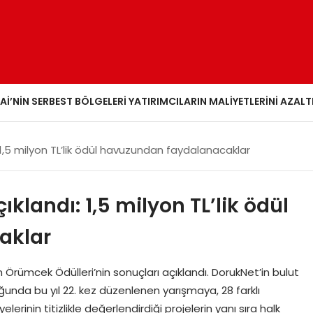
AI’NIN SERBEST BÖLGELERI YATIRIMCILARIN MALIYETLERINI AZALT
ı: 1,5 milyon TL’lik ödül havuzundan faydalanacaklar
çıklandı: 1,5 milyon TL’lik ödül
aklar
n Örümcek Ödülleri’nin sonuçları açıklandı. DorukNet’in bulut
nda bu yıl 22. kez düzenlenen yarışmaya, 28 farklı
erinin titizlikle değerlendirdiği projelerin yanı sıra halk