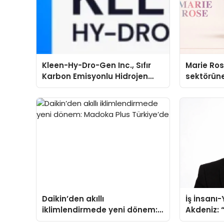
Kleen-Hy-Dro-Gen Inc., Sıfır
Marie Ro
Karbon Emisyonlu Hidrojen
sektörüne
Isıtma Teknolojisinde ISO ve
TSSA Düzenleyici Onaylarını
Aldı
Daikin’den akıllı
İş İnsanı
iklimlendirmede yeni dönem:
Akdeniz: “
Madoka Plus Türkiye’de
Çıkarlar 