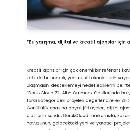
“Bu yarışma, dijital ve kreatif ajanslar için 
Kreatif ajanslar için çok önemli bir referans ka
katkıda bulunarak, yeni nesil teknolojilerin yayg
ulaşmasını desteklemeyi hedeflediklerini belirt
“DorukCloud 22. Altın Örümcek Ödülleri’nde bu y
farklı kategorideki projeleri değerlendirerek dij
Gönüllülük esasına dayalı jüri üyeleri, dijital aj
platform sundu. DorukCloud markamızla, kazana
havuzunun, gelecekteki yeni ve yaratıcı projeler