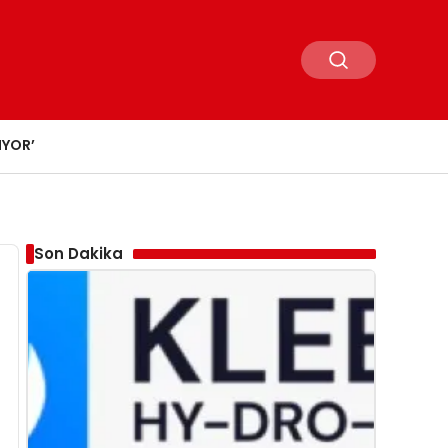
IYOR’
Son Dakika