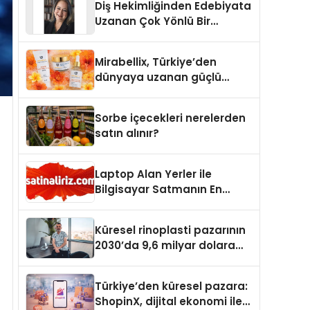
Diş Hekimliğinden Edebiyata
Uzanan Çok Yönlü Bir
Yaşam: Yeşim Şahin Yaman
Mirabellix, Türkiye’den
dünyaya uzanan güçlü
büyümesini sürdürüyor
Sorbe içecekleri nerelerden
satın alınır?
Laptop Alan Yerler ile
Bilgisayar Satmanın En
Güvenli ve Karlı Yolu
Küresel rinoplasti pazarının
2030’da 9,6 milyar dolara
ulaşması bekleniyor
Türkiye’den küresel pazara:
ShopinX, dijital ekonomi ile