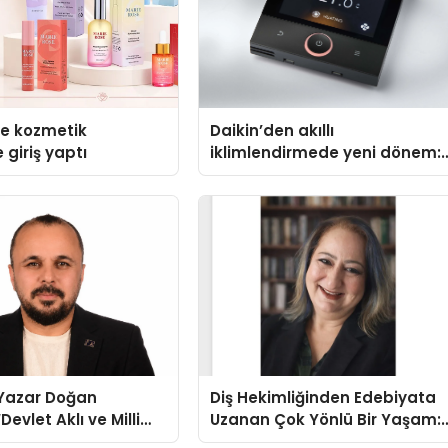
se kozmetik
Daikin’den akıllı
 giriş yaptı
iklimlendirmede yeni dönem:
Madoka Plus Türkiye’de
-Yazar Doğan
Diş Hekimliğinden Edebiyata
Devlet Aklı ve Milli
Uzanan Çok Yönlü Bir Yaşam:
Her Şeyin Üzerindedir”
Yeşim Şahin Yaman