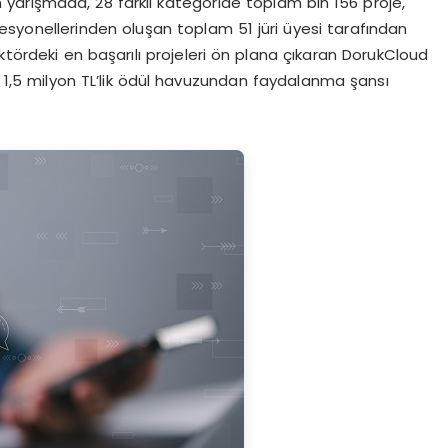
n yarışmada, 28 farklı kategoride toplam bin 156 proje,
syonellerinden oluşan toplam 51 jüri üyesi tarafından
 sektördeki en başarılı projeleri ön plana çıkaran DorukCloud
ı, 1,5 milyon TL’lik ödül havuzundan faydalanma şansı