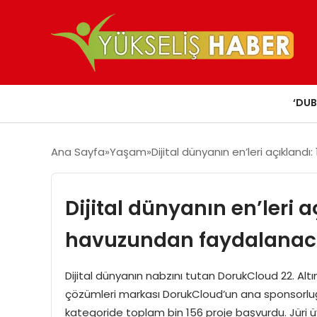
‘DUB
Ana Sayfa
Yaşam
Dijital dünyanın en’leri açıkland
Dijital dünyanın en’leri a
havuzundan faydalanac
Dijital dünyanın nabzını tutan DorukCloud 22. Altı
çözümleri markası DorukCloud’un ana sponsorluğu
kategoride toplam bin 156 proje başvurdu. Jüri üyel