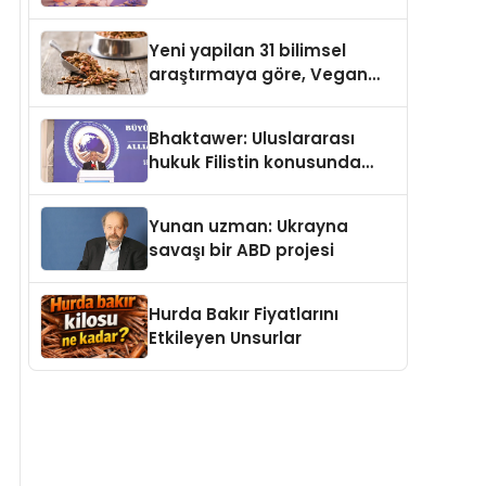
gerçek dünya alışverişini bir
araya getirmeyi hedefliyor
Yeni yapilan 31 bilimsel
araştırmaya göre, Vegan
Köpek Maması ve Vegan
Kedi Mamasının İyi
Bhaktawer: Uluslararası
Sindirildiğini Ortaya Koydu
hukuk Filistin konusunda
çifte standart uyguluyor
Yunan uzman: Ukrayna
savaşı bir ABD projesi
Hurda Bakır Fiyatlarını
Etkileyen Unsurlar