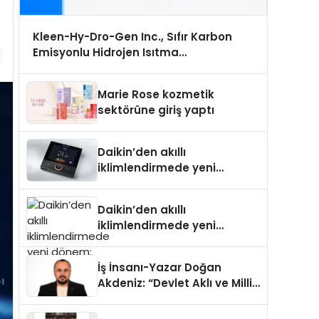
Kleen-Hy-Dro-Gen Inc., Sıfır Karbon
Emisyonlu Hidrojen Isıtma
Teknolojisinde ISO ve TSSA Düzenleyici
Onaylarını Aldı
Marie Rose kozmetik
sektörüne giriş yaptı
Daikin’den akıllı
iklimlendirmede yeni
dönem: Madoka Plus
Türkiye’de
Daikin’den akıllı
iklimlendirmede yeni
dönem: Madoka Plus
Türkiye’de
İş İnsanı-Yazar Doğan
Akdeniz: “Devlet Aklı ve Milli
Çıkarlar Her Şeyin
Üzerindedir”