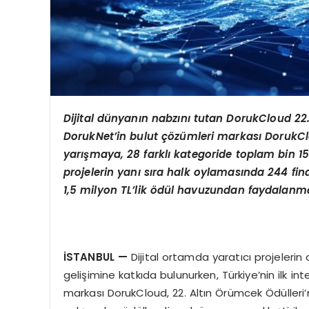
Dijital dünyanın nabzını tutan DorukCloud 22.
DorukNet’in bulut çözümleri markası DorukCl
yarışmaya, 28 farklı kategoride toplam bin 156 
projelerin yanı sıra halk oylamasında 244 final
1,5 milyon TL’lik ödül havuzundan faydalanma
İSTANBUL —
Dijital ortamda yaratıcı projeleri
gelişimine katkıda bulunurken, Türkiye’nin ilk in
markası DorukCloud, 22. Altın Örümcek Ödülleri’n