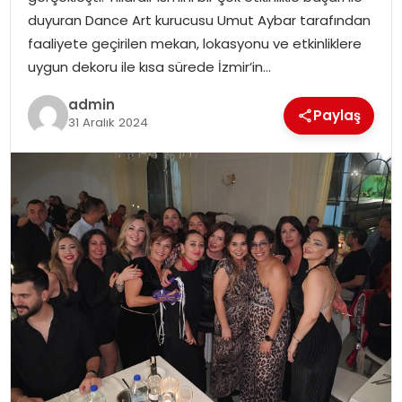
duyuran Dance Art kurucusu Umut Aybar tarafından
faaliyete geçirilen mekan, lokasyonu ve etkinliklere
uygun dekoru ile kısa sürede İzmir’in…
admin
Paylaş
31 Aralık 2024