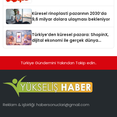
Küresel rinoplasti pazarının 2030’da
9,6 milyar dolara ulaşması bekleniyor
Türkiye’den küresel pazara: ShopinX,
dijital ekonomi ile gerçek dünya
alışverişini bir araya getirmeyi
hedefliyor
Türkiye Gündemini Yakından Takip edin..
Reklam & işbirliği:
habersonuclari@gmail.com