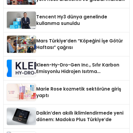
vizyonunu sergiledi
Tencent Hy3 dünya genelinde
kullanıma sunuldu
Mars Türkiye’den “Köpeğini İşe Götür
Haftası” çağrısı
Kleen-Hy-Dro-Gen Inc., Sıfır Karbon
Emisyonlu Hidrojen Isıtma
Teknolojisinde ISO ve TSSA
Düzenleyici Onaylarını Aldı
Marie Rose kozmetik sektörüne giriş
yaptı
Daikin’den akıllı iklimlendirmede yeni
dönem: Madoka Plus Türkiye’de