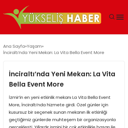
‘DUBAI’NIN SERBEST BÖLGELERI YATIRIMCILARIN
Ana Sayfa
Yaşam
MALIYETLERINI AZALTIYOR’
İnciraltı’nda Yeni Mekan: La Vita Bella Event More
İnciraltı’nda Yeni Mekan: La Vita
Bella Event More
İzmir’in en yeni etkinlik mekanı La Vita Bella Event
More, İnciraltı’nda hizmete girdi. Özel günler için
kusursuz bir seçenek sunan mekanın ilk etkinliği
geçtiğimiz günlerde muhteşem bir organizasyonla
gerçekleşti. Yıllardır ismini bir çok etkinlikle başarı ile