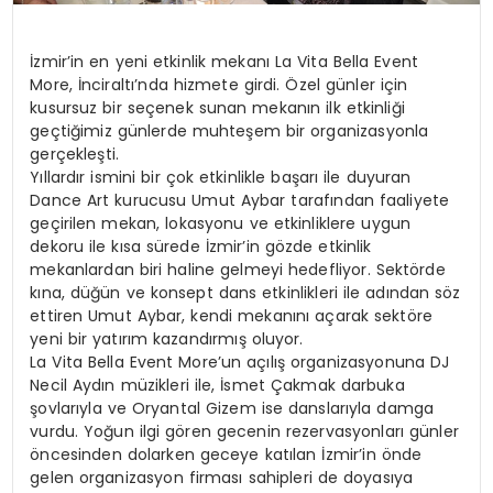
İzmir’in en yeni etkinlik mekanı La Vita Bella Event
More, İnciraltı’nda hizmete girdi. Özel günler için
kusursuz bir seçenek sunan mekanın ilk etkinliği
geçtiğimiz günlerde muhteşem bir organizasyonla
gerçekleşti.
Yıllardır ismini bir çok etkinlikle başarı ile duyuran
Dance Art kurucusu Umut Aybar tarafından faaliyete
geçirilen mekan, lokasyonu ve etkinliklere uygun
dekoru ile kısa sürede İzmir’in gözde etkinlik
mekanlardan biri haline gelmeyi hedefliyor. Sektörde
kına, düğün ve konsept dans etkinlikleri ile adından söz
ettiren Umut Aybar, kendi mekanını açarak sektöre
yeni bir yatırım kazandırmış oluyor.
La Vita Bella Event More’un açılış organizasyonuna DJ
Necil Aydın müzikleri ile, İsmet Çakmak darbuka
şovlarıyla ve Oryantal Gizem ise danslarıyla damga
vurdu. Yoğun ilgi gören gecenin rezervasyonları günler
öncesinden dolarken geceye katılan İzmir’in önde
gelen organizasyon firması sahipleri de doyasıya