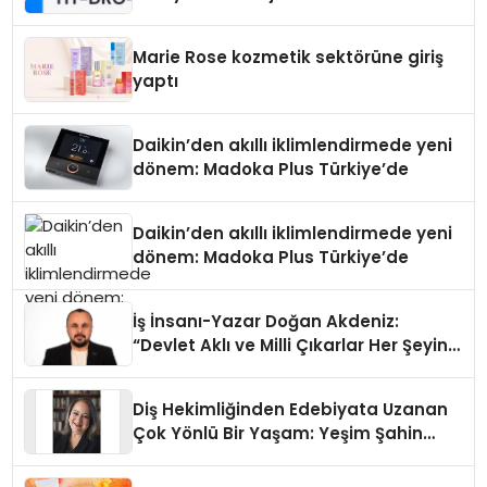
Teknolojisinde ISO ve TSSA
Düzenleyici Onaylarını Aldı
Marie Rose kozmetik sektörüne giriş
yaptı
Daikin’den akıllı iklimlendirmede yeni
dönem: Madoka Plus Türkiye’de
Daikin’den akıllı iklimlendirmede yeni
dönem: Madoka Plus Türkiye’de
İş İnsanı-Yazar Doğan Akdeniz:
“Devlet Aklı ve Milli Çıkarlar Her Şeyin
Üzerindedir”
Diş Hekimliğinden Edebiyata Uzanan
Çok Yönlü Bir Yaşam: Yeşim Şahin
Yaman