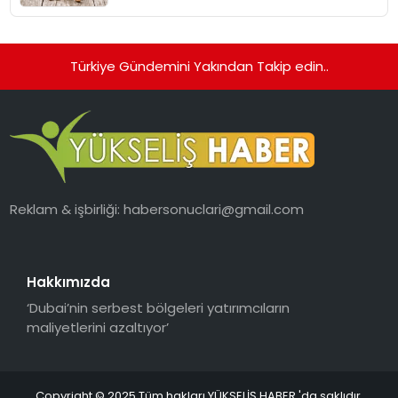
Kedi Mamasının İyi Sindirildiğini
Ortaya Koydu
Türkiye Gündemini Yakından Takip edin..
Reklam & işbirliği:
habersonuclari@gmail.com
Hakkımızda
‘Dubai’nin serbest bölgeleri yatırımcıların
maliyetlerini azaltıyor’
Copyright © 2025 Tüm hakları YÜKSELİŞ HABER 'da saklıdır.