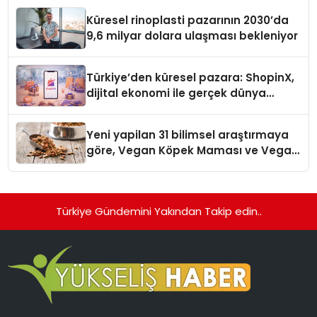
Küresel rinoplasti pazarının 2030’da
9,6 milyar dolara ulaşması bekleniyor
Türkiye’den küresel pazara: ShopinX,
dijital ekonomi ile gerçek dünya
alışverişini bir araya getirmeyi
hedefliyor
Yeni yapilan 31 bilimsel araştırmaya
göre, Vegan Köpek Maması ve Vegan
Kedi Mamasının İyi Sindirildiğini
Ortaya Koydu
Türkiye Gündemini Yakından Takip edin..