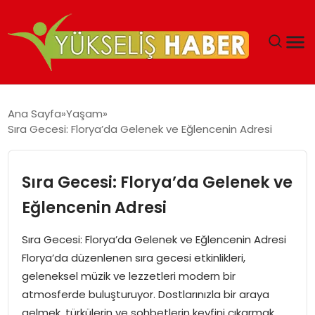
‘DUBAI’NIN SERBEST BÖLGELERI YATIRIMCILARIN
Ana Sayfa
Yaşam
MALIYETLERINI AZALTIYOR’
Sıra Gecesi: Florya’da Gelenek ve Eğlencenin Adresi
Sıra Gecesi: Florya’da Gelenek ve
Eğlencenin Adresi
Sıra Gecesi: Florya’da Gelenek ve Eğlencenin Adresi
Florya’da düzenlenen sıra gecesi etkinlikleri,
geleneksel müzik ve lezzetleri modern bir
atmosferde buluşturuyor. Dostlarınızla bir araya
gelmek, türkülerin ve sohbetlerin keyfini çıkarmak