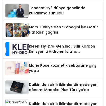
Tencent Hy3 dünya genelinde
kullanıma sunuldu
Mars Türkiye’den “Köpeğini İşe Götür
Haftası” çağrısı
Kleen-Hy-Dro-Gen Inc., Sıfır Karbon
Emisyonlu Hidrojen Isıtma
Teknolojisinde ISO ve TSSA
Düzenleyici Onaylarını Aldı
Marie Rose kozmetik sektörüne giriş
yaptı
Daikin’den akıllı iklimlendirmede yeni
dönem: Madoka Plus Türkiye’de
Daikin’den akıllı iklimlendirmede yeni