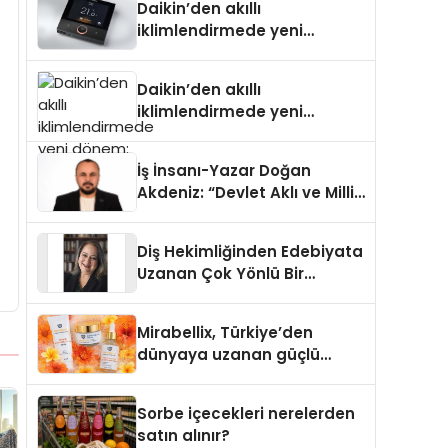
Daikin’den akıllı
iklimlendirmede yeni
dönem: Madoka Plus
Türkiye’de
Daikin’den akıllı
iklimlendirmede yeni
dönem: Madoka Plus
Türkiye’de
İş İnsanı-Yazar Doğan
Akdeniz: “Devlet Aklı ve Milli
Çıkarlar Her Şeyin
Üzerindedir”
Diş Hekimliğinden Edebiyata
Uzanan Çok Yönlü Bir
Yaşam: Yeşim Şahin Yaman
Mirabellix, Türkiye’den
dünyaya uzanan güçlü
büyümesini sürdürüyor
Sorbe içecekleri nerelerden
satın alınır?