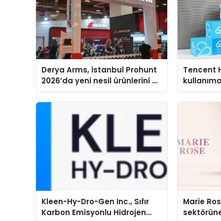
Derya Arms, İstanbul Prohunt
Tencent 
2026’da yeni nesil ürünlerini ve
kullanım
global marka vizyonunu
sergiledi
Kleen-Hy-Dro-Gen Inc., Sıfır
Marie Ro
Karbon Emisyonlu Hidrojen
sektörüne