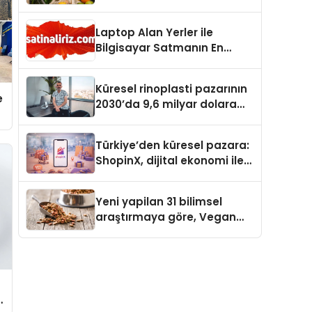
Laptop Alan Yerler ile
Bilgisayar Satmanın En
Güvenli ve Karlı Yolu
Küresel rinoplasti pazarının
e
2030’da 9,6 milyar dolara
ulaşması bekleniyor
Türkiye’den küresel pazara:
ShopinX, dijital ekonomi ile
gerçek dünya alışverişini bir
araya getirmeyi hedefliyor
Yeni yapilan 31 bilimsel
araştırmaya göre, Vegan
Köpek Maması ve Vegan
Kedi Mamasının İyi
Sindirildiğini Ortaya Koydu