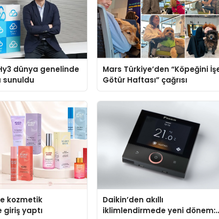
Hy3 dünya genelinde
Mars Türkiye’den “Köpeğini İş
a sunuldu
Götür Haftası” çağrısı
se kozmetik
Daikin’den akıllı
 giriş yaptı
iklimlendirmede yeni dönem: