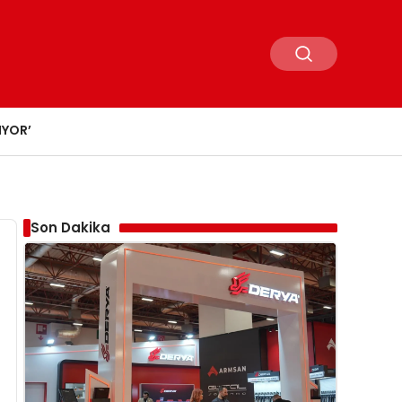
IYOR’
Son Dakika