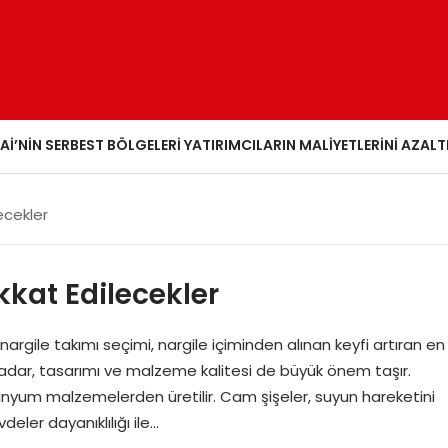
AI’NIN SERBEST BÖLGELERI YATIRIMCILARIN MALIYETLERINI AZALT
ecekler
kkat Edilecekler
 nargile takımı seçimi, nargile içiminden alınan keyfi artıran en
ği kadar, tasarımı ve malzeme kalitesi de büyük önem taşır.
minyum malzemelerden üretilir. Cam şişeler, suyun hareketini
deler dayanıklılığı ile…