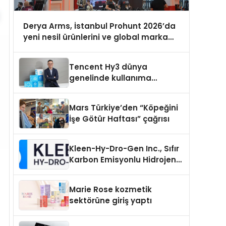
Derya Arms, İstanbul Prohunt 2026’da
yeni nesil ürünlerini ve global marka
vizyonunu sergiledi
Tencent Hy3 dünya
genelinde kullanıma
sunuldu
Mars Türkiye’den “Köpeğini
İşe Götür Haftası” çağrısı
Kleen-Hy-Dro-Gen Inc., Sıfır
Karbon Emisyonlu Hidrojen
Isıtma Teknolojisinde ISO ve
TSSA Düzenleyici Onaylarını
Marie Rose kozmetik
Aldı
sektörüne giriş yaptı