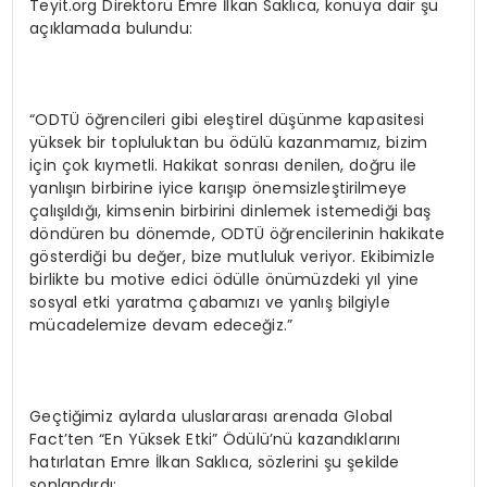
Teyit.org Direktörü Emre İlkan Saklıca, konuya dair şu
açıklamada bulundu:
“ODTÜ öğrencileri gibi eleştirel düşünme kapasitesi
yüksek bir topluluktan bu ödülü kazanmamız, bizim
için çok kıymetli. Hakikat sonrası denilen, doğru ile
yanlışın birbirine iyice karışıp önemsizleştirilmeye
çalışıldığı, kimsenin birbirini dinlemek istemediği baş
döndüren bu dönemde, ODTÜ öğrencilerinin hakikate
gösterdiği bu değer, bize mutluluk veriyor. Ekibimizle
birlikte bu motive edici ödülle önümüzdeki yıl yine
sosyal etki yaratma çabamızı ve yanlış bilgiyle
mücadelemize devam edeceğiz.”
Geçtiğimiz aylarda uluslararası arenada Global
Fact’ten “En Yüksek Etki” Ödülü’nü kazandıklarını
hatırlatan Emre İlkan Saklıca, sözlerini şu şekilde
sonlandırdı: