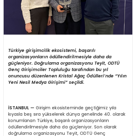
T
ü
rkiye giri
ş
imcilik ekosistemi, ba
ş
ar
ı
l
ı
organizasyonlar
ı
n
ö
d
ü
llendirilmesiyle daha da
g
üç
leniyor. Do
ğ
rulama organizasyonu Teyit, ODT
Ü
Gen
ç
Giri
ş
imciler Toplulu
ğ
u taraf
ı
ndan bu y
ı
l
onuncusu d
ü
zenlenen Kristal A
ğ
a
ç Ö
d
ü
lleri
’
nde “Y
ı
l
ı
n
Yeni Nesil Medya Giri
ş
imi
”
se
ç
ildi.
İ
STANBUL
—
Girişim ekosisteminde geçtiğimiz yıla
kıyasla beş sıra yükselerek dünya genelinde 40. olarak
konumlanan Türkiye, başarılı organizasyonların
ödüllendirilmesiyle daha da güçleniyor. Son olarak
doğrulama organizasyonu Teyit, ODTÜ Genç