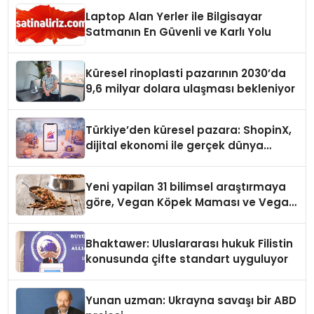
Laptop Alan Yerler ile Bilgisayar
Satmanın En Güvenli ve Karlı Yolu
Küresel rinoplasti pazarının 2030’da
9,6 milyar dolara ulaşması bekleniyor
Türkiye’den küresel pazara: ShopinX,
dijital ekonomi ile gerçek dünya
alışverişini bir araya getirmeyi
hedefliyor
Yeni yapilan 31 bilimsel araştırmaya
göre, Vegan Köpek Maması ve Vegan
Kedi Mamasının İyi Sindirildiğini
Ortaya Koydu
Bhaktawer: Uluslararası hukuk Filistin
konusunda çifte standart uyguluyor
Yunan uzman: Ukrayna savaşı bir ABD