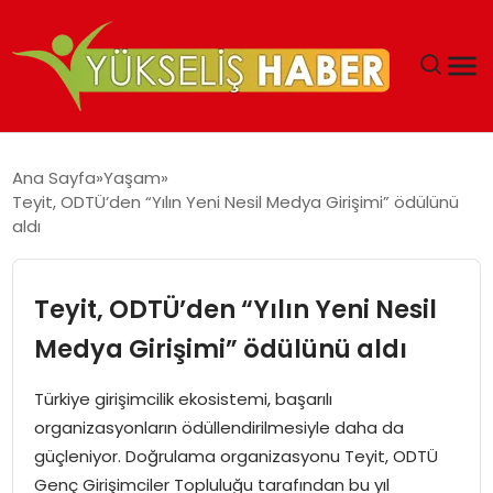
‘DUBAI’NIN SERBEST BÖLGELERI YATIRIMCILARIN
Ana Sayfa
Yaşam
MALIYETLERINI AZALTIYOR’
Teyit, ODTÜ’den “Yılın Yeni Nesil Medya Girişimi” ödülünü
aldı
Teyit, ODTÜ’den “Yılın Yeni Nesil
Medya Girişimi” ödülünü aldı
Türkiye girişimcilik ekosistemi, başarılı
organizasyonların ödüllendirilmesiyle daha da
güçleniyor. Doğrulama organizasyonu Teyit, ODTÜ
Genç Girişimciler Topluluğu tarafından bu yıl