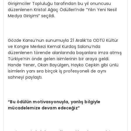
Girişimciler Topluluğu tarafından bu yıl onuncusu
düzenlenen Kristal Ağaç Ödülleri’nde “Yılın Yeni Nesil
Medya Girişimi” seçildi.
Gözde Kansu’nun sunumuyla 21 Aralık’ta ODTÜ Kültür
ve Kongre Merkezi Kemal Kurdaş Salonu’nda
düzenlenen törende alanlarında başarılara imza atmış
Türkiye’nin önde gelen isimlerinin bir araya geldi.
Hande Yener, Okan Bayülgen, Hayko Cepkin gibi ünlü
isimlerin yanı sıra birçok iş profesyoneli de aynı
sahneyi paylaştı.
“
Bu
ö
d
ü
l
ü
n motivasyonuyla, yanl
ış
bilgiyle
m
ü
cadelemize devam edece
ğ
iz
”