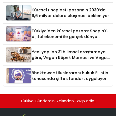
Küresel rinoplasti pazarının 2030’da
9,6 milyar dolara ulaşması bekleniyor
Türkiye’den küresel pazara: ShopinX,
dijital ekonomi ile gerçek dünya
alışverişini bir araya getirmeyi
hedefliyor
Yeni yapilan 31 bilimsel araştırmaya
göre, Vegan Köpek Maması ve Vegan
Kedi Mamasının İyi Sindirildiğini
Ortaya Koydu
Bhaktawer: Uluslararası hukuk Filistin
konusunda çifte standart uyguluyor
Türkiye Gündemini Yakından Takip edin..