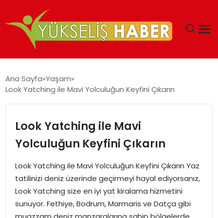
‘DUBAI’NIN SERBEST BÖLGELERI YATIRIMCILARIN
Ana Sayfa
Yaşam
MALIYETLERINI AZALTIYOR’
Look Yatching ile Mavi Yolculuğun Keyfini Çıkarın
Look Yatching ile Mavi
Yolculuğun Keyfini Çıkarın
Look Yatching ile Mavi Yolculuğun Keyfini Çıkarın Yaz
tatilinizi deniz üzerinde geçirmeyi hayal ediyorsanız,
Look Yatching size en iyi yat kiralama hizmetini
sunuyor. Fethiye, Bodrum, Marmaris ve Datça gibi
muazzam deniz manzaralarına sahip bölgelerde