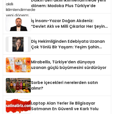
Daikin’den akıllı iklimlendirmede yeni
dönem: Madoka Plus Türkiye’de
İş İnsanı-Yazar Doğan Akdeniz:
“Devlet Aklı ve Milli Çıkarlar Her Şeyin
Üzerindedir”
Diş Hekimliğinden Edebiyata Uzanan
Çok Yönlü Bir Yaşam: Yeşim Şahin
Yaman
Mirabellix, Türkiye’den dünyaya
uzanan güçlü büyümesini sürdürüyor
Sorbe içecekleri nerelerden satın
alınır?
Laptop Alan Yerler ile Bilgisayar
Satmanın En Güvenli ve Karlı Yolu