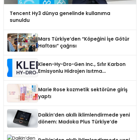
Tencent Hy3 dünya genelinde kullanıma
sunuldu
Mars Türkiye’den “Köpeğini İşe Götür
Haftası” çağrısı
Kleen-Hy-Dro-Gen Inc., Sıfır Karbon
Emisyonlu Hidrojen Isıtma
Teknolojisinde ISO ve TSSA
Düzenleyici Onaylarını Aldı
Marie Rose kozmetik sektörüne giriş
yaptı
Daikin’den akıllı iklimlendirmede yeni
dönem: Madoka Plus Türkiye’de