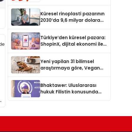
Güvenli ve Karlı Yolu
Küresel rinoplasti pazarının
2030’da 9,6 milyar dolara
ulaşması bekleniyor
Türkiye’den küresel pazara:
ShopinX, dijital ekonomi ile
gerçek dünya alışverişini bir
araya getirmeyi hedefliyor
Yeni yapilan 31 bilimsel
araştırmaya göre, Vegan
Köpek Maması ve Vegan
Kedi Mamasının İyi
Bhaktawer: Uluslararası
Sindirildiğini Ortaya Koydu
hukuk Filistin konusunda
çifte standart uyguluyor