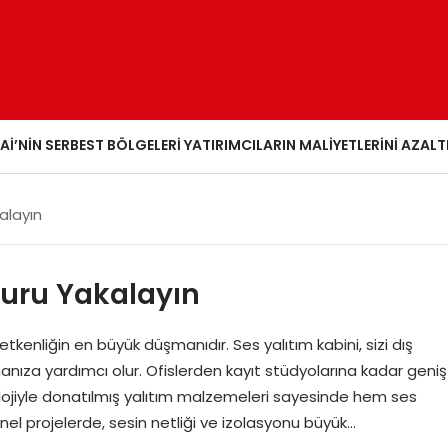
AI’NIN SERBEST BÖLGELERI YATIRIMCILARIN MALIYETLERINI AZALT
alayın
uzuru Yakalayın
etkenliğin en büyük düşmanıdır. Ses yalıtım kabini, sizi dış
nıza yardımcı olur. Ofislerden kayıt stüdyolarına kadar geniş
nolojiyle donatılmış yalıtım malzemeleri sayesinde hem ses
yonel projelerde, sesin netliği ve izolasyonu büyük…