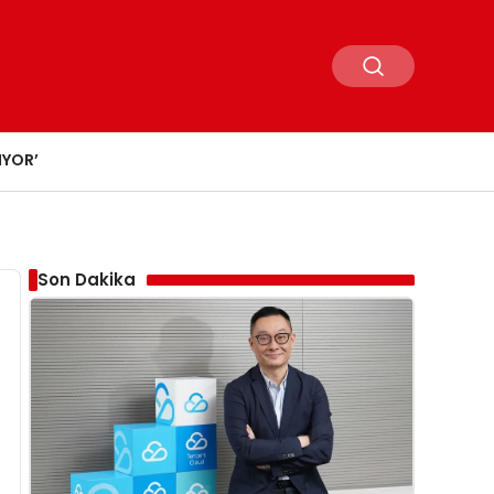
IYOR’
Son Dakika