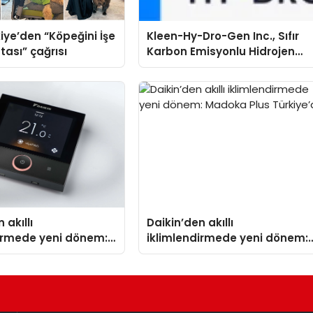
iye’den “Köpeğini İşe
Kleen-Hy-Dro-Gen Inc., Sıfır
tası” çağrısı
Karbon Emisyonlu Hidrojen
Isıtma Teknolojisinde ISO ve
TSSA Düzenleyici Onaylarını
Aldı
 akıllı
Daikin’den akıllı
dirmede yeni dönem:
iklimlendirmede yeni dönem:
lus Türkiye’de
Madoka Plus Türkiye’de