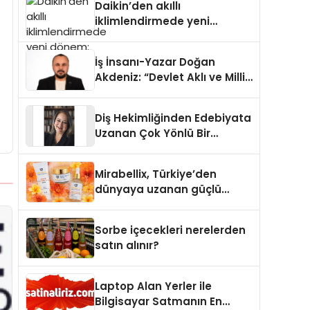
Daikin’den akıllı
iklimlendirmede yeni
dönem: Madoka Plus
Türkiye’de
İş İnsanı-Yazar Doğan
Akdeniz: “Devlet Aklı ve Milli
Çıkarlar Her Şeyin
Üzerindedir”
Diş Hekimliğinden Edebiyata
Uzanan Çok Yönlü Bir
Yaşam: Yeşim Şahin Yaman
Mirabellix, Türkiye’den
dünyaya uzanan güçlü
büyümesini sürdürüyor
Sorbe içecekleri nerelerden
satın alınır?
Laptop Alan Yerler ile
Bilgisayar Satmanın En