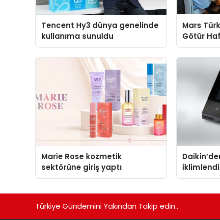
Tencent Hy3 dünya genelinde
Mars Türk
kullanıma sunuldu
Götür Haf
Marie Rose kozmetik
Daikin’den
sektörüne giriş yaptı
iklimlen
Madoka P
Türkiye Gündemini Yakından Takip edin..