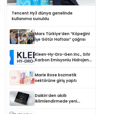
Tencent Hy3 dünya genelinde
kullanıma sunuldu
Mars Türkiye’den “Köpeğini
İşe Götür Haftası” çağrısı
Kleen-Hy-Dro-Gen Inc., Sıfır
Karbon Emisyonlu Hidrojen
Isıtma Teknolojisinde ISO ve
TSSA Düzenleyici Onaylarını
Marie Rose kozmetik
Aldı
sektörüne giriş yaptı
Daikin’den akıllı
iklimlendirmede yeni
dönem: Madoka Plus
Türkiye’de