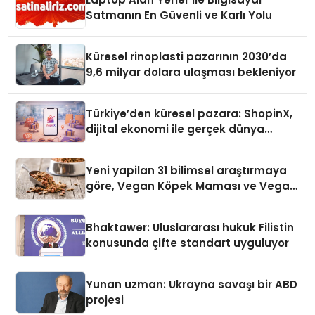
Satmanın En Güvenli ve Karlı Yolu
Küresel rinoplasti pazarının 2030’da
9,6 milyar dolara ulaşması bekleniyor
Türkiye’den küresel pazara: ShopinX,
dijital ekonomi ile gerçek dünya
alışverişini bir araya getirmeyi
hedefliyor
Yeni yapilan 31 bilimsel araştırmaya
göre, Vegan Köpek Maması ve Vegan
Kedi Mamasının İyi Sindirildiğini
Ortaya Koydu
Bhaktawer: Uluslararası hukuk Filistin
konusunda çifte standart uyguluyor
Yunan uzman: Ukrayna savaşı bir ABD
projesi