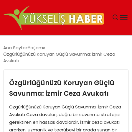
‘DUBAI’NIN SERBEST BÖLGELERI YATIRIMCILARIN
Ana Sayfa
Yaşam
MALIYETLERINI AZALTIYOR’
Özgürlüğünüzü Koruyan Güçlü Savunma: İzmir Ceza
Avukatı
Özgürlüğünüzü Koruyan Güçlü
Savunma: İzmir Ceza Avukatı
Özgürlüğünüzü Koruyan Güçlü Savunma: İzmir Ceza
Avukatı Ceza davaları, doğru bir savunma stratejisi
gerektiren en hassas davalardır. İzmir ceza avukatı
ararken, uzmanlık ve tecrübeyi bir arada sunan bir