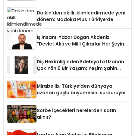
Daikin’den akıllı iklimlendirmede yeni
dönem: Madoka Plus Türkiye’de
İş İnsanı-Yazar Doğan Akdeniz:
“Devlet Aklı ve Milli Çıkarlar Her Şeyin
Üzerindedir”
Diş Hekimliğinden Edebiyata Uzanan
Çok Yönlü Bir Yaşam: Yeşim Şahin
Yaman
Mirabellix, Türkiye’den dünyaya
uzanan güçlü büyümesini sürdürüyor
Sorbe içecekleri nerelerden satın
alınır?
Laptop Alan Yerler ile Bilgisayar