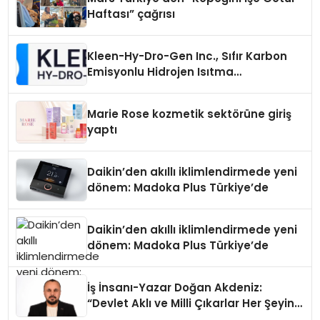
Haftası” çağrısı
Kleen-Hy-Dro-Gen Inc., Sıfır Karbon
Emisyonlu Hidrojen Isıtma
Teknolojisinde ISO ve TSSA
Düzenleyici Onaylarını Aldı
Marie Rose kozmetik sektörüne giriş
yaptı
Daikin’den akıllı iklimlendirmede yeni
dönem: Madoka Plus Türkiye’de
Daikin’den akıllı iklimlendirmede yeni
dönem: Madoka Plus Türkiye’de
İş İnsanı-Yazar Doğan Akdeniz:
“Devlet Aklı ve Milli Çıkarlar Her Şeyin
Üzerindedir”