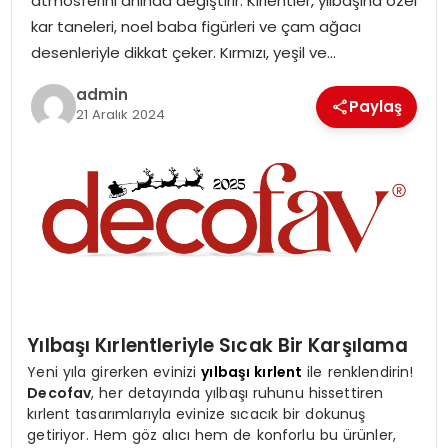
atmosferini anında değiştirir. Kırlentler, yılbaşına özel
kar taneleri, noel baba figürleri ve çam ağacı
desenleriyle dikkat çeker. Kırmızı, yeşil ve…
admin
Paylaş
21 Aralık 2024
Yılbaşı Kırlentleriyle Sıcak Bir Karşılama
Yeni yıla girerken evinizi
yılbaşı kırlent
ile renklendirin!
Decofav
, her detayında yılbaşı ruhunu hissettiren
kırlent tasarımlarıyla evinize sıcacık bir dokunuş
getiriyor. Hem göz alıcı hem de konforlu bu ürünler,