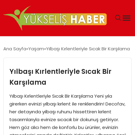
‘DUBAI’NIN SERBEST BÖLGELERI YATIRIMCILARIN
Ana Sayfa
Yaşam
Yılbaşı Kırlentleriyle Sıcak Bir Karşılama
MALIYETLERINI AZALTIYOR’
Yılbaşı Kırlentleriyle Sıcak Bir
Karşılama
Yılbaşı Kırlentleriyle Sıcak Bir Karşılama Yeni yıla
girerken evinizi yılbaşı kırlent ile renklendirin! Decofav,
her detayında yılbaşı ruhunu hissettiren kırlent
tasarımlarıyla evinize sıcacık bir dokunuş getiriyor.
Hem göz alıcı hem de konforlu bu ürünler, evinizin