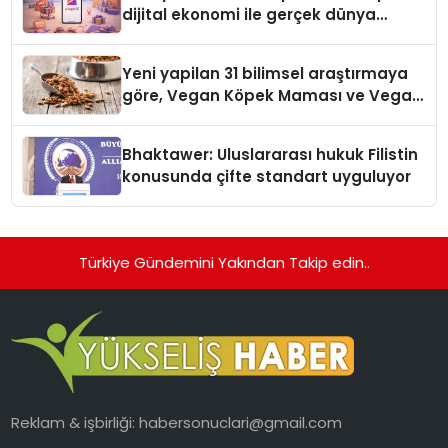
dijital ekonomi ile gerçek dünya
alışverişini bir araya getirmeyi
hedefliyor
Yeni yapilan 31 bilimsel araştırmaya
göre, Vegan Köpek Maması ve Vegan
Kedi Mamasının İyi Sindirildiğini
Ortaya Koydu
Bhaktawer: Uluslararası hukuk Filistin
konusunda çifte standart uyguluyor
Türkiye Gündemini Yakından Takip edin..
Reklam & işbirliği:
habersonuclari@gmail.com