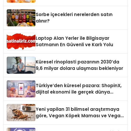
Sorbe içecekleri nerelerden satın
alınır?
Laptop Alan Yerler ile Bilgisayar
Satmanın En Güvenli ve Karlı Yolu
Küresel rinoplasti pazarının 2030’da
9,6 milyar dolara ulaşması bekleniyor
Türkiye’den küresel pazara: ShopinX,
dijital ekonomi ile gerçek dünya
alışverişini bir araya getirmeyi
hedefliyor
Yeni yapilan 31 bilimsel araştırmaya
göre, Vegan Köpek Maması ve Vegan
Kedi Mamasının İyi Sindirildiğini
Ortaya Koydu