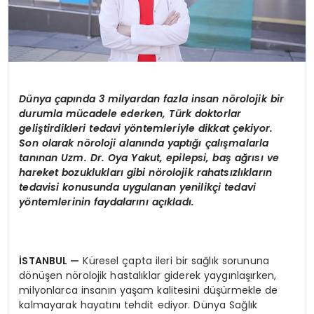
Dünya çapında 3 milyardan fazla insan n
ö
rolojik bir
durumla mücadele ederken, Türk doktorlar
geliştirdikleri tedavi y
ö
ntemleriyle dikkat çekiyor.
Son olarak n
ö
roloji alanında yaptığı çalışmalarla
tanınan Uzm. Dr. Oya Yakut, epilepsi, baş ağrısı ve
hareket bozuklukları gibi n
ö
rolojik rahatsızlıkların
tedavisi konusunda uygulanan yenilikçi tedavi
y
ö
ntemlerinin faydalarını açıkladı.
İSTANBUL
—
Küresel çapta ileri bir sağlık sorununa
dönüşen nörolojik hastalıklar giderek yaygınlaşırken,
milyonlarca insanın yaşam kalitesini düşürmekle de
kalmayarak hayatını tehdit ediyor. Dünya Sağlık