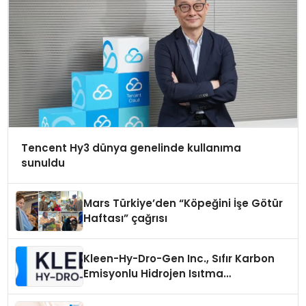
Tencent Hy3 dünya genelinde kullanıma
sunuldu
Mars Türkiye’den “Köpeğini İşe Götür
Haftası” çağrısı
Kleen-Hy-Dro-Gen Inc., Sıfır Karbon
Emisyonlu Hidrojen Isıtma
Teknolojisinde ISO ve TSSA
Düzenleyici Onaylarını Aldı