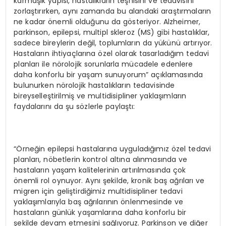
karmaşık yapısı, hastalıkların teşhisini ve tedavisini
zorlaştırırken, aynı zamanda bu alandaki araştırmaların
ne kadar önemli olduğunu da gösteriyor. Alzheimer,
parkinson, epilepsi, multipl skleroz (MS) gibi hastalıklar,
sadece bireylerin değil, toplumların da yükünü artırıyor.
Hastaların ihtiyaçlarına özel olarak tasarladığım tedavi
planları ile nörolojik sorunlarla mücadele edenlere
daha konforlu bir yaşam sunuyorum” açıklamasında
bulunurken nörolojik hastalıkların tedavisinde
bireyselleştirilmiş ve multidisipliner yaklaşımların
faydalarını da şu sözlerle paylaştı:
“Örneğin epilepsi hastalarına uyguladığımız özel tedavi
planları, nöbetlerin kontrol altına alınmasında ve
hastaların yaşam kalitelerinin artırılmasında çok
önemli rol oynuyor. Aynı şekilde, kronik baş ağrıları ve
migren için geliştirdiğimiz multidisipliner tedavi
yaklaşımlarıyla baş ağrılarının önlenmesinde ve
hastaların günlük yaşamlarına daha konforlu bir
şekilde devam etmesini sağlıyoruz. Parkinson ve diğer