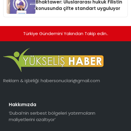
Bhaktawer: Uluslararası hukuk Filistin
konusunda çifte standart uyguluyor
Türkiye Gündemini Yakından Takip edin..
Reklam & işbirliği:
habersonuclari@gmail.com
Hakkımızda
‘Dubai’nin serbest bölgeleri yatırımcıların
maliyetlerini azaltıyor’