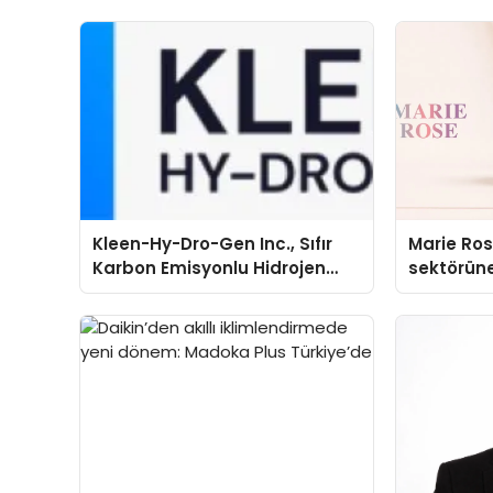
Kleen-Hy-Dro-Gen Inc., Sıfır
Marie Ro
Karbon Emisyonlu Hidrojen
sektörüne
Isıtma Teknolojisinde ISO ve
TSSA Düzenleyici Onaylarını
Aldı