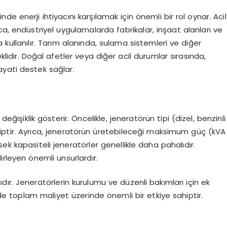
nde enerji ihtiyacını karşılamak için önemli bir rol oynar. Acil
ca, endüstriyel uygulamalarda fabrikalar, inşaat alanları ve
kullanılır. Tarım alanında, sulama sistemleri ve diğer
lidir. Doğal afetler veya diğer acil durumlar sırasında,
yati destek sağlar.
değişiklik gösterir. Öncelikle, jeneratörün tipi (dizel, benzinli
hiptir. Ayrıca, jeneratörün üretebileceği maksimum güç (kVA
ek kapasiteli jeneratörler genellikle daha pahalıdır.
lirleyen önemli unsurlardır.
ır. Jeneratörlerin kurulumu ve düzenli bakımları için ek
i de toplam maliyet üzerinde önemli bir etkiye sahiptir.