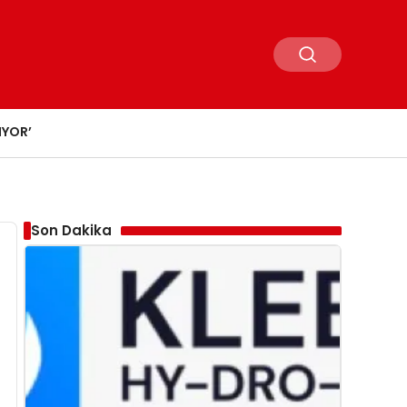
IYOR’
Son Dakika