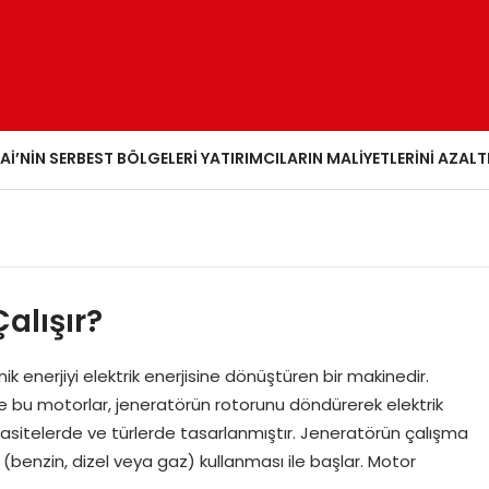
AI’NIN SERBEST BÖLGELERI YATIRIMCILARIN MALIYETLERINI AZALT
alışır?
ik enerjiyi elektrik enerjisine dönüştüren bir makinedir.
r ve bu motorlar, jeneratörün rotorunu döndürerek elektrik
kapasitelerde ve türlerde tasarlanmıştır. Jeneratörün çalışma
ı (benzin, dizel veya gaz) kullanması ile başlar. Motor