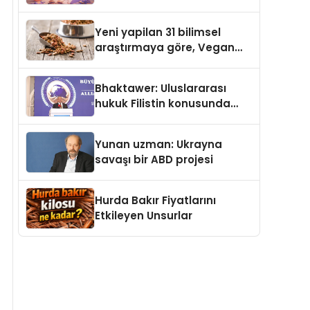
gerçek dünya alışverişini bir
araya getirmeyi hedefliyor
Yeni yapilan 31 bilimsel
araştırmaya göre, Vegan
Köpek Maması ve Vegan
Kedi Mamasının İyi
Bhaktawer: Uluslararası
Sindirildiğini Ortaya Koydu
hukuk Filistin konusunda
çifte standart uyguluyor
Yunan uzman: Ukrayna
savaşı bir ABD projesi
Hurda Bakır Fiyatlarını
Etkileyen Unsurlar