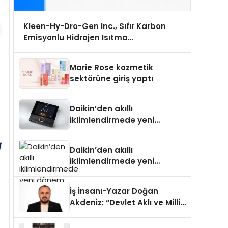
Kleen-Hy-Dro-Gen Inc., Sıfır Karbon
Emisyonlu Hidrojen Isıtma
Teknolojisinde ISO ve TSSA Düzenleyici
Onaylarını Aldı
Marie Rose kozmetik
sektörüne giriş yaptı
Daikin’den akıllı
iklimlendirmede yeni
dönem: Madoka Plus
Türkiye’de
Daikin’den akıllı
iklimlendirmede yeni
dönem: Madoka Plus
Türkiye’de
İş İnsanı-Yazar Doğan
Akdeniz: “Devlet Aklı ve Milli
Çıkarlar Her Şeyin
Üzerindedir”