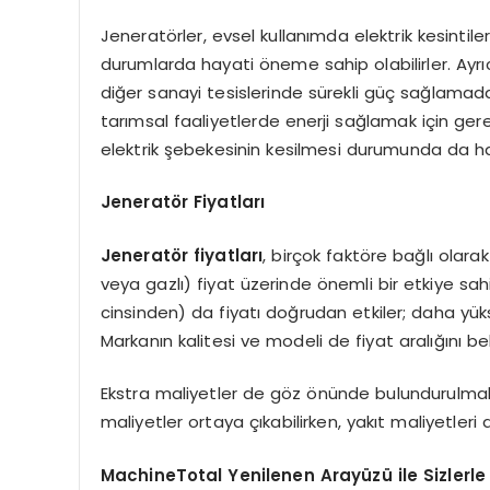
Jeneratörler, evsel kullanımda elektrik kesintileri
durumlarda hayati öneme sahip olabilirler. Ayrı
diğer sanayi tesislerinde sürekli güç sağlamada 
tarımsal faaliyetlerde enerji sağlamak için gerek
elektrik şebekesinin kesilmesi durumunda da ha
Jeneratör Fiyatları
Jeneratör fiyatları
, birçok faktöre bağlı olarak 
veya gazlı) fiyat üzerinde önemli bir etkiye sa
cinsinden) da fiyatı doğrudan etkiler; daha yüks
Markanın kalitesi ve modeli de fiyat aralığını be
Ekstra maliyetler de göz önünde bulundurulmalıd
maliyetler ortaya çıkabilirken, yakıt maliyetler
MachineTotal Yenilenen Arayüzü ile Sizlerle