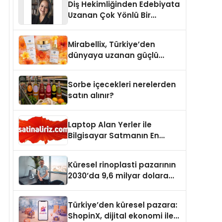
Diş Hekimliğinden Edebiyata
Uzanan Çok Yönlü Bir
Yaşam: Yeşim Şahin Yaman
Mirabellix, Türkiye’den
dünyaya uzanan güçlü
büyümesini sürdürüyor
Sorbe içecekleri nerelerden
satın alınır?
Laptop Alan Yerler ile
Bilgisayar Satmanın En
Güvenli ve Karlı Yolu
Küresel rinoplasti pazarının
2030’da 9,6 milyar dolara
ulaşması bekleniyor
Türkiye’den küresel pazara:
ShopinX, dijital ekonomi ile