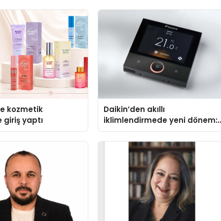
se kozmetik
Daikin’den akıllı
 giriş yaptı
iklimlendirmede yeni dönem:
Madoka Plus Türkiye’de