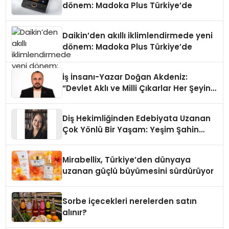
dönem: Madoka Plus Türkiye’de
Daikin’den akıllı iklimlendirmede yeni
dönem: Madoka Plus Türkiye’de
İş İnsanı-Yazar Doğan Akdeniz:
“Devlet Aklı ve Milli Çıkarlar Her Şeyin
Üzerindedir”
Diş Hekimliğinden Edebiyata Uzanan
Çok Yönlü Bir Yaşam: Yeşim Şahin
Yaman
Mirabellix, Türkiye’den dünyaya
uzanan güçlü büyümesini sürdürüyor
Sorbe içecekleri nerelerden satın
alınır?