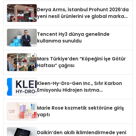
Derya Arms, İstanbul Prohunt 2026’da
yeni nesil ürünlerini ve global marka
vizyonunu sergiledi
Tencent Hy3 dünya genelinde
kullanıma sunuldu
Mars Türkiye’den “Köpeğini İşe Götür
Haftası” çağrısı
Kleen-Hy-Dro-Gen Inc., Sıfır Karbon
Emisyonlu Hidrojen Isıtma
Teknolojisinde ISO ve TSSA
Düzenleyici Onaylarını Aldı
Marie Rose kozmetik sektörüne giriş
yaptı
Daikin’den akıllı iklimlendirmede yeni