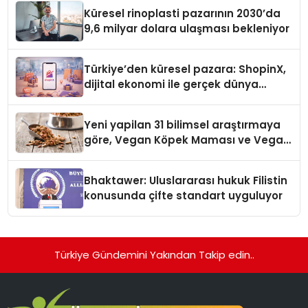
Küresel rinoplasti pazarının 2030’da
9,6 milyar dolara ulaşması bekleniyor
Türkiye’den küresel pazara: ShopinX,
dijital ekonomi ile gerçek dünya
alışverişini bir araya getirmeyi
hedefliyor
Yeni yapilan 31 bilimsel araştırmaya
göre, Vegan Köpek Maması ve Vegan
Kedi Mamasının İyi Sindirildiğini
Ortaya Koydu
Bhaktawer: Uluslararası hukuk Filistin
konusunda çifte standart uyguluyor
Türkiye Gündemini Yakından Takip edin..