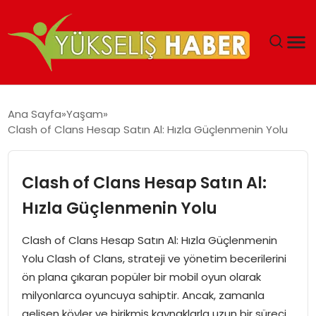
‘DUBAI’NIN SERBEST BÖLGELERI YATIRIMCILARIN
Ana Sayfa
Yaşam
MALIYETLERINI AZALTIYOR’
Clash of Clans Hesap Satın Al: Hızla Güçlenmenin Yolu
Clash of Clans Hesap Satın Al:
Hızla Güçlenmenin Yolu
Clash of Clans Hesap Satın Al: Hızla Güçlenmenin
Yolu Clash of Clans, strateji ve yönetim becerilerini
ön plana çıkaran popüler bir mobil oyun olarak
milyonlarca oyuncuya sahiptir. Ancak, zamanla
gelişen köyler ve birikmiş kaynaklarla uzun bir süreci