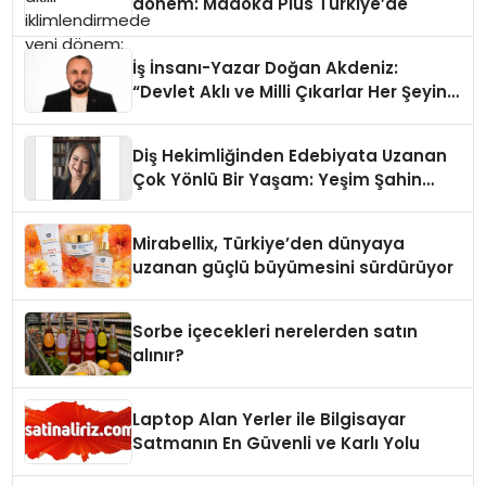
dönem: Madoka Plus Türkiye’de
İş İnsanı-Yazar Doğan Akdeniz:
“Devlet Aklı ve Milli Çıkarlar Her Şeyin
Üzerindedir”
Diş Hekimliğinden Edebiyata Uzanan
Çok Yönlü Bir Yaşam: Yeşim Şahin
Yaman
Mirabellix, Türkiye’den dünyaya
uzanan güçlü büyümesini sürdürüyor
Sorbe içecekleri nerelerden satın
alınır?
Laptop Alan Yerler ile Bilgisayar
Satmanın En Güvenli ve Karlı Yolu