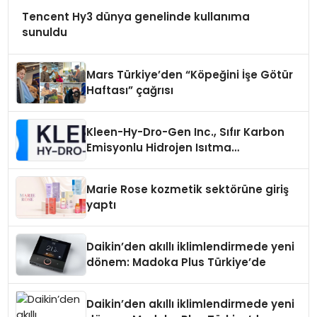
Tencent Hy3 dünya genelinde kullanıma
sunuldu
Mars Türkiye’den “Köpeğini İşe Götür
Haftası” çağrısı
Kleen-Hy-Dro-Gen Inc., Sıfır Karbon
Emisyonlu Hidrojen Isıtma
Teknolojisinde ISO ve TSSA
Düzenleyici Onaylarını Aldı
Marie Rose kozmetik sektörüne giriş
yaptı
Daikin’den akıllı iklimlendirmede yeni
dönem: Madoka Plus Türkiye’de
Daikin’den akıllı iklimlendirmede yeni