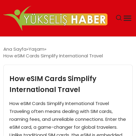
‘DUBAI’NIN SERBEST BÖLGELERI YATIRIMCILARIN
Ana Sayfa
Yaşam
MALIYETLERINI AZALTIYOR’
How eSIM Cards Simplify International Travel
How eSIM Cards Simplify
International Travel
How eSIM Cards Simplify International Travel
Traveling often means dealing with SIM cards,
roaming fees, and unreliable connections. Enter the
eSIM card, a game-changer for global travelers.
Unlike traditional SIM cards, the eSIM is embedded