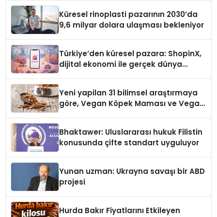
Küresel rinoplasti pazarının 2030’da
9,6 milyar dolara ulaşması bekleniyor
Türkiye’den küresel pazara: ShopinX,
dijital ekonomi ile gerçek dünya
alışverişini bir araya getirmeyi
hedefliyor
Yeni yapilan 31 bilimsel araştırmaya
göre, Vegan Köpek Maması ve Vegan
Kedi Mamasının İyi Sindirildiğini
Ortaya Koydu
Bhaktawer: Uluslararası hukuk Filistin
konusunda çifte standart uyguluyor
Yunan uzman: Ukrayna savaşı bir ABD
projesi
Hurda Bakır Fiyatlarını Etkileyen