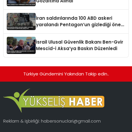
Gözaltına Alındı
İran saldırılarında 100 ABD askeri
yaralandı Pentagon’un gizlediği öne
sürülüyor
İsrail Ulusal Güvenlik Bakanı Ben-Gvir
Mescid-i Aksa’ya Baskın Düzenledi
Türkiye Gündemini Yakından Takip edin..
Reklam & işbirliği:
habersonuclari@gmail.com