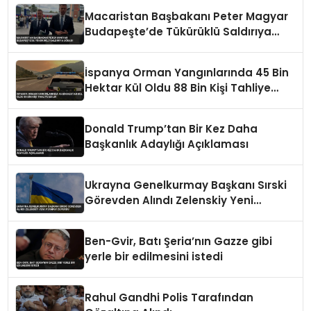
Macaristan Başbakanı Peter Magyar
Budapeşte’de Tükürüklü Saldırıya
Uğradı
İspanya Orman Yangınlarında 45 Bin
Hektar Kül Oldu 88 Bin Kişi Tahliye
Edildi
Donald Trump’tan Bir Kez Daha
Başkanlık Adaylığı Açıklaması
Ukrayna Genelkurmay Başkanı Sırski
Görevden Alındı Zelenskiy Yeni
Atamayı Duyurdu
Ben-Gvir, Batı Şeria’nın Gazze gibi
yerle bir edilmesini istedi
Rahul Gandhi Polis Tarafından