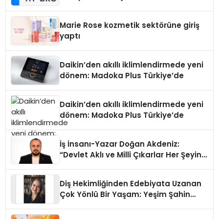
Teknolojisinde ISO ve TSSA
Düzenleyici Onaylarını Aldı
Marie Rose kozmetik sektörüne giriş
yaptı
Daikin’den akıllı iklimlendirmede yeni
dönem: Madoka Plus Türkiye’de
Daikin’den akıllı iklimlendirmede yeni
dönem: Madoka Plus Türkiye’de
İş İnsanı-Yazar Doğan Akdeniz:
“Devlet Aklı ve Milli Çıkarlar Her Şeyin
Üzerindedir”
Diş Hekimliğinden Edebiyata Uzanan
Çok Yönlü Bir Yaşam: Yeşim Şahin
Yaman