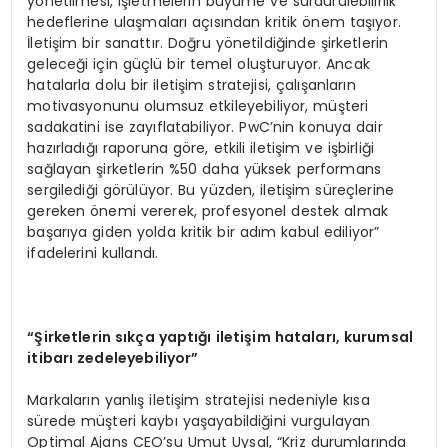
yönetilmesi, işletmelerin büyüme ve sürdürülebilirlik
hedeflerine ulaşmaları açısından kritik önem taşıyor.
İletişim bir sanattır. Doğru yönetildiğinde şirketlerin
geleceği için güçlü bir temel oluşturuyor. Ancak
hatalarla dolu bir iletişim stratejisi, çalışanların
motivasyonunu olumsuz etkileyebiliyor, müşteri
sadakatini ise zayıflatabiliyor. PwC’nin konuya dair
hazırladığı raporuna göre, etkili iletişim ve işbirliği
sağlayan şirketlerin %50 daha yüksek performans
sergilediği görülüyor. Bu yüzden, iletişim süreçlerine
gereken önemi vererek, profesyonel destek almak
başarıya giden yolda kritik bir adım kabul ediliyor”
ifadelerini kullandı.
“Şirketlerin sıkça yaptığı iletişim hataları, kurumsal
itibarı zedeleyebiliyor”
Markaların yanlış iletişim stratejisi nedeniyle kısa
sürede müşteri kaybı yaşayabildiğini vurgulayan
Optimal Ajans CEO’su Umut Uysal, “Kriz durumlarında