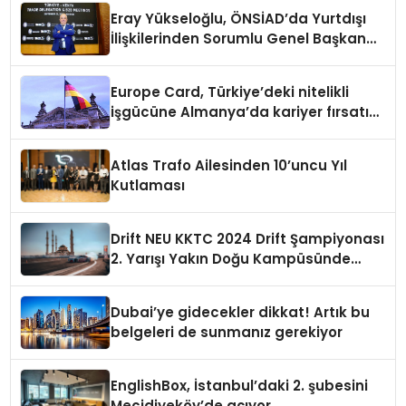
Eray Yükseloğlu, ÖNSİAD’da Yurtdışı
İlişkilerinden Sorumlu Genel Başkan
Yardımcısı Oldu
Europe Card, Türkiye’deki nitelikli
işgücüne Almanya’da kariyer fırsatı
sununuyor
Atlas Trafo Ailesinden 10’uncu Yıl
Kutlaması
Drift NEU KKTC 2024 Drift Şampiyonası
2. Yarışı Yakın Doğu Kampüsünde
Gerçekleştirildi
Dubai’ye gidecekler dikkat! Artık bu
belgeleri de sunmanız gerekiyor
EnglishBox, İstanbul’daki 2. şubesini
Mecidiyeköy’de açıyor