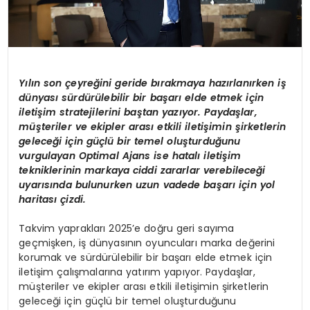
Y
ılın son çeyreğini geride bırakmaya hazı
rlan
ırken iş
dünyası sürdürülebilir bir başarı elde etmek için
iletişim stratejilerini baştan yazıyor. Paydaşlar,
müşteriler ve ekipler arası etkili iletişimin şirketlerin
geleceğ
i i
çin güçlü bir temel oluşturduğunu
vurgulayan Optimal Ajans ise h
atal
ı iletişim
tekniklerinin markaya ciddi zararlar verebileceği
uyarısında bulunurken uzun vadede başarı için yol
haritası çizdi.
Takvim yaprakları 2025’e doğru geri sayıma
geçmişken, iş dünyasının oyuncuları marka değerini
korumak ve sürdürülebilir bir başarı elde etmek için
iletişim çalışmalarına yatırım yapıyor. Paydaşlar,
müşteriler ve ekipler arası etkili iletişimin şirketlerin
geleceği için güçlü bir temel oluşturduğunu