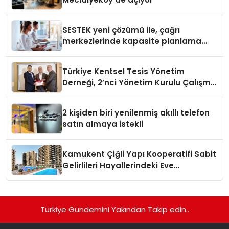
SESTEK yeni çözümü ile, çağrı
merkezlerinde kapasite planlama
verimliliğini 4 kat artırıyor
Türkiye Kentsel Tesis Yönetim
Derneği, 2’nci Yönetim Kurulu Çalışma
Kampı düzenlendi
2 kişiden biri yenilenmiş akıllı telefon
satın almaya istekli
Kamukent Çiğli Yapı Kooperatifi Sabit
Gelirlileri Hayallerindeki Eve
Kavuşturacak
Türkiye Gündemini Yakından Takip edin..